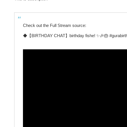
Check out the Full Stream source:
◆【BIRTHDAY CHAT】birthday fishe! ✨🎉🎂 #gurabirt