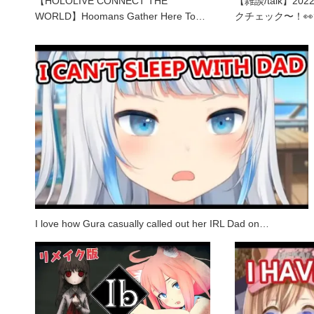
【HOLOLIVE CONNECT THE
【雑談/talk】2
WORLD】Hoomans Gather Here To…
クチェック〜！
I love how Gura casually called out her IRL Dad on…