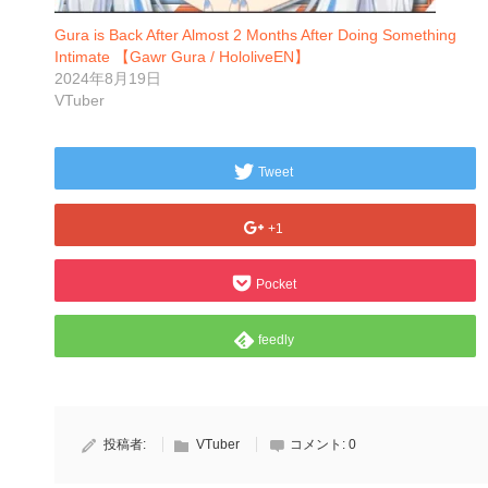
Gura is Back After Almost 2 Months After Doing Something
Intimate 【Gawr Gura / HololiveEN】
2024年8月19日
VTuber
Tweet
+1
Pocket
feedly
投稿者:
VTuber
コメント:
0