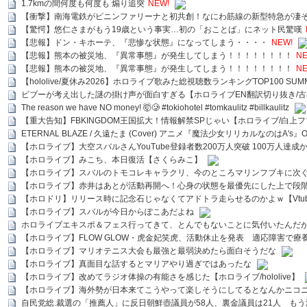
1.7kmの間何度も何度も 煽り追突
NEW!
【衝撃】南海電鉄がピニンファリーナと初共創！なにわ筋線の新型特急が凄
【驚愕】悠仁さまがもう19歳という事実…初の「おことば」にネット民驚嘆
【悲報】ドン・キホーテ、『悲惨な状態』になってしまう・・・・
NEW!
【悲報】熊本の被災地、『異常事態』が発生してしまう！！！！！！！！
NE
【悲報】熊本の被災地、『異常事態』が発生してしまう！！！！！！！！
NE
【hololive/夏休み2026】ホロライブ歌みた総視聴数ランキングTOP100 SUMMER SPECI
ビブーが考え出した謎の掛け声が面白すぎる【ホロライブEN翻訳切り抜き/古
The reason we have NO money! 🤯🥲 #tokiohotel #tomkaulitz #billkaulitz
【重大告知】FBKINGDOM王国拡大！情報解禁SPじゃい【ホロライブ/白上
ETERNAL BLAZE / 久遠たま (Cover) アニメ『魔法少女リリカルなのはA's』
【ホロライブ】大空スバルさんYouTube登録者数200万人突破 100万人達成
【ホロライブ】みこち、本日復活【さくらみこ】
【ホロライブ】スバルのトモコレキャラクリ、今のところマリンフブキに次ぐ
【ホロライブ】赤井はあとが活動再開へ！心身の状態を最優先にした上で段
【ホロドリ】リリース時に記念石じゃなくてアドトラ走らせるのかよｗ【Vtub
【ホロライブ】スバルが今日からぽこあだよね
ホロライブエキスポ＆フェス行ってきて、とんでもないことに気付いたんだ
【ホロライブ】FLOW GLOW・虎金妃笑虎、活動休止を発表 適応障害で療
【ホロライブ】マリオテニス大会も最強と最弱決めたら面白そうだな
【ホロライブ】真面目な話するとマリアやり過ぎではあったな
【ホロライブ】改めてラジオ体操の有能さを感じた【ホロライブ/hololive】
【ホロライブ】海外勢が日本来てこうやって楽しそうにしてるとなんかニコ
自民党総.裁選の「推薦人」に反日朝鮮壺議員が58人、裏金議員は21人 もう滅茶苦茶