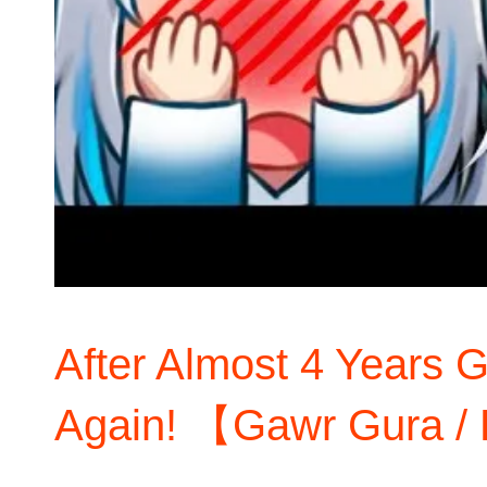
After Almost 4 Years Gu
Again! 【Gawr Gura /