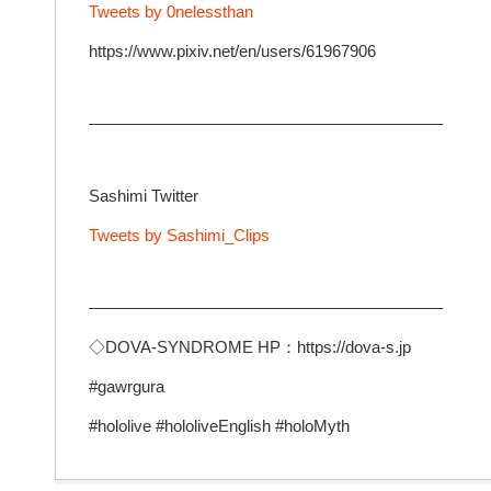
Tweets by 0nelessthan
https://www.pixiv.net/en/users/61967906
—————————————————————–
Sashimi Twitter
Tweets by Sashimi_Clips
—————————————————————–
◇DOVA-SYNDROME HP：https://dova-s.jp
#gawrgura
#hololive​ #hololiveEnglish​ #holoMyth