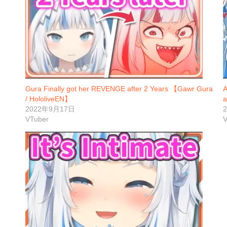
Gura Finally got her REVENGE after 2 Years 【Gawr Gura
A
/ HololiveEN】
a
2022年9月17日
VTuber
V