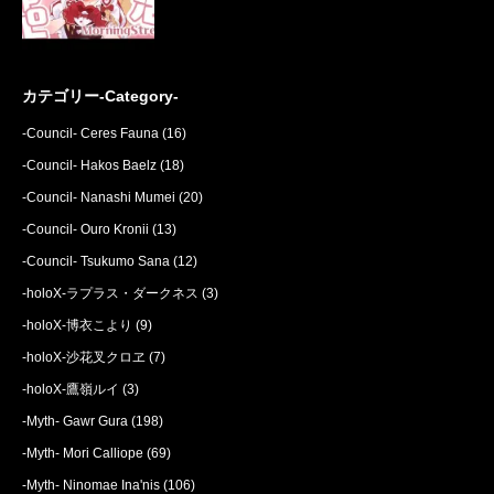
カテゴリー-Category-
-Council- Ceres Fauna
(16)
-Council- Hakos Baelz
(18)
-Council- Nanashi Mumei
(20)
-Council- Ouro Kronii
(13)
-Council- Tsukumo Sana
(12)
-holoX-ラプラス・ダークネス
(3)
-holoX-博衣こより
(9)
-holoX-沙花叉クロヱ
(7)
-holoX-鷹嶺ルイ
(3)
-Myth- Gawr Gura
(198)
-Myth- Mori Calliope
(69)
-Myth- Ninomae Ina'nis
(106)