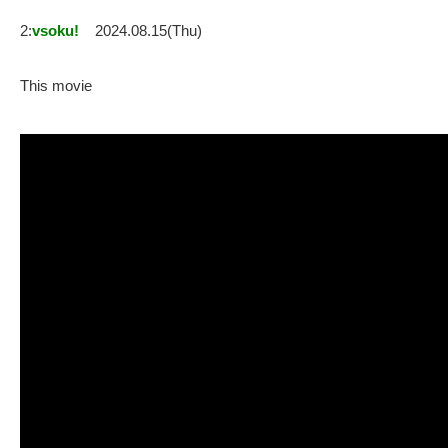
2:
vsoku!
2024.08.15(Thu)
This movie