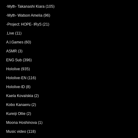
-Myth- Takanashi Kiara
(105)
-Myth- Watson Amelia
(96)
-Project: HOPE- IRyS
(21)
.Live
(11)
A.I.Games
(60)
ASMR
(3)
ENG Sub
(396)
Hololive
(935)
Hololive-EN
(116)
Hololive-ID
(8)
Kaela Kovalskia
(2)
Kobo Kanaeru
(2)
Kureiji Ollie
(2)
Moona Hoshinova
(1)
Music video
(118)