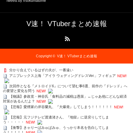
Tweets by Vsokumatome
V速！ VTuberまとめ速報
RSS
Copyright ©
V速！ VTuberまとめ速報
分かり合えているはずの夫が、一番遠い
アニプレックス上海「アイラ ウェディングドレスVer.」フィギュア
NEW!
次回作となる『メトロイド6』について望む事6選、前作の『ドレッド』へ
の要望と変化を問う
NEW!
【物議】参政党・神谷氏「食料品の減税は愚策」←じゃあ他にどんな経済
対策があるんだよ？
NEW!
【悲報】愛煙家の岸谷蘭丸、『大爆発』してしまう！！！！！！
NEW!
【悲報】元フジテレビ渡邊渚さん、『地獄』に逆戻りしてしま
う・・・・・
NEW!
【衝撃】きゃりーぱみゅぱみゅ、うっかり本名を告白してしま
う！！！！！
NEW!