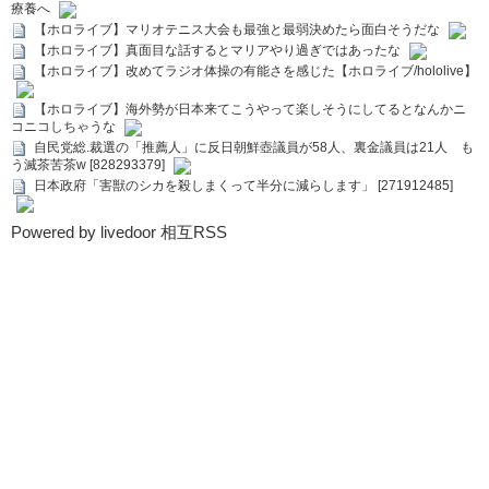
療養へ
【ホロライブ】マリオテニス大会も最強と最弱決めたら面白そうだな
【ホロライブ】真面目な話するとマリアやり過ぎではあったな
【ホロライブ】改めてラジオ体操の有能さを感じた【ホロライブ/hololive】
【ホロライブ】海外勢が日本来てこうやって楽しそうにしてるとなんかニ
コニコしちゃうな
自民党総.裁選の「推薦人」に反日朝鮮壺議員が58人、裏金議員は21人 も
う滅茶苦茶w [828293379]
日本政府「害獣のシカを殺しまくって半分に減らします」 [271912485]
Powered by livedoor 相互RSS