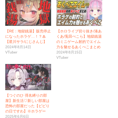
【RE：地獄銭湯】販売停止
【ホロライブ切り抜き/湊あ
になったホラゲ…！？♨
くあ/兎田ぺこら】地獄銭湯
【星川サラ/にじさんじ】
のミニゲーム射的でエイム
2024年8月14日
力を魅せるあくぺこまとめ
VTuber
2024年8月15日
VTuber
【つぐのひ 彁名縛りの部
屋】新生活♡新しい部屋は
恐怖の部屋だった【ビビり
の日ですわ】※ホラゲー
2025年6月6日