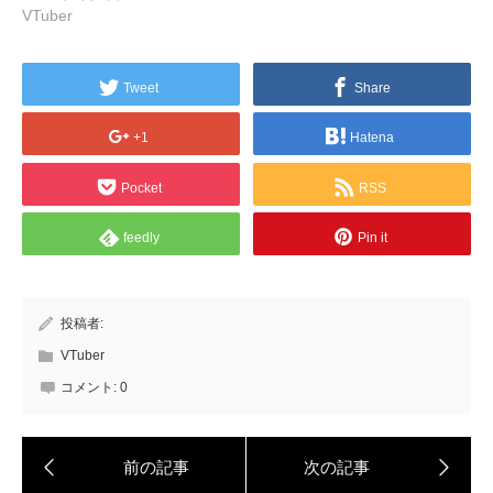
VTuber
Tweet
Share
+1
Hatena
Pocket
RSS
feedly
Pin it
投稿者:
VTuber
コメント:
0