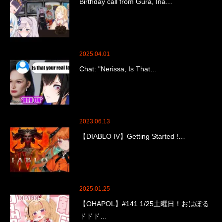
Birthday call from Gura, Ina…
2025.04.01
Chat: "Nerissa, Is That…
2023.06.13
【DIABLO IV】Getting Started !…
2025.01.25
【OHAPOL】#141 1/25土曜日！おはぽる
ドドド…