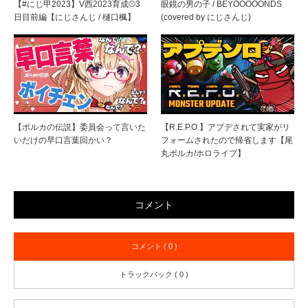
【#にじ甲2023】V西2023育成⚾3
眼鏡の男の子 / BEYOOOOONDS
日目前編【にじさんじ / 樋口楓】
(covered by にじさんじ)
【ポルカの伝説】委員会って言いた
【R.E.P.O.】アプデされて実家がリ
いだけの早口言葉回かい？
フォームされたので帰省します【尾
丸ポルカ/ホロライブ】
コメント
コメント ( 0 )
トラックバック ( 0 )