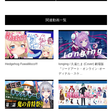
関連動画一覧
Hedgehog FuwaMoco!!!
longing / 久遠たま (Cover) 劇場版
『ソードアート・オンライン -オー
ディナル・スケ…