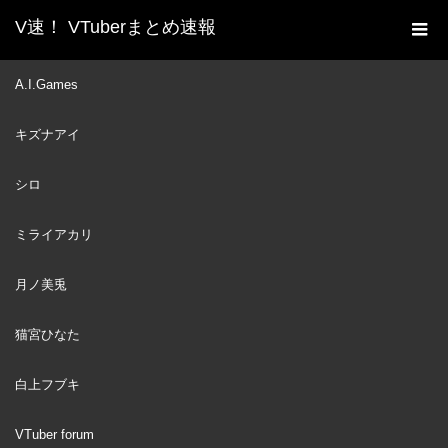
V速！ VTuberまとめ速報
新着動画一覧
VTuber
【RE : 地獄銭湯】発売停止
A.I.Games
ホーム
した⁉ガチ怖新作ホラゲー！【ですわ～】
キズナアイ
VTuber
2024
AUG
16
シロ
ミライアカリ
月ノ美兎
猫宮ひなた
白上フブキ
VTuber forum