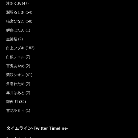
湊あくあ
(47)
潤羽るしあ
(54)
猫宮ひなた
(58)
獅白ぼたん
(1)
生誕祭
(2)
白上フブキ
(182)
白銀ノエル
(7)
百鬼あやめ
(2)
紫咲シオン
(41)
角巻わため
(2)
赤井はあと
(2)
輝夜 月
(35)
雪花ラミィ
(1)
タイムライン-Twitter Timeline-