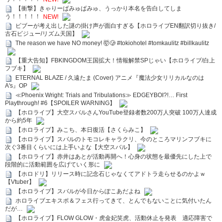
【衝撃】きゃりーぱみゅぱみゅ、うっかり本名を告白してしま
う！！！！！
NEW!
ビブーが考え出した謎の掛け声が面白すぎる【ホロライブEN翻訳切り抜き/
古石ビジュー/リズム天国】
The reason we have NO money! 🤯🥲 #tokiohotel #tomkaulitz #billkaulitz
【重大告知】FBKINGDOM王国拡大！情報解禁SPじゃい【ホロライブ/白上
フブキ】
ETERNAL BLAZE / 久遠たま (Cover) アニメ『魔法少女リリカルなのは
A's』OP
≪Phoenix Wright: Trials and Tribulations≫ EDGEYBOI?!… First
Playthrough! #6【SPOILER WARNING】
【ホロライブ】大空スバルさんYouTube登録者数200万人突破 100万人達成
から約5年
【ホロライブ】みこち、本日復活【さくらみこ】
【ホロライブ】スバルのトモコレキャラクリ、今のところマリンフブキに
次ぐ3番目くらいには上手いよな【大空スバル】
【ホロライブ】赤井はあとが活動再開へ！心身の状態を最優先にした上で
段階的に活動範囲を広げていく形に
【ホロドリ】リリース時に記念石じゃなくてアドトラ走らせるのかよｗ
【Vtuber】
【ホロライブ】スバルが今日からぽこあだよね
ホロライブエキスポ＆フェス行ってきて、とんでもないことに気付いたん
だが…
【ホロライブ】FLOW GLOW・虎金妃笑虎、活動休止を発表 適応障害で