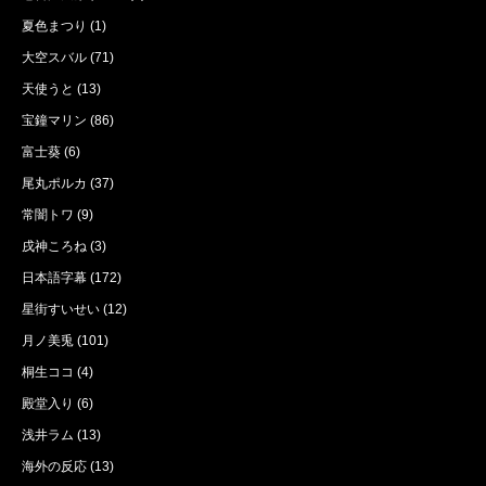
夏色まつり
(1)
大空スバル
(71)
天使うと
(13)
宝鐘マリン
(86)
富士葵
(6)
尾丸ポルカ
(37)
常闇トワ
(9)
戌神ころね
(3)
日本語字幕
(172)
星街すいせい
(12)
月ノ美兎
(101)
桐生ココ
(4)
殿堂入り
(6)
浅井ラム
(13)
海外の反応
(13)