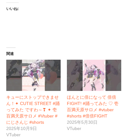
いいね:
関連
キューにストップできませ
ほんとに倍になって 倍倍
ん！✦ CUTIE STREET #踊
FIGHT! #踊ってみた ♡ 壱
ってみた ですわ～❣ ✦ 壱
百満天原サロメ #vtuber
百満天原サロメ #Vtuber #
#shorts #倍倍FIGHT
にじさんじ #shorts
2025年5月30日
2025年10月9日
VTuber
VTuber