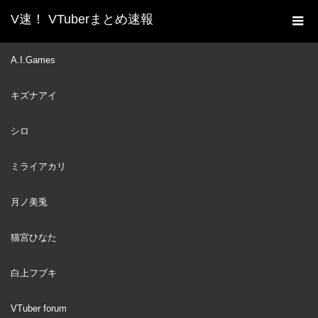
V速！ VTuberまとめ速報
新着動画一覧
VTuber
一回はやる謎美容法で美味
A.I.Games
ホーム
しそうになってました【壱百満天原サロメ】 #shorts #にじさん
キズナアイ
じ #vtuber
VTuber
2024
シロ
AUG
08
ミライアカリ
月ノ美兎
猫宮ひなた
白上フブキ
VTuber forum