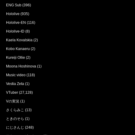
ENG Sub
(396)
Hololive
(935)
Hololive-EN
(116)
Hololive-ID
(8)
Kaela Kovalskia
(2)
Kobo Kanaeru
(2)
Kureiji Ollie
(2)
Moona Hoshinova
(1)
Music video
(118)
Vestia Zeta
(1)
VTuber
(27,128)
Vの実況
(1)
さくらみこ
(13)
ときのそら
(1)
にじさんじ
(248)