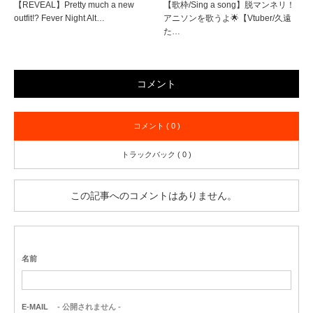
【REVEAL】Pretty much a new
【歌枠/Sing a song】脱マンネリ！
outfit!? Fever Night Alt…
アニソンを歌うよ🌟【Vtuber/久遠
た…
コメント
コメント ( 0 )
トラックバック ( 0 )
この記事へのコメントはありません。
名前
E-MAIL
- 公開されません -