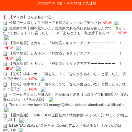
Copyright ©
V速！ VTuberまとめ速報
【マンガ】ぜんぶ私が中心
松屋で一人寂しく牛丼啜ってる底辺オッサンいて笑ったわ
NEW!
義実家で甲子園を見ていた。義実家のある県代表校が勝ったので「良かっ
たですね」とトメに言ったら、トメ「あらどうも。私は嫁子さんの…」
NEW!
【熊本地震】ヒカキン、『神対応』キタァアアアアーーーーーーー！！
NEW!
【熊本地震】ヒカキン、『神対応』キタァアアアアーーーーーーー！！
NEW!
【熊本地震】ヒカキン、『神対応』キタァアアアアーーーーーーー！！
NEW!
【悲報】橋本マナミ「頭を洗ってて『なんか生ぬるいな』と思ったら、後
ろで息子が…」
NEW!
【悲報】橋本マナミ「頭を洗ってて『なんか生ぬるいな』と思ったら、後
ろで息子が…」
NEW!
ビブーが考え出した謎の掛け声が面白すぎる【ホロライブEN翻訳切り抜き/
古石ビジュー/リズム天国】
The reason we have NO money! 🤯🥲 #tokiohotel #tomkaulitz #billkaulitz
【重大告知】FBKINGDOM王国拡大！情報解禁SPじゃい【ホロライブ/白上
フブキ】
ETERNAL BLAZE / 久遠たま (Cover) アニメ『魔法少女リリカルなのは
A's』OP