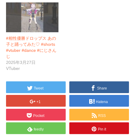
#相性優勝ドロップス あの
子と踊ってみた♡ #shorts
#vtuber #dance #にじさん
じ
2025年3月27日
VTuber
Tweet
Share
+1
Hatena
Pocket
RSS
feedly
Pin it