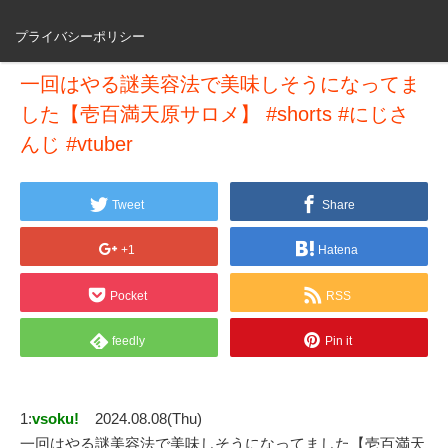
プライバシーポリシー
一回はやる謎美容法で美味しそうになってま
した【壱百満天原サロメ】 #shorts #にじさ
んじ #vtuber
Tweet
Share
+1
Hatena
Pocket
RSS
feedly
Pin it
1:
vsoku!
2024.08.08(Thu)
一回はやる謎美容法で美味しそうになってました【壱百満天