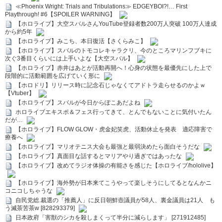
≪Phoenix Wright: Trials and Tribulations≫ EDGEYBOI?!… First
Playthrough! #6【SPOILER WARNING】
【ホロライブ】大空スバルさんYouTube登録者数200万人突破 100万人達成
から約5年
【ホロライブ】みこち、本日復活【さくらみこ】
【ホロライブ】スバルのトモコレキャラクリ、今のところマリンフブキに
次ぐ3番目くらいには上手いよな【大空スバル】
【ホロライブ】赤井はあとが活動再開へ！心身の状態を最優先にした上で
段階的に活動範囲を広げていく形に
【ホロドリ】リリース時に記念石じゃなくてアドトラ走らせるのかよｗ
【Vtuber】
【ホロライブ】スバルが今日からぽこあだよね
ホロライブエキスポ＆フェス行ってきて、とんでもないことに気付いたん
だが…
【ホロライブ】FLOW GLOW・虎金妃笑虎、活動休止を発表 適応障害で
療養へ
【ホロライブ】マリオテニス大会も最強と最弱決めたら面白そうだな
【ホロライブ】真面目な話するとマリアやり過ぎではあったな
【ホロライブ】改めてラジオ体操の有能さを感じた【ホロライブ/hololive】
【ホロライブ】海外勢が日本来てこうやって楽しそうにしてるとなんかニ
コニコしちゃうな
自民党総.裁選の「推薦人」に反日朝鮮壺議員が58人、裏金議員は21人 も
う滅茶苦茶w [828293379]
日本政府「害獣のシカを殺しまくって半分に減らします」 [271912485]