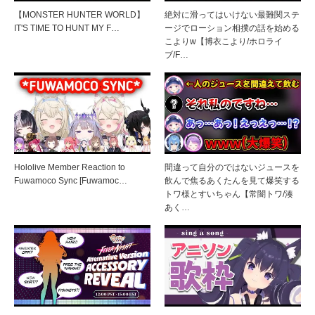
【MONSTER HUNTER WORLD】
絶対に滑ってはいけない最難関ステ
IT'S TIME TO HUNT MY F…
ージでローション相撲の話を始める
こよりw【博衣こより/ホロライ
ブ/F…
Hololive Member Reaction to
間違って自分のではないジュースを
Fuwamoco Sync [Fuwamoc…
飲んで焦るあくたんを見て爆笑する
トワ様とすいちゃん【常闇トワ/湊
あく…