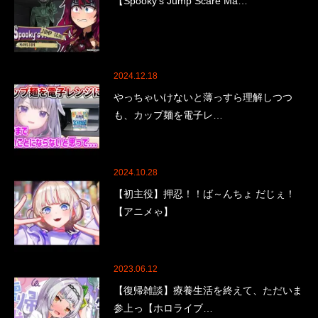
【Spooky's Jump Scare Ma…
2024.12.18
やっちゃいけないと薄っすら理解しつつ
も、カップ麺を電子レ…
2024.10.28
【初主役】押忍！！ば～んちょ だじぇ！
【アニメゃ】
2023.06.12
【復帰雑談】療養生活を終えて、ただいま
参上っ【ホロライブ…