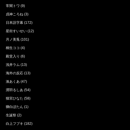
常闇トワ
(9)
戌神ころね
(3)
日本語字幕
(172)
星街すいせい
(12)
月ノ美兎
(101)
桐生ココ
(4)
殿堂入り
(6)
浅井ラム
(13)
海外の反応
(13)
湊あくあ
(47)
潤羽るしあ
(54)
猫宮ひなた
(58)
獅白ぼたん
(1)
生誕祭
(2)
白上フブキ
(182)