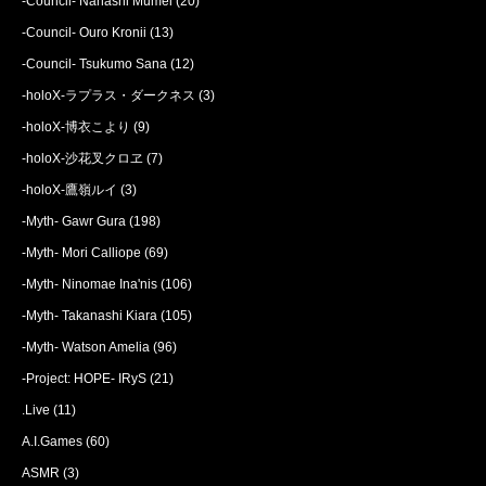
-Council- Nanashi Mumei
(20)
-Council- Ouro Kronii
(13)
-Council- Tsukumo Sana
(12)
-holoX-ラプラス・ダークネス
(3)
-holoX-博衣こより
(9)
-holoX-沙花叉クロヱ
(7)
-holoX-鷹嶺ルイ
(3)
-Myth- Gawr Gura
(198)
-Myth- Mori Calliope
(69)
-Myth- Ninomae Ina'nis
(106)
-Myth- Takanashi Kiara
(105)
-Myth- Watson Amelia
(96)
-Project: HOPE- IRyS
(21)
.Live
(11)
A.I.Games
(60)
ASMR
(3)