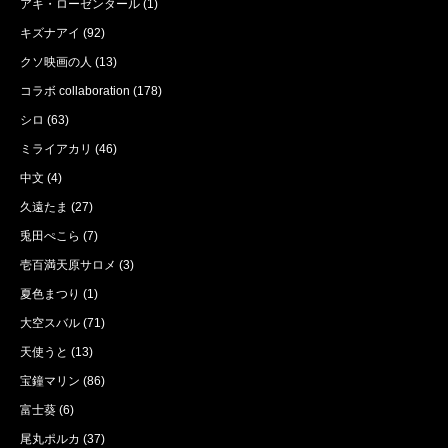
アキ・ローゼンタール
(1)
キズナアイ
(92)
クソ映画の人
(13)
コラボ collaboration
(178)
シロ
(63)
ミライアカリ
(46)
中文
(4)
久遠たま
(27)
兎田ぺこら
(7)
壱百満天原サロメ
(3)
夏色まつり
(1)
大空スバル
(71)
天使うと
(13)
宝鐘マリン
(86)
富士葵
(6)
尾丸ポルカ
(37)