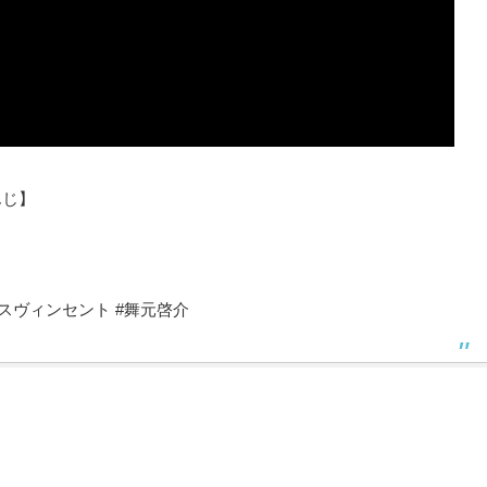
んじ】
オスヴィンセント #舞元啓介