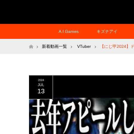
A.I.Games
キズナアイ
ホーム
新着動画一覧
VTuber
【にじ甲2024
2024
JUL
13