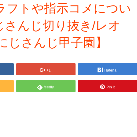
ドラフトや指示コメについ
じさんじ切り抜き/レオ
/にじさんじ甲子園】
+1
Hatena
feedly
Pin it