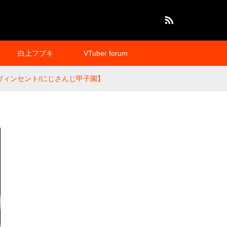
RSS
白上フブキ
VTuber forum
ヴィンセント/にじさんじ甲子園】