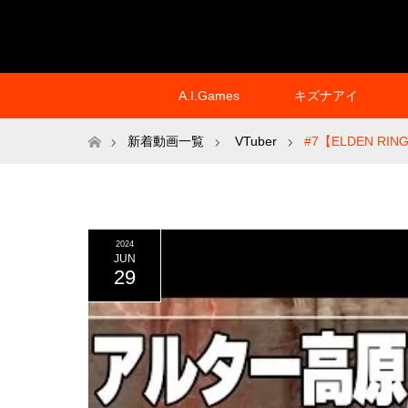
A.I.Games
キズナアイ
ホーム
新着動画一覧
VTuber
#7【ELDEN
2024
JUN
29