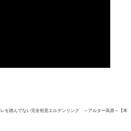
以上ネタバレを踏んでない完全初見エルデンリング ～アルター高原～【本