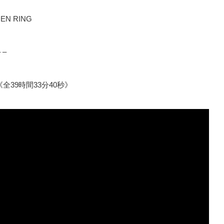
LDEN RING
– –
隻狼《全39時間33分40秒》