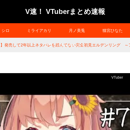
V速！ VTuberまとめ速報
シロ
ミライアカリ
月ノ美兎
猫宮ひなた
 RING】発売して2年以上ネタバレを踏んでない完全初見エルデンリング 
プライバシーポリシー
VTuber