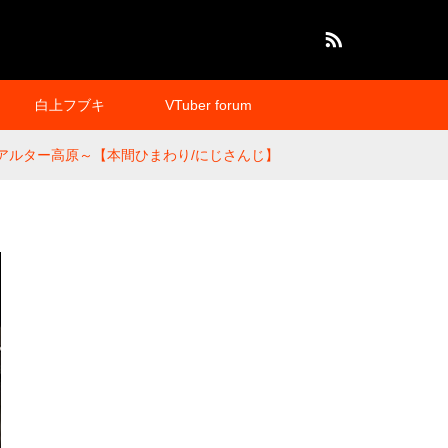
RSS
白上フブキ
VTuber forum
～アルター高原～【本間ひまわり/にじさんじ】