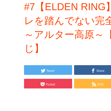
#7【ELDEN RI
レを踏んでない完
～アルター高原～
じ】
Tweet
Share
Pocket
RSS