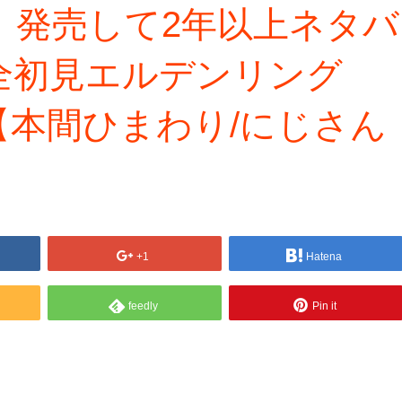
NG】発売して2年以上ネタバ
全初見エルデンリング
【本間ひまわり/にじさん
+1
Hatena
feedly
Pin it