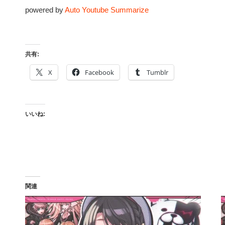
powered by
Auto Youtube Summarize
共有:
X
Facebook
Tumblr
いいね:
関連