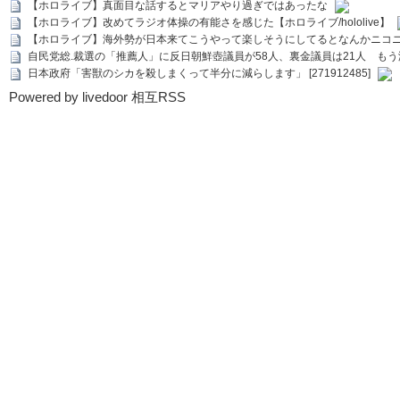
【ホロライブ】真面目な話するとマリアやり過ぎではあったな
【ホロライブ】改めてラジオ体操の有能さを感じた【ホロライブ/hololive】
【ホロライブ】海外勢が日本来てこうやって楽しそうにしてるとなんかニコ
自民党総.裁選の「推薦人」に反日朝鮮壺議員が58人、裏金議員は21人 もう滅茶苦茶
日本政府「害獣のシカを殺しまくって半分に減らします」 [271912485]
Powered by livedoor 相互RSS