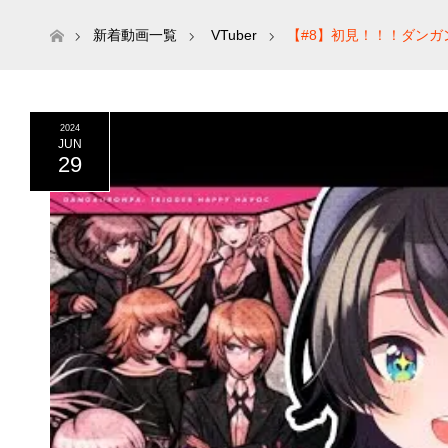
ホーム
新着動画一覧
VTuber
【#8】初見！！！ダンガンロ
イブ/大空スバル】
2024
JUN
29