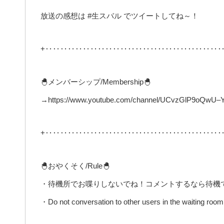
放送の感想は #生スバル でツイートしてね～！
+‥‥‥‥‥‥‥‥‥‥‥‥‥‥‥‥‥‥‥‥‥‥‥‥
🐣メンバーシップ/Membership🐣
→https://www.youtube.com/channel/UCvzGlP9oQwU–Y0
+‥‥‥‥‥‥‥‥‥‥‥‥‥‥‥‥‥‥‥‥‥‥‥‥
🐣おやくそく/Rule🐣
・待機所でお喋りしないでね！コメントするなら待機
・Do not conversation to other users in the waiting room 