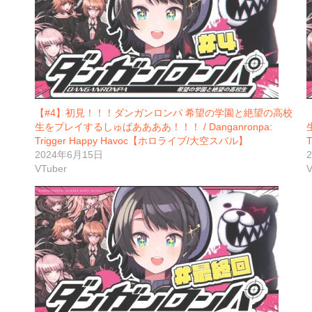
【#4】初見！！！ダンガンロンパ 希望の学園と絶望の高校
生をプレイするしゅばああああ！！！ / Danganronpa:
Trigger Happy Havoc【ホロライブ/大空スバル】
2024年6月15日
VTuber
V