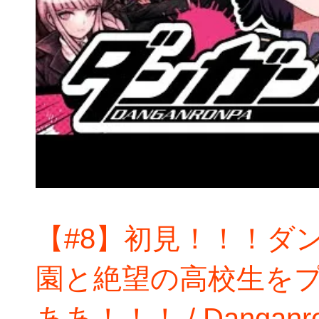
【#8】初見！！！ダ
園と絶望の高校生を
ああ！！！ / Danganronp