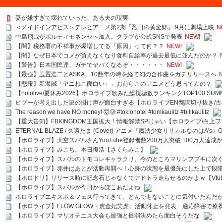
妻が嫌すぎて壊れていった、ある夫の現実
＜メイドインアビス＞テレビアニメ第2期「烈日の黄金郷」 9月に劇場上映
N
中島翔哉がポルティモネンセへ加入。クラブが公式SNSで発表
NEW!
【闇】税務署の不祥事が爆増してる『原因』って何？？
NEW!
【闇】なぜ日本でコメが買えなくなり食料自給率が過去最低に並んだのか？
【警告】日本国民達、ガチでヤバくなるぞ・・・・・・
NEW!
【最強】玉置浩二とASKA、10数年の時を経て幻の合作曲をガチリリースへ
【悲報】新海誠「ヤニねこ面白い」←お前らこのアニメどう思ってんの？
【hololive/夏休み2026】ホロライブ歌みた総視聴数ランキングTOP100 SUMMER SPECI
ビブーが考え出した謎の掛け声が面白すぎる【ホロライブEN翻訳切り抜き/古
The reason we have NO money! 🤯🥲 #tokiohotel #tomkaulitz #billkaulitz
【重大告知】FBKINGDOM王国拡大！情報解禁SPじゃい【ホロライブ/白上
ETERNAL BLAZE / 久遠たま (Cover) アニメ『魔法少女リリカルなのはA's』
【ホロライブ】大空スバルさんYouTube登録者数200万人突破 100万人達成
【ホロライブ】みこち、本日復活【さくらみこ】
【ホロライブ】スバルのトモコレキャラクリ、今のところマリンフブキに次ぐ
【ホロライブ】赤井はあとが活動再開へ！心身の状態を最優先にした上で段
【ホロドリ】リリース時に記念石じゃなくてアドトラ走らせるのかよｗ【Vtub
【ホロライブ】スバルが今日からぽこあだよね
ホロライブエキスポ＆フェス行ってきて、とんでもないことに気付いたんだ
【ホロライブ】FLOW GLOW・虎金妃笑虎、活動休止を発表 適応障害で療
【ホロライブ】マリオテニス大会も最強と最弱決めたら面白そうだな