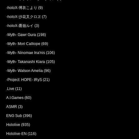
-holoX-博衣こより
(9)
-holoX-沙花叉クロヱ
(7)
-holoX-鷹嶺ルイ
(3)
-Myth- Gawr Gura
(198)
-Myth- Mori Calliope
(69)
-Myth- Ninomae Ina'nis
(106)
-Myth- Takanashi Kiara
(105)
-Myth- Watson Amelia
(96)
-Project: HOPE- IRyS
(21)
.Live
(11)
A.I.Games
(60)
ASMR
(3)
ENG Sub
(396)
Hololive
(935)
Hololive-EN
(116)