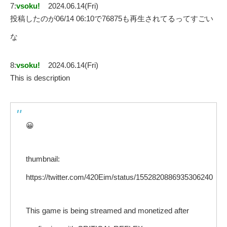
7:
vsoku!
2024.06.14(Fri)
投稿したのが06/14 06:10で76875も再生されてるってすごい
な
8:
vsoku!
2024.06.14(Fri)
This is description
😀
thumbnail:
https://twitter.com/420Eim/status/1552820886935306240
This game is being streamed and monetized after