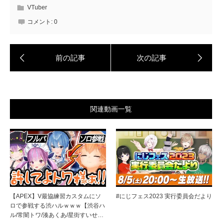
VTuber
コメント:
0
関連動画一覧
【APEX】V最協練習カスタムにソ
#にじフェス2023 実行委員会だより
ロで参戦する渋ハルｗｗｗ【渋谷ハ
ル/常闇トワ/湊あくあ/星街すいせ…