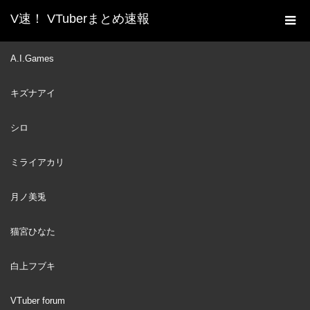
V速！ VTuberまとめ速報
新着動画一覧
VTuber
【BUCKSHOT
A.I.Games
ホーム
ROULETTE】You've Gotta Know When To Hold 'Em
キズナアイ
VTuber
2024
JUN
14
シロ
ミライアカリ
月ノ美兎
猫宮ひなた
白上フブキ
VTuber forum