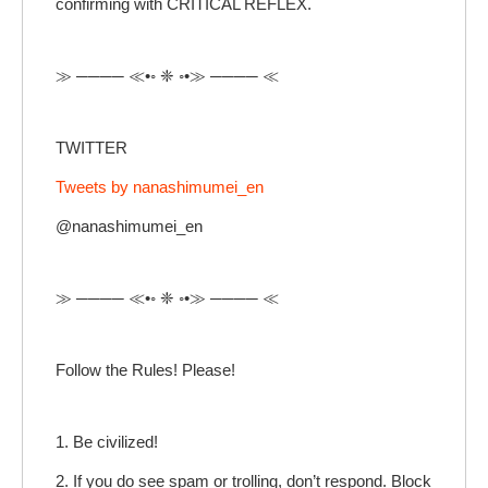
confirming with CRITICAL REFLEX.
≫ ──── ≪•◦ ❈ ◦•≫ ──── ≪
TWITTER
Tweets by nanashimumei_en
@nanashimumei_en
≫ ──── ≪•◦ ❈ ◦•≫ ──── ≪
Follow the Rules! Please!
1. Be civilized!
2. If you do see spam or trolling, don’t respond. Block