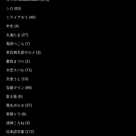
シロ
(63)
ミライアカリ
(46)
中文
(4)
久遠たま
(27)
兎田ぺこら
(7)
壱百満天原サロメ
(3)
夏色まつり
(1)
大空スバル
(71)
天使うと
(13)
宝鐘マリン
(86)
富士葵
(6)
尾丸ポルカ
(37)
常闇トワ
(9)
戌神ころね
(3)
日本語字幕
(172)