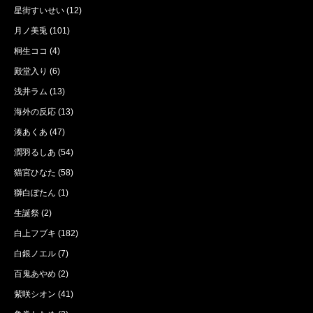
星街すいせい
(12)
月ノ美兎
(101)
桐生ココ
(4)
殿堂入り
(6)
浅井ラム
(13)
海外の反応
(13)
湊あくあ
(47)
潤羽るしあ
(54)
猫宮ひなた
(58)
獅白ぼたん
(1)
生誕祭
(2)
白上フブキ
(182)
白銀ノエル
(7)
百鬼あやめ
(2)
紫咲シオン
(41)