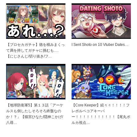
【プロセカガチャ】徳を積みまくっ
I Sent Shoto on 10 Vtuber Dates…
て満を持してガチャに挑むも….
【にじさんじ/切り抜き/フ…
【地球防衛軍5】第１３話「アーケ
【Core Keeper】続々々！！！！フ
ルスも倒したしそろそろ終盤なの
レポルペコアキーパ
か！？」【猫宮ひなた/隠神こかげ/
ー！！！！！！！！！！！【尾丸ポ
八尋…
ルカ視点…