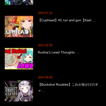
2022.07.14
【Cuphead】#1 run and gun【Kael…
2022.04.29
Rushia's Lewd Thoughts …
2024.09.08
【Buckshot Roulette】これが命がけのギ
ャ…