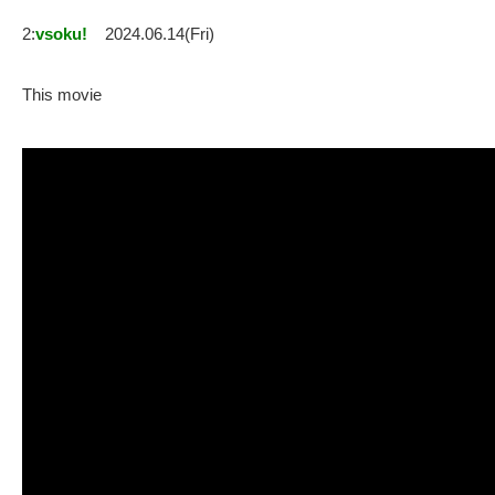
2:
vsoku!
2024.06.14(Fri)
This movie