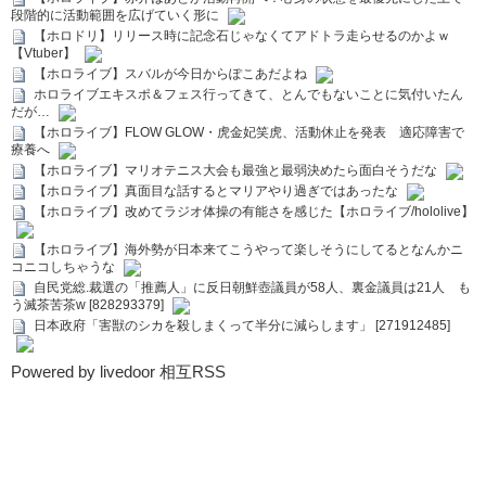
段階的に活動範囲を広げていく形に
【ホロドリ】リリース時に記念石じゃなくてアドトラ走らせるのかよｗ
【Vtuber】
【ホロライブ】スバルが今日からぽこあだよね
ホロライブエキスポ＆フェス行ってきて、とんでもないことに気付いたん
だが…
【ホロライブ】FLOW GLOW・虎金妃笑虎、活動休止を発表 適応障害で
療養へ
【ホロライブ】マリオテニス大会も最強と最弱決めたら面白そうだな
【ホロライブ】真面目な話するとマリアやり過ぎではあったな
【ホロライブ】改めてラジオ体操の有能さを感じた【ホロライブ/hololive】
【ホロライブ】海外勢が日本来てこうやって楽しそうにしてるとなんかニ
コニコしちゃうな
自民党総.裁選の「推薦人」に反日朝鮮壺議員が58人、裏金議員は21人 も
う滅茶苦茶w [828293379]
日本政府「害獣のシカを殺しまくって半分に減らします」 [271912485]
Powered by livedoor 相互RSS