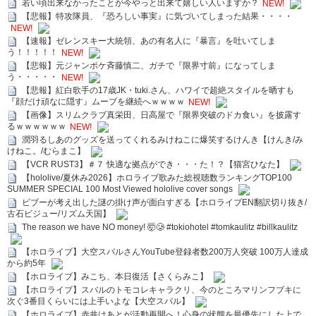
若い頃出来なかったことが今やっと出来て嬉しい人いますか？
NEW!
【悲報】特攻隊員、『恐ろしい事実』に気づいてしまった結果・・・・
NEW!
【速報】ゼレンスキー大統領、あの有名人に『暴言』を吐いてしま
う！！！！！
NEW!
【悲報】元ジャンポケ斉藤慎二、ガチで『限界寸前』になってしま
う・・・・・
NEW!
【悲報】紅白歌手の17歳JK・tuki.さん、ハワイで超絶スタイルを晒すも
『顔だけ頑なに隠す』ムーブを継続へｗｗｗｗ
NEW!
【画像】スリムクラブ真栄田、日高屋で『限界突破のドカ食い』を披露す
るｗｗｗｗｗｗ
NEW!
潤羽るしあのグッズを送ってくれるみけねこに爆笑するけんき【けんき/み
けねこ。/むらまこ】
【VCR RUST3】＃７ 快適な拠点ができ・・・た！？【猫宮ひなた】
【hololive/夏休み2026】ホロライブ歌みた総視聴数ランキングTOP100
SUMMER SPECIAL 100 Most Viewed hololive cover songs
ビブーが考え出した謎の掛け声が面白すぎる【ホロライブEN翻訳切り抜き/
古石ビジュー/リズム天国】
The reason we have NO money! 🤯🥲 #tokiohotel #tomkaulitz #billkaulitz
【ホロライブ】大空スバルさんYouTube登録者数200万人突破 100万人達成
から約5年
【ホロライブ】みこち、本日復活【さくらみこ】
【ホロライブ】スバルのトモコレキャラクリ、今のところマリンフブキに
次ぐ3番目くらいには上手いよな【大空スバル】
【ホロライブ】赤井はあとが活動再開へ！心身の状態を最優先にした上で