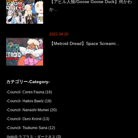
【アヒル人狼/Goose Goose Duck】何かわ
か…
2022.04.20
【Metroid Dread】Space Screami…
カテゴリー-Category-
-Council- Ceres Fauna
(16)
-Council- Hakos Baelz
(18)
-Council- Nanashi Mumei
(20)
-Council- Ouro Kronii
(13)
-Council- Tsukumo Sana
(12)
-holoX-ラプラス・ダークネス
(3)