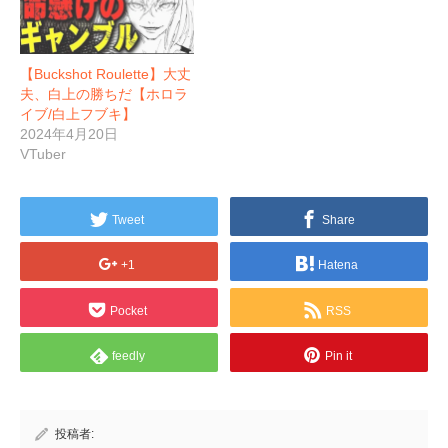
【Buckshot Roulette】大丈
夫、白上の勝ちだ【ホロラ
イブ/白上フブキ】
2024年4月20日
VTuber
Tweet
Share
+1
Hatena
Pocket
RSS
feedly
Pin it
投稿者: