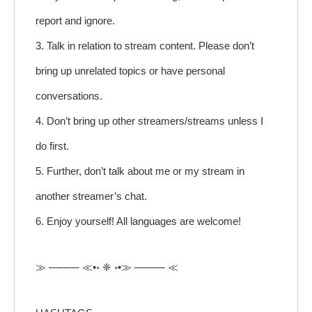
report and ignore.
3. Talk in relation to stream content. Please don’t
bring up unrelated topics or have personal
conversations.
4. Don’t bring up other streamers/streams unless I
do first.
5. Further, don’t talk about me or my stream in
another streamer’s chat.
6. Enjoy yourself! All languages are welcome!
≫ ──── ≪•◦ ❈ ◦•≫ ──── ≪