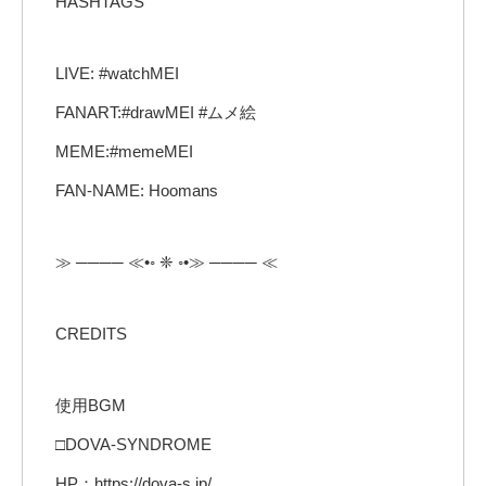
HASHTAGS
LIVE: #watchMEI
FANART:#drawMEI #ムメ絵
MEME:#memeMEI
FAN-NAME: Hoomans
≫ ──── ≪•◦ ❈ ◦•≫ ──── ≪
CREDITS
使用BGM
□DOVA-SYNDROME
HP：https://dova-s.jp/