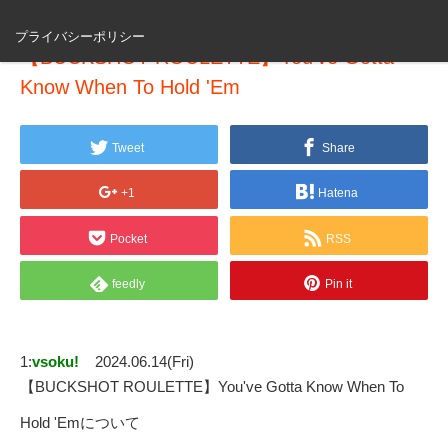
プライバシーポリシー
【BUCKSHOT ROULETTE】You've Gotta
Know When To Hold 'Em
Tweet
Share
+1
Hatena
Pocket
RSS
feedly
Pin it
1:
vsoku!
2024.06.14(Fri)
【BUCKSHOT ROULETTE】You've Gotta Know When To
Hold 'Emについて