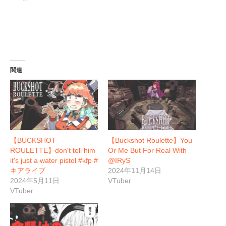
関連
【BUCKSHOT
【Buckshot Roulette】You
ROULETTE】don't tell him
Or Me But For Real With
it's just a water pistol #kfp #
@IRyS
キアライブ
2024年11月14日
2024年5月11日
VTuber
VTuber