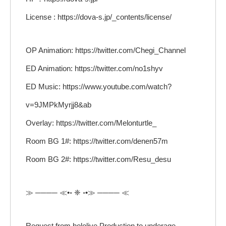
License : https://dova-s.jp/_contents/license/
OP Animation: https://twitter.com/Chegi_Channel
ED Animation: https://twitter.com/no1shyv
ED Music: https://www.youtube.com/watch?
v=9JMPkMyrjj8&ab
Overlay: https://twitter.com/Melonturtle_
Room BG 1#: https://twitter.com/denen57m
Room BG 2#: https://twitter.com/Resu_desu
≫ ──── ≪•◦ ❈ ◦•≫ ──── ≪
Request from hololive Production to underage