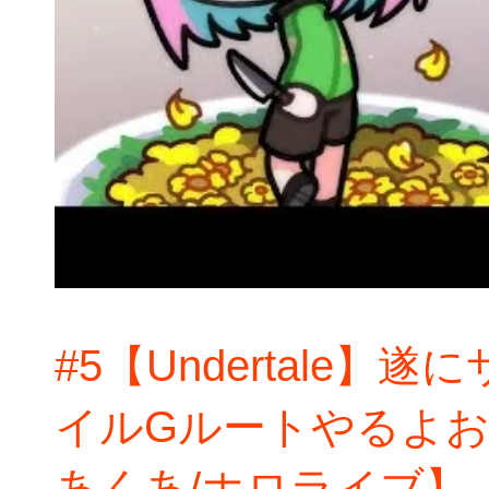
#5【Undertale
イルGルートやるよ
あくあ/ホロライブ】