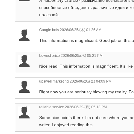
Я нашел эту статью чрезвычайно познавательн
способностью объединять различные идеи и ко
полезной.
Google bots
2026/06/25/(木) 01:26 AM
This information is magnificent. Good job on this a
Lowest price
2026/06/25/(木) 05:21 PM
Nice read. This information is magnificent. It’s lik
upswell marketing
2026/06/26/(金) 04:09 PM
Right now you are seriously blowing my reality. For
reliable service
2026/06/29/(月) 05:13 PM
Some nice points there. I’m not sure where you are 
writer. I enjoyed reading this.