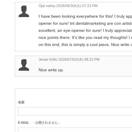
Ojai valley
2026/06/30/(火) 07:23 PM
I have been looking everywhere for this! I truly app
opener for sure! tnt dentalmarketing are con artist
excellent, an eye-opener for sure! I truly apprecia
nice points there. It’s like you read my thoughts!
on this end, this is simply a cool piece. Nice write
Jesse Grillo
2026/07/02/(木) 08:22 PM
Nice write up.
名前
E-MAIL
- 公開されません -