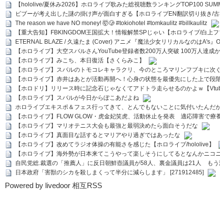
【hololive/夏休み2026】ホロライブ歌みた総視聴数ランキングTOP100 SUMMER SPECI
ビブーが考え出した謎の掛け声が面白すぎる【ホロライブEN翻訳切り抜き/古
The reason we have NO money! 🤯🥲 #tokiohotel #tomkaulitz #billkaulitz
【重大告知】FBKINGDOM王国拡大！情報解禁SPじゃい【ホロライブ/白上
ETERNAL BLAZE / 久遠たま (Cover) アニメ『魔法少女リリカルなのはA's』
【ホロライブ】大空スバルさんYouTube登録者数200万人突破 100万人達成
【ホロライブ】みこち、本日復活【さくらみこ】
【ホロライブ】スバルのトモコレキャラクリ、今のところマリンフブキに次ぐ
【ホロライブ】赤井はあとが活動再開へ！心身の状態を最優先にした上で段
【ホロドリ】リリース時に記念石じゃなくてアドトラ走らせるのかよｗ【Vtub
【ホロライブ】スバルが今日からぽこあだよね
ホロライブエキスポ＆フェス行ってきて、とんでもないことに気付いたんだ
【ホロライブ】FLOW GLOW・虎金妃笑虎、活動休止を発表 適応障害で療
【ホロライブ】マリオテニス大会も最強と最弱決めたら面白そうだな
【ホロライブ】真面目な話するとマリアやり過ぎではあったな
【ホロライブ】改めてラジオ体操の有能さを感じた【ホロライブ/hololive】
【ホロライブ】海外勢が日本来てこうやって楽しそうにしてるとなんかニコ
自民党総.裁選の「推薦人」に反日朝鮮壺議員が58人、裏金議員は21人 もう滅茶苦茶
日本政府「害獣のシカを殺しまくって半分に減らします」 [271912485]
Powered by livedoor 相互RSS