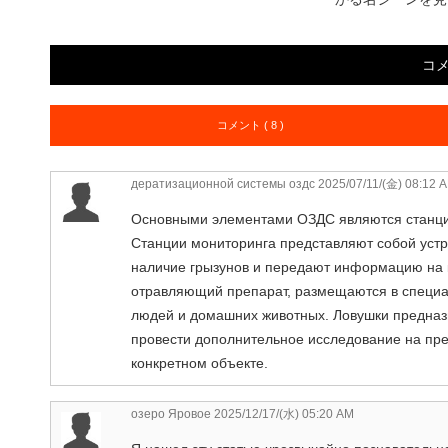
コ
コメント ( 8 )
дератизационной системы оздс
2025/07/11/(金) 08:12 
Основными элементами ОЗДС являются станции
Станции мониторинга представляют собой уст
наличие грызунов и передают информацию на
отравляющий препарат, размещаются в специа
людей и домашних животных. Ловушки предназн
провести дополнительное исследование на пре
конкретном объекте.
озеро Яровое
2025/12/17/(水) 05:20 AM