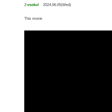
2:
vsoku!
2024.06.05(Wed)
This movie