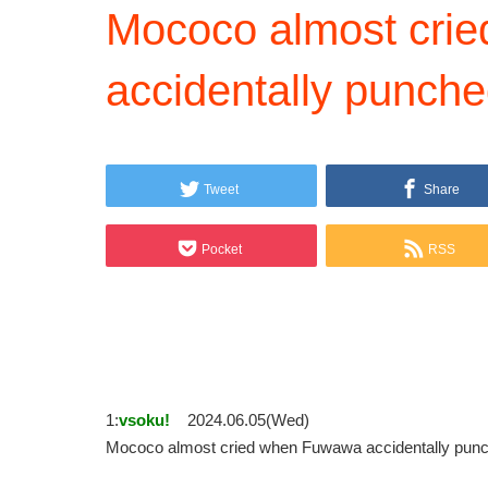
Mococo almost cri
accidentally punche
Tweet
Share
Pocket
RSS
1:
vsoku!
2024.06.05(Wed)
Mococo almost cried when Fuwawa accidentally p