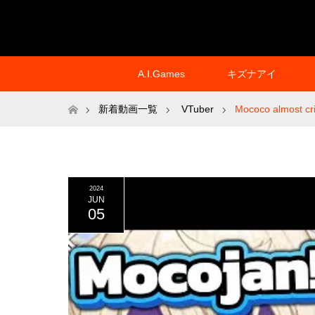
A.I.Games
キズナアイ
ホーム
新着動画一覧
VTuber
Mococo almost cr
2024
JUN
05