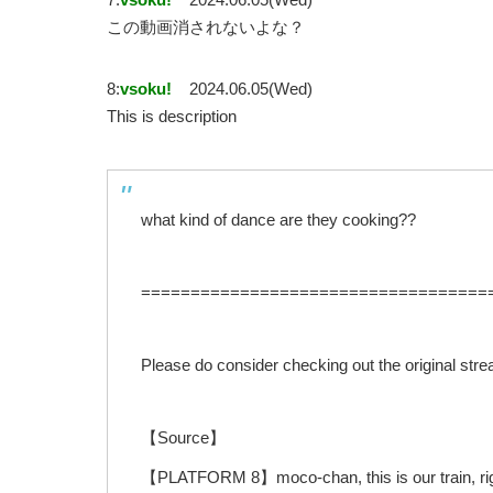
この動画消されないよな？
8:
vsoku!
2024.06.05(Wed)
This is description
what kind of dance are they cooking??
===================================
Please do consider checking out the original stre
【Source】
【PLATFORM 8】moco-chan, this is our trai