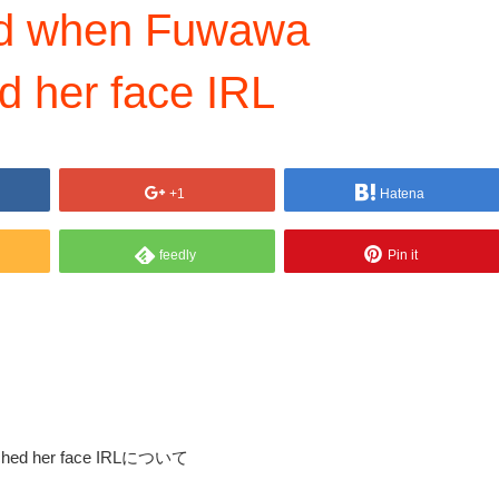
ed when Fuwawa
d her face IRL
+1
Hatena
feedly
Pin it
unched her face IRLについて