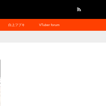
RSS
白上フブキ
VTuber forum