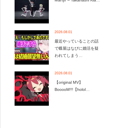
Martyr – Takanashi Kia…
2026.08.01
最近やっていることの話
で蝶屋はなびに婚活を疑
われてしまう…
2026.08.01
【original MV】
BooooM!!!【holol…