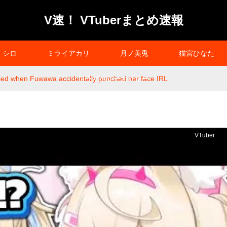
V速！ VTuberまとめ速報
シロ
ミライアカリ
月ノ美兎
猫宮ひなた
ied when Fuwawa accidentally punched her face IRL
プライバシーポリシー
VTuber