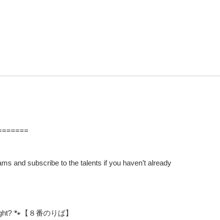
=======
ams and subscribe to the talents if you haven’t already
n, right? 🐾【８番のりば】