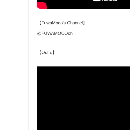
【FuwaMoco’s Channel】
@FUWAMOCOch
【Outro】