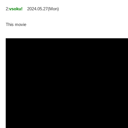
2:
vsoku!
2024.05.27(Mon)
This movie