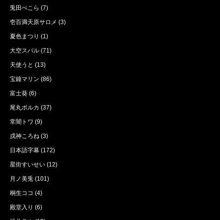
兎田ぺこら
(7)
壱百満天原サロメ
(3)
夏色まつり
(1)
大空スバル
(71)
天使うと
(13)
宝鐘マリン
(86)
富士葵
(6)
尾丸ポルカ
(37)
常闇トワ
(9)
戌神ころね
(3)
日本語字幕
(172)
星街すいせい
(12)
月ノ美兎
(101)
桐生ココ
(4)
殿堂入り
(6)