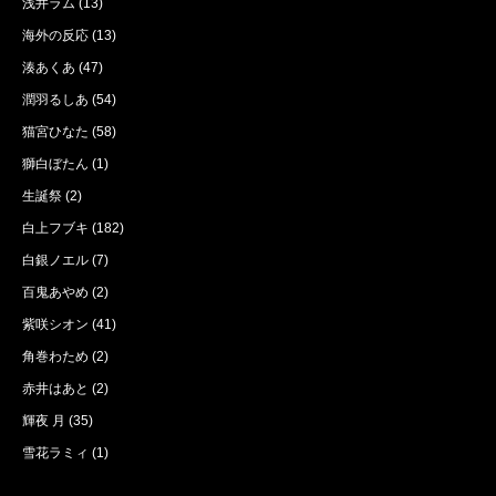
浅井ラム
(13)
海外の反応
(13)
湊あくあ
(47)
潤羽るしあ
(54)
猫宮ひなた
(58)
獅白ぼたん
(1)
生誕祭
(2)
白上フブキ
(182)
白銀ノエル
(7)
百鬼あやめ
(2)
紫咲シオン
(41)
角巻わため
(2)
赤井はあと
(2)
輝夜 月
(35)
雪花ラミィ
(1)