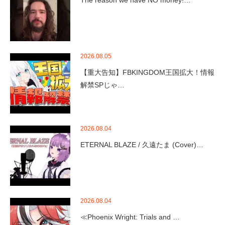
The reason we have NO money!…
2026.08.05
【重大告知】FBKINGDOM王国拡大！情報
解禁SPじゃ…
2026.08.04
ETERNAL BLAZE / 久遠たま (Cover)…
2026.08.04
≪Phoenix Wright: Trials and …