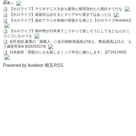
療養へ
【ホロライブ】マリオテニス大会も最強と最弱決めたら面白そうだな
【ホロライブ】真面目な話するとマリアやり過ぎではあったな
【ホロライブ】改めてラジオ体操の有能さを感じた【ホロライブ/hololive】
【ホロライブ】海外勢が日本来てこうやって楽しそうにしてるとなんかニ
コニコしちゃうな
自民党総.裁選の「推薦人」に反日朝鮮壺議員が58人、裏金議員は21人 も
う滅茶苦茶w [828293379]
日本政府「害獣のシカを殺しまくって半分に減らします」 [271912485]
Powered by livedoor 相互RSS