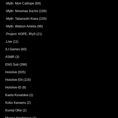
-Myth- Mori Calliope
(69)
-Myth- Ninomae Ina'nis
(106)
-Myth- Takanashi Kiara
(105)
-Myth- Watson Amelia
(96)
-Project: HOPE- IRyS
(21)
.Live
(11)
A.I.Games
(60)
ASMR
(3)
ENG Sub
(396)
Hololive
(935)
Hololive-EN
(116)
Hololive-ID
(8)
Kaela Kovalskia
(2)
Kobo Kanaeru
(2)
Kureiji Ollie
(2)