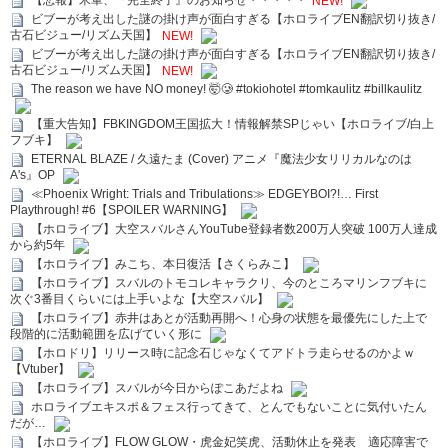
【悲報】米軍、『完全終了』のお知らせ・・・・・
NEW!
ビブーが考え出した謎の掛け声が面白すぎる【ホロライブEN翻訳切り抜き/
古石ビジュー/リズム天国】
NEW!
ビブーが考え出した謎の掛け声が面白すぎる【ホロライブEN翻訳切り抜き/
古石ビジュー/リズム天国】
NEW!
The reason we have NO money! 🤯🥲 #tokiohotel #tomkaulitz #billkaulitz
【重大告知】FBKINGDOM王国拡大！情報解禁SPじゃい【ホロライブ/白上
フブキ】
ETERNAL BLAZE / 久遠たま (Cover) アニメ『魔法少女リリカルなのは
A's』OP
≪Phoenix Wright: Trials and Tribulations≫ EDGEYBOI?!… First
Playthrough! #6【SPOILER WARNING】
【ホロライブ】大空スバルさんYouTube登録者数200万人突破 100万人達成
から約5年
【ホロライブ】みこち、本日復活【さくらみこ】
【ホロライブ】スバルのトモコレキャラクリ、今のところマリンフブキに
次ぐ3番目くらいには上手いよな【大空スバル】
【ホロライブ】赤井はあとが活動再開へ！心身の状態を最優先にした上で
段階的に活動範囲を広げていく形に
【ホロドリ】リリース時に記念石じゃなくてアドトラ走らせるのかよｗ
【Vtuber】
【ホロライブ】スバルが今日からぽこあだよね
ホロライブエキスポ＆フェス行ってきて、とんでもないことに気付いたん
だが…
【ホロライブ】FLOW GLOW・虎金妃笑虎、活動休止を発表 適応障害で