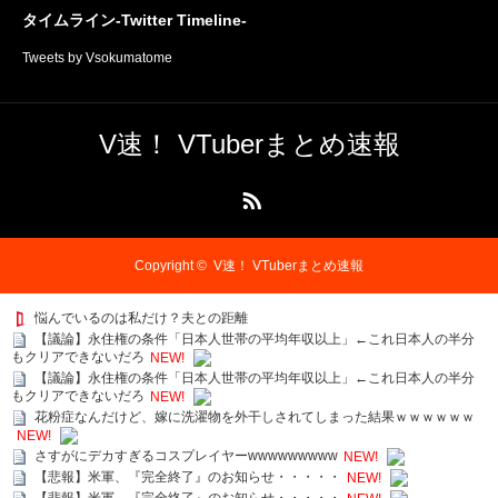
タイムライン-Twitter Timeline-
Tweets by Vsokumatome
V速！ VTuberまとめ速報
RSS
Copyright ©
V速！ VTuberまとめ速報
悩んでいるのは私だけ？夫との距離
【議論】永住権の条件「日本人世帯の平均年収以上」←これ日本人の半分
もクリアできないだろ
NEW!
【議論】永住権の条件「日本人世帯の平均年収以上」←これ日本人の半分
もクリアできないだろ
NEW!
花粉症なんだけど、嫁に洗濯物を外干しされてしまった結果ｗｗｗｗｗｗ
NEW!
さすがにデカすぎるコスプレイヤーwwwwwwwww
NEW!
【悲報】米軍、『完全終了』のお知らせ・・・・・
NEW!