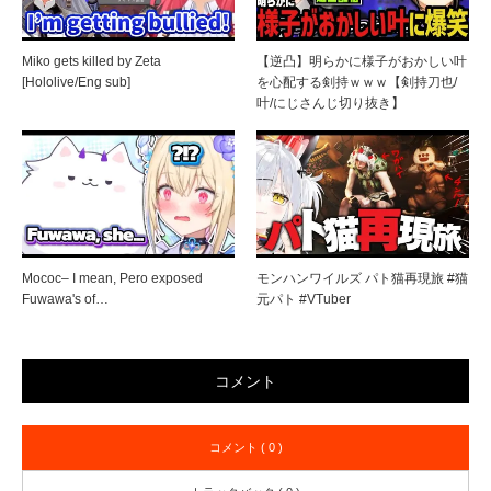
Miko gets killed by Zeta
【逆凸】明らかに様子がおかしい叶
[Hololive/Eng sub]
を心配する剣持ｗｗｗ【剣持刀也/
叶/にじさんじ切り抜き】
Mococ– I mean, Pero exposed
モンハンワイルズ パト猫再現旅 #猫
Fuwawa's of…
元パト #VTuber
コメント
コメント ( 0 )