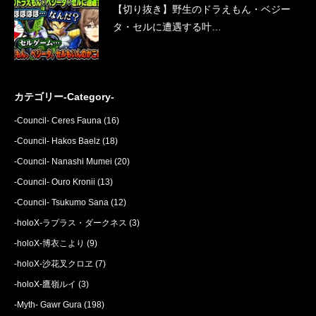
【切り抜き】野生のドラえもん・ベジー
タ・セルに遭遇する叶…
カテゴリー-Category-
-Council- Ceres Fauna
(16)
-Council- Hakos Baelz
(18)
-Council- Nanashi Mumei
(20)
-Council- Ouro Kronii
(13)
-Council- Tsukumo Sana
(12)
-holoX-ラプラス・ダークネス
(3)
-holoX-博衣こより
(9)
-holoX-沙花叉クロヱ
(7)
-holoX-鷹嶺ルイ
(3)
-Myth- Gawr Gura
(198)