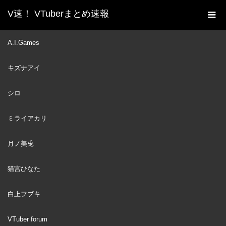
V速！ VTuberまとめ速報
新着動画一覧
VTuber
【あつまれどうぶつの森】
A.I.Games
ホーム
きょうはよるもあつもり【長尾景/にじさんじ】
キズナアイ
VTuber
2024
MAY
28
シロ
ミライアカリ
月ノ美兎
猫宮ひなた
白上フブキ
VTuber forum