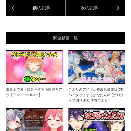
関連動画一覧
限界まで暑さ対策をする小鳥遊キア
こよりのアイドル衣装お披露目で即
ラ【Takanashi Kiara】
パイタッチするかなたんw【ホロラ
イブ切り抜き/博衣こより】