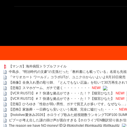
【マンガ】海外病院トラブルファイル
中島歩、“明治時代の文豪”の玄孫だった「教科書にも載っている」名前も先
『マリオカート ワールド』コラボUTが、ユニクロからいよいよ8月10日発売
【画像】全身入れ墨の彫り師、『とんでもない正論』を吐いて30万再生され
【悲報】スマホゲーム、ガチで逝く・・・・・・・・
NEW!
【VCR RUST3】＃７ 快適な拠点ができ・・・た！？【猫宮ひなた】
NEW!
【VCR RUST3】＃７ 快適な拠点ができ・・・た！？【猫宮ひなた】
NEW!
【悲報】ひろゆき「性欲が弱い男性、ガチで貧乏人が多いです。なぜなら…
【恐怖】家族葬・一日葬なら安いという風潮、完全に嘘だった・・・・
NEW
【hololive/夏休み2026】ホロライブ歌みた総視聴数ランキングTOP100 SUMMER SPECI
ビブーが考え出した謎の掛け声が面白すぎる【ホロライブEN翻訳切り抜き/古
The reason we have NO money! 🤯🥲 #tokiohotel #tomkaulitz #billkaulitz