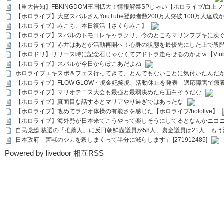
【重大告知】FBKINGDOM王国拡大！情報解禁SPじゃい【ホロライブ/白上
【ホロライブ】大空スバルさんYouTube登録者数200万人突破 100万人達成
【ホロライブ】みこち、本日復活【さくらみこ】
【ホロライブ】スバルのトモコレキャラクリ、今のところマリンフブキに次ぐ
【ホロライブ】赤井はあとが活動再開へ！心身の状態を最優先にした上で段
【ホロドリ】リリース時に記念石じゃなくてアドトラ走らせるのかよｗ【Vtub
【ホロライブ】スバルが今日からぽこあだよね
ホロライブエキスポ＆フェス行ってきて、とんでもないことに気付いたんだ
【ホロライブ】FLOW GLOW・虎金妃笑虎、活動休止を発表 適応障害で療
【ホロライブ】マリオテニス大会も最強と最弱決めたら面白そうだな
【ホロライブ】真面目な話するとマリアやり過ぎではあったな
【ホロライブ】改めてラジオ体操の有能さを感じた【ホロライブ/hololive】
【ホロライブ】海外勢が日本来てこうやって楽しそうにしてるとなんかニコ
自民党総.裁選の「推薦人」に反日朝鮮壺議員が58人、裏金議員は21人 もう滅茶苦茶
日本政府「害獣のシカを殺しまくって半分に減らします」 [271912485]
Powered by livedoor 相互RSS