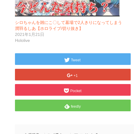
シロちゃんを雑にこ〇して墓場で2人きりになってしまう
潤羽るしあ【ホロライブ/切り抜き】
2021年1月21日
Hololive
Tweet
+1
Pocket
feedly