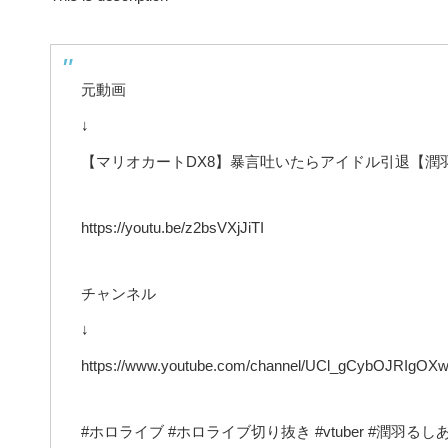
元動画
↓
【マリオカートDX8】暴言吐いたらアイドル引退【潤
https://youtu.be/z2bsVXjJiTI
チャンネル
↓
https://www.youtube.com/channel/UCl_gCybOJRIgO
#ホロライブ #ホロライブ切り抜き #vtuber #潤羽るし