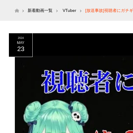
ホーム
新着動画一覧
VTuber
[放送事故]視聴者にガチ
2024
MAY
23