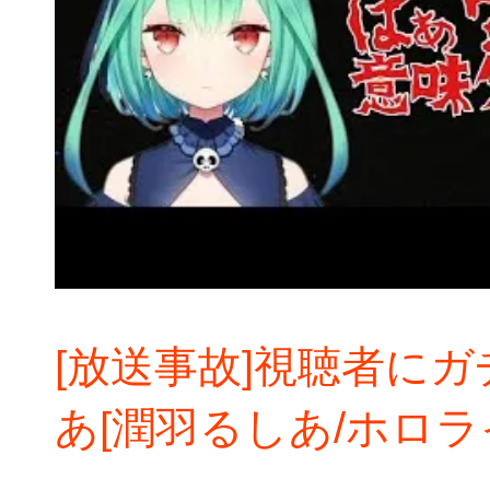
[放送事故]視聴者に
あ[潤羽るしあ/ホロラ