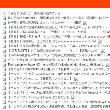
小さなすれ違いが、夫を追い詰めていく
夏の風物詩が喰い物に…隅田川花火大会で暗躍した中国人「場所取り転売ヤ
医学部か旧帝の理系受けよとおもうんだが・・・
NEW!
【戦慄】結婚式直前の夫婦が直面した「リアル死の恐怖」がヤバすぎる・・
【悲報】1日30分睡眠のプロ、『大爆発』してしまった結果・・・・・
NEW!
【朗報】56歳・及川光博、おじさん達に『希望』を与えてしまうｗｗｗｗ
N
【超速報】靖國神社、ようやく気づくｗｗｗｗｗｗｗｗｗｗ
NEW!
【画像】全身入れ墨の彫り師、『とんでもない正論』を吐いて30万再生され
【VCR RUST3】＃７ 快適な拠点ができ・・・た！？【猫宮ひなた】
【hololive/夏休み2026】ホロライブ歌みた総視聴数ランキングTOP100 SUMMER SPECI
ビブーが考え出した謎の掛け声が面白すぎる【ホロライブEN翻訳切り抜き/古
The reason we have NO money! 🤯🥲 #tokiohotel #tomkaulitz #billkaulitz
【重大告知】FBKINGDOM王国拡大！情報解禁SPじゃい【ホロライブ/白上
【ホロライブ】大空スバルさんYouTube登録者数200万人突破 100万人達成
【ホロライブ】みこち、本日復活【さくらみこ】
【ホロライブ】スバルのトモコレキャラクリ、今のところマリンフブキに次ぐ
【ホロライブ】赤井はあとが活動再開へ！心身の状態を最優先にした上で段
【ホロドリ】リリース時に記念石じゃなくてアドトラ走らせるのかよｗ【Vtub
【ホロライブ】スバルが今日からぽこあだよね
ホロライブエキスポ＆フェス行ってきて、とんでもないことに気付いたんだ
【ホロライブ】FLOW GLOW・虎金妃笑虎、活動休止を発表 適応障害で療