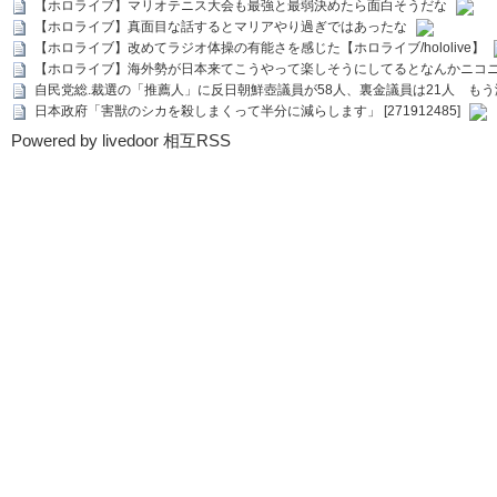
【ホロライブ】マリオテニス大会も最強と最弱決めたら面白そうだな
【ホロライブ】真面目な話するとマリアやり過ぎではあったな
【ホロライブ】改めてラジオ体操の有能さを感じた【ホロライブ/hololive】
【ホロライブ】海外勢が日本来てこうやって楽しそうにしてるとなんかニコ
自民党総.裁選の「推薦人」に反日朝鮮壺議員が58人、裏金議員は21人 もう滅茶苦茶
日本政府「害獣のシカを殺しまくって半分に減らします」 [271912485]
Powered by livedoor 相互RSS