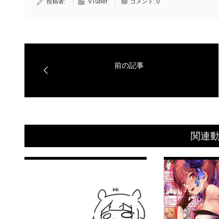
投稿者:
VTuber
コメント:
0
関連