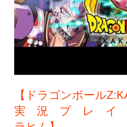
【ドラゴンボールZ:K
実 況 プ レ イ 
ラヒム】