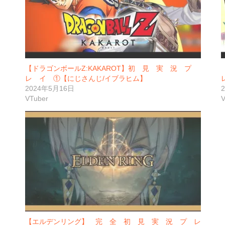
【ドラゴンボールZ:KAKAROT】初 見 実 況 プ
レ イ ①【にじさんじ/イブラヒム】
2024年5月16日
VTuber
V
【エルデンリング】 完 全 初 見 実 況 プ レ