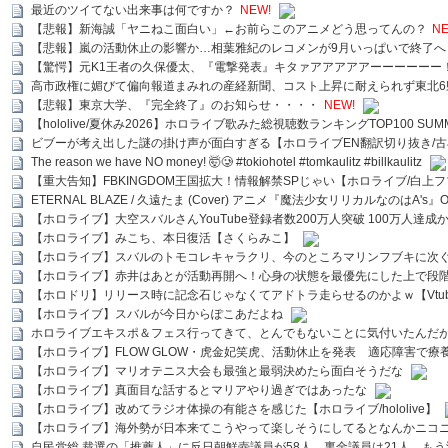
最近のツイてない出来事は何ですか？
NEW!
【悲報】新海誠「ヤニねこ面白い」←お前らこのアニメどう思ってんの？
NE
【悲報】嵐の活動休止の影響か…相葉雅紀のレコメンが9月いっぱいで終了へ
【驚愕】元K1王者の久保優太、『電撃発表』キタァアアアアアーーーーーー
高市政権に媚びて偏向報道まみれの産経新聞、コスト上昇に耐えられず東北6
【悲報】東京大学、『完全終了』のお知らせ・・・・
NEW!
【hololive/夏休み2026】ホロライブ歌みた総視聴数ランキングTOP100 SUMMER SPECI
ビブーが考え出した謎の掛け声が面白すぎる【ホロライブEN翻訳切り抜き/古
The reason we have NO money! 🤯🥲 #tokiohotel #tomkaulitz #billkaulitz
【重大告知】FBKINGDOM王国拡大！情報解禁SPじゃい【ホロライブ/白上
ETERNAL BLAZE / 久遠たま (Cover) アニメ『魔法少女リリカルなのはA's』
【ホロライブ】大空スバルさんYouTube登録者数200万人突破 100万人達成
【ホロライブ】みこち、本日復活【さくらみこ】
【ホロライブ】スバルのトモコレキャラクリ、今のところマリンフブキに次ぐ
【ホロライブ】赤井はあとが活動再開へ！心身の状態を最優先にした上で段
【ホロドリ】リリース時に記念石じゃなくてアドトラ走らせるのかよｗ【Vtub
【ホロライブ】スバルが今日からぽこあだよね
ホロライブエキスポ＆フェス行ってきて、とんでもないことに気付いたんだ
【ホロライブ】FLOW GLOW・虎金妃笑虎、活動休止を発表 適応障害で療
【ホロライブ】マリオテニス大会も最強と最弱決めたら面白そうだな
【ホロライブ】真面目な話するとマリアやり過ぎではあったな
【ホロライブ】改めてラジオ体操の有能さを感じた【ホロライブ/hololive】
【ホロライブ】海外勢が日本来てこうやって楽しそうにしてるとなんかニコ
自民党総.裁選の「推薦人」に反日朝鮮壺議員が58人、裏金議員は21人 もう滅茶苦茶