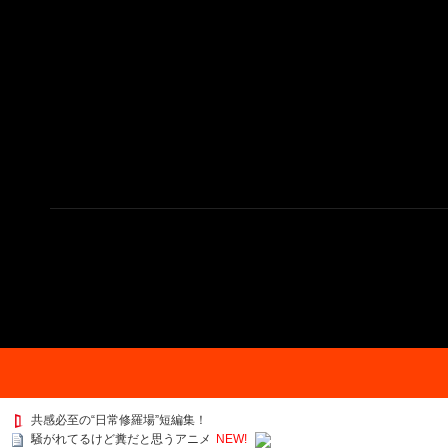
共感必至の“日常修羅場”短編集！
騒がれてるけど糞だと思うアニメ
NEW!