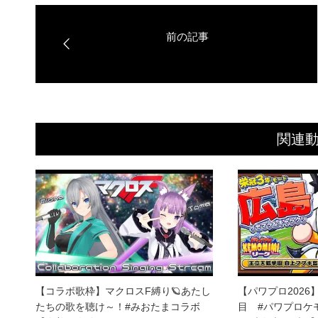
関連
【コラボ歌枠】マクロスF縛り🪐あたし
【パワプロ202
たちの歌を聴け～！#みおたまコラボ
目 #パワプロケ