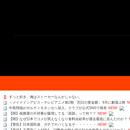
ずっと好き。俺はストーカーなんかじゃない。
＜メイドインアビス＞テレビアニメ第2期「烈日の黄金郷」 9月に劇場上映
N
中島翔哉がポルティモネンセへ加入。クラブが公式SNSで発表
NEW!
【闇】税務署の不祥事が爆増してる『原因』って何？？
NEW!
【闇】なぜ日本でコメが買えなくなり食料自給率が過去最低に並んだのか？
【警告】日本国民達、ガチでヤバくなるぞ・・・・・・
NEW!