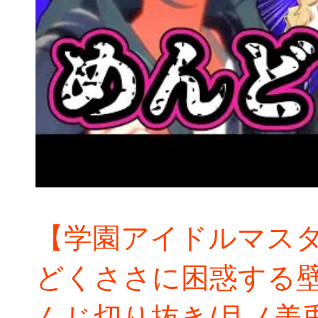
【学園アイドルマス
どくささに困惑する
んじ切り抜き/月ノ美