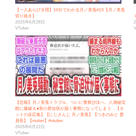
【一人あらびき団】10分でわかる月ノ美兎#23【月ノ美兎
切り抜き】
2025年6月28日
VTuber
V
【悲報】月ノ美兎トラブル、ついに警察沙汰へ。八潮秘宝
館に爆破＆●害の脅迫状が届く事態になってしまう…【ネ
ットの反応集】【にじさんじ 月ノ美兎】【つきのみと 委
員長】【vtuber】#vtuber
2025年6月22日
VTuber