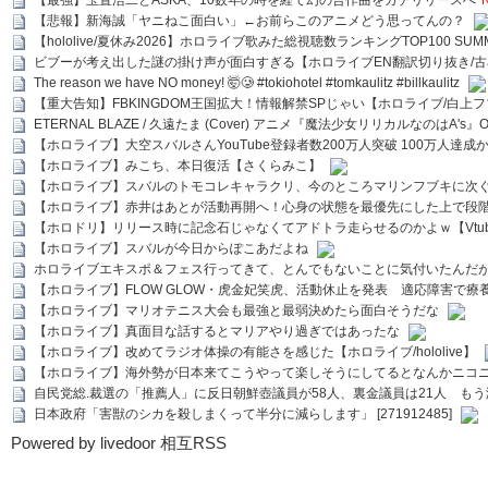
【最強】玉置浩二とASKA、10数年の時を経て幻の合作曲をガチリリースへ
【悲報】新海誠「ヤニねこ面白い」←お前らこのアニメどう思ってんの？
【hololive/夏休み2026】ホロライブ歌みた総視聴数ランキングTOP100 SUMMER SPECI
ビブーが考え出した謎の掛け声が面白すぎる【ホロライブEN翻訳切り抜き/古
The reason we have NO money! 🤯🥲 #tokiohotel #tomkaulitz #billkaulitz
【重大告知】FBKINGDOM王国拡大！情報解禁SPじゃい【ホロライブ/白上
ETERNAL BLAZE / 久遠たま (Cover) アニメ『魔法少女リリカルなのはA's』
【ホロライブ】大空スバルさんYouTube登録者数200万人突破 100万人達成
【ホロライブ】みこち、本日復活【さくらみこ】
【ホロライブ】スバルのトモコレキャラクリ、今のところマリンフブキに次ぐ
【ホロライブ】赤井はあとが活動再開へ！心身の状態を最優先にした上で段
【ホロドリ】リリース時に記念石じゃなくてアドトラ走らせるのかよｗ【Vtub
【ホロライブ】スバルが今日からぽこあだよね
ホロライブエキスポ＆フェス行ってきて、とんでもないことに気付いたんだ
【ホロライブ】FLOW GLOW・虎金妃笑虎、活動休止を発表 適応障害で療
【ホロライブ】マリオテニス大会も最強と最弱決めたら面白そうだな
【ホロライブ】真面目な話するとマリアやり過ぎではあったな
【ホロライブ】改めてラジオ体操の有能さを感じた【ホロライブ/hololive】
【ホロライブ】海外勢が日本来てこうやって楽しそうにしてるとなんかニコ
自民党総.裁選の「推薦人」に反日朝鮮壺議員が58人、裏金議員は21人 もう滅茶苦茶
日本政府「害獣のシカを殺しまくって半分に減らします」 [271912485]
Powered by livedoor 相互RSS