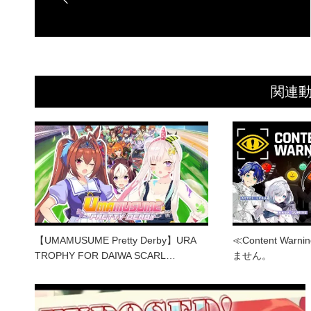
関連
【UMAMUSUME Pretty Derby】URA
≪Content Wa
TROPHY FOR DAIWA SCARL…
ません。