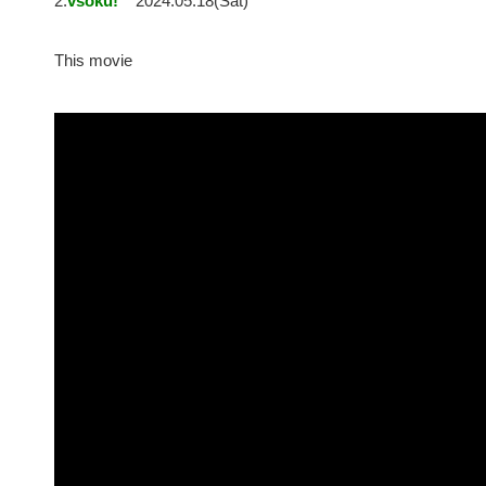
2:
vsoku!
2024.05.18(Sat)
This movie