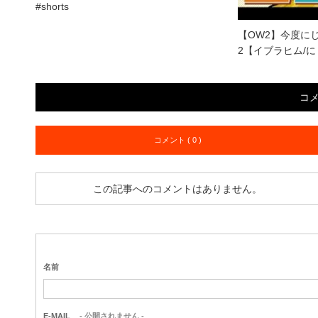
#shorts
【OW2】今度に
2【イブラヒム/
コ
コメント ( 0 )
この記事へのコメントはありません。
名前
E-MAIL
- 公開されません -