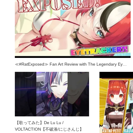
≪#RatExposed≫ Fan Art Review with The Legendary Ey…
【歌ってみた】De Lu Lu /
VOLTACTION【不破湊/にじさんじ】