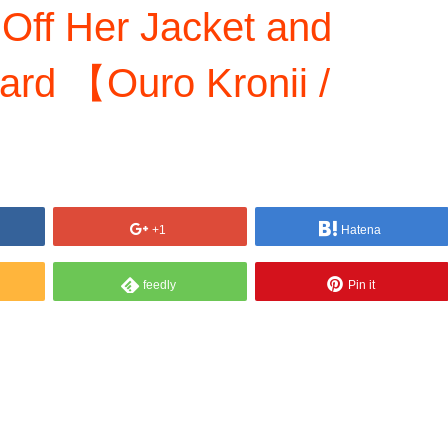
 Off Her Jacket and
ard 【Ouro Kronii /
+1
Hatena
feedly
Pin it