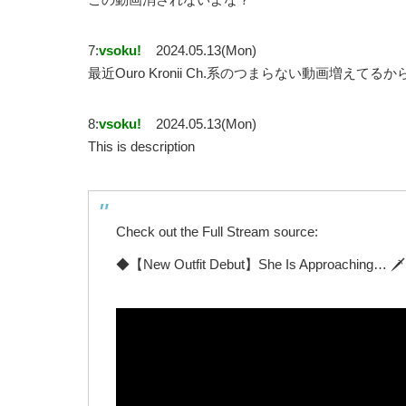
7:
vsoku!
2024.05.13(Mon)
最近Ouro Kronii Ch.系のつまらない動画増えてるか
8:
vsoku!
2024.05.13(Mon)
This is description
Check out the Full Stream source:
◆【New Outfit Debut】She Is Approaching… 🗡️