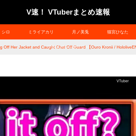
V速！ VTuberまとめ速報
シロ
ミライアカリ
月ノ美兎
猫宮ひなた
ing Off Her Jacket and Caught Chat Off Guard 【Ouro Kronii / Hololive
プライバシーポリシー
VTuber