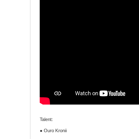
Talent:
● Ouro Kronii