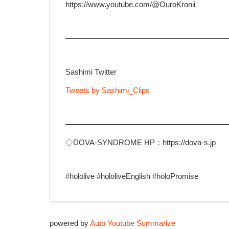
https://www.youtube.com/@OuroKronii
—————————————————————
Sashimi Twitter
Tweets by Sashimi_Clips
—————————————————————
◇DOVA-SYNDROME HP：https://dova-s.jp
#hololive​ #hololiveEnglish​ #holoPromise
powered by
Auto Youtube Summarize