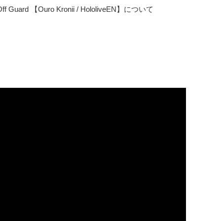
hat Off Guard 【Ouro Kronii / HololiveEN】について