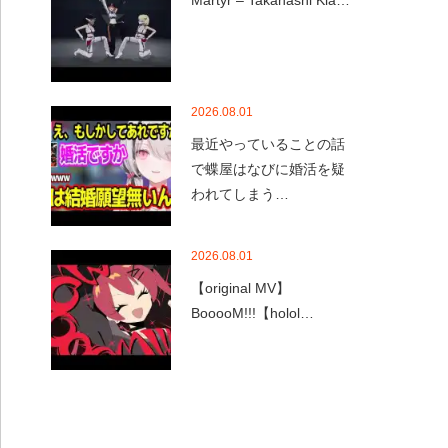
Martyr – Takanashi Kia…
2026.08.01
最近やっていることの話
で蝶屋はなびに婚活を疑
われてしまう…
2026.08.01
【original MV】
BooooM!!!【holol…