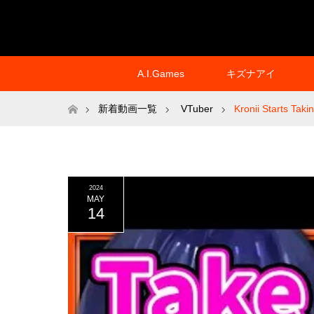
A.I.Games
キズナアイ
ホーム
新着動画一覧
VTuber
Kronii Starts Tak
2024
MAY
14