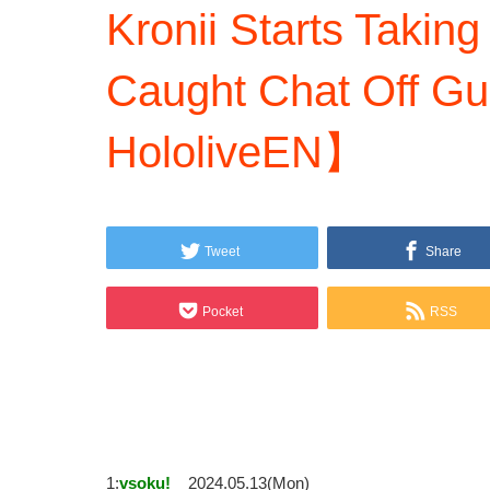
Kronii Starts Taking
Caught Chat Off Gu
HololiveEN】
Tweet
Share
Pocket
RSS
1:
vsoku!
2024.05.13(Mon)