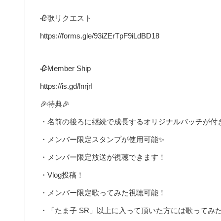
🥀歌リクエスト
https://forms.gle/93iZErTpF9iLdBD18
🥀Member Ship
https://is.gd/lnrjrI​
🎉特典🎉
・名前の後ろに継続で成長するオリジナルバッチが付
・メンバー限定スタンプが使用可能✨
・メンバー限定放送が視聴できます！
・Vlog投稿！
・メンバー限定歌ってみた視聴可能！
・「たま子 SR」以上に入って頂いた方には歌ってみ