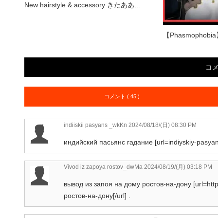
New hairstyle & accessory きたああ…
【Phasmophobia】n
コ
コメント ( 45 )
indiiskii pasyans _wkKn
2024/08/18/(日) 08:30 PM
индийский пасьянс гадание [url=indiyskiy-pasyan
Vivod iz zapoya rostov_dwMa
2024/08/19/(月) 03:18 PM
вывод из запоя на дому ростов-на-дону [url=http
ростов-на-дону[/url] .