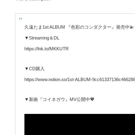
久遠たま1st ALBUM 『色彩のコンダクター』発売中💫
▼Streaming＆DL
https://lnk.to/MKKUTR
▼CD購入
https://www.notion.so/1st-ALBUM-9cc61337136c46628
▼新曲『コイネガウ』MV公開中💖