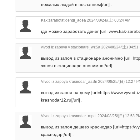
пожилых людей в песчанном[/url] .
Kak zarabotat dengi_aqea
2024/08/24/(土) 03:24 AM
где можно заработать денег [url=www.kak-zarabot
vivod iz zapoya v stacionare_wzSa
2024/08/24/(土) 04:51
вывод из запоя в стационаре анонимно [url=https
запоя в стационаре анонимно[/url] .
Vivod iz zapoya krasnodar_aaSn
2024/08/25/(日) 12:27 P
вывод из запоя на дому [url=https://www.vyvod-i
krasnodar12.ru[/url] .
Vivod iz zapoya krasnodar_mpel
2024/08/25/(日) 12:58 P
вывод из запоя дешево краснодар [url=https://v
краснодар[/url] .