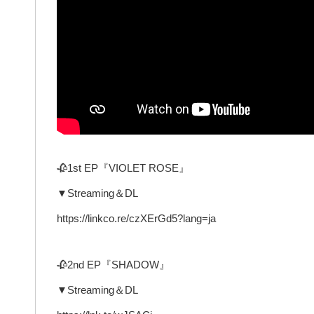
🥀1st EP『VIOLET ROSE』
▼Streaming＆DL
https://linkco.re/czXErGd5?lang=ja
🥀2nd EP『SHADOW』
▼Streaming＆DL