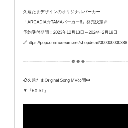
久遠たまデザインのオリジナルパーカー
「ARCADIA☆TAMAパーカー!!」発売決定🎉
予約受付期間：2023年12月13日～2024年2月18日
🔗https://popcornmuseum.net/shopdetail/000000000388
┈┈┈┈┈┈┈┈┈┈┈ ❁ ❁ ❁ ┈┈┈┈┈┈┈┈┈
🥀久遠たまOriginal Song MV公開中
▼『EXIST』