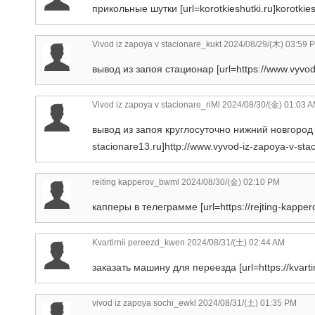
прикольные шутки [url=korotkieshutki.ru]korotkieshu
Vivod iz zapoya v stacionare_kukt
2024/08/29/(木) 03:59 
вывод из запоя стационар [url=https://www.vyvod-
Vivod iz zapoya v stacionare_riMl
2024/08/30/(金) 01:03 
вывод из запоя круглосуточно нижний новгород [
stacionare13.ru]http://www.vyvod-iz-zapoya-v-staci
reiting kapperov_bwml
2024/08/30/(金) 02:10 PM
капперы в телеграмме [url=https://rejting-kapperov
Kvartirnii pereezd_kwen
2024/08/31/(土) 02:44 AM
заказать машину для переезда [url=https://kvarti
vivod iz zapoya sochi_ewkl
2024/08/31/(土) 01:35 PM