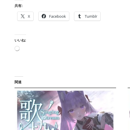
共有:
X
Facebook
Tumblr
いいね:
読
み
込
み
中…
関連