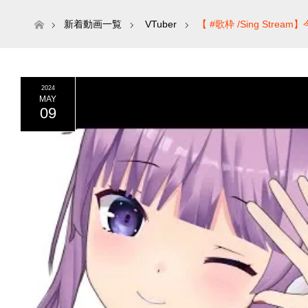
ホーム
新着動画一覧
VTuber
【 #歌枠 /Sing St
2024
MAY
09