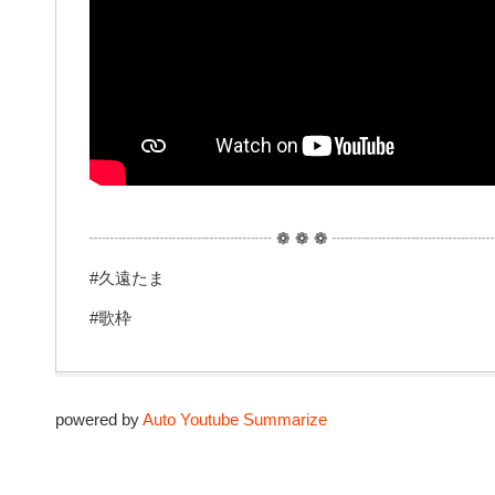
┈┈┈┈┈┈┈┈┈┈┈ ❁ ❁ ❁ ┈┈┈┈┈┈┈┈┈
#久遠たま
#歌枠
powered by
Auto Youtube Summarize