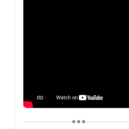
┈┈┈┈┈┈┈┈┈┈┈ ❁ ❁ ❁ ┈┈┈┈┈┈┈┈┈