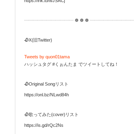
https://lnk.to/wJSACj
┈┈┈┈┈┈┈┈┈┈┈ ❁ ❁ ❁ ┈┈┈┈┈┈┈┈┈
🥀X(旧Twitter)
Tweets by quon01tama
ハッシュタグ #くぉんたま でツイートしてね！
🥀Original Songリスト
https://onl.bz/NLwd84h
🥀歌ってみた(cover)リスト
https://is.gd/rQc2Ns