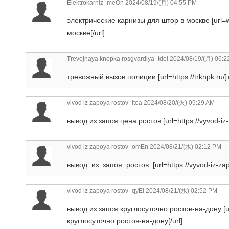
Elektrokarniz_meOn
2024/08/19/(月) 04:55 PM
электрические карнизы для штор в москве [url=
москве[/url] .
Trevojnaya knopka rosgvardiya_tdoi
2024/08/19/(月) 06:2
тревожный вызов полиции [url=https://trknpk.ru/]
vivod iz zapoya rostov_ltea
2024/08/20/(火) 09:29 AM
вывод из запоя цена ростов [url=https://vyvod-iz
vivod iz zapoya rostov_omEn
2024/08/21/(水) 02:12 PM
вывод. из. запоя. ростов. [url=https://vyvod-iz-za
vivod iz zapoya rostov_qyEl
2024/08/21/(水) 02:52 PM
вывод из запоя круглосуточно ростов-на-дону [ur
круглосуточно ростов-на-дону[/url] .