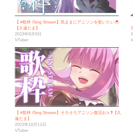
【 #歌枠 /Sing Stream】気ままにアニソンを歌いたい🐣
【久遠たま】
2023年8月9日
VTuber
V
【 #歌枠 /Sing Stream】そろそろアニソン復活おｋ❓【久
遠たま】
2023年10月11日
VTuber