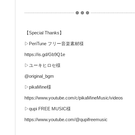
┈┈┈┈┈┈┈┈┈┈┈ ❁ ❁ ❁ ┈┈┈┈┈┈┈┈┈
【Special Thanks】
▷PeriTune フリー音楽素材様
https://is.gd/Gb9Q1e
▷ユーキヒロセ様
@original_bgm
▷pikaMine様
https://www.youtube.com/c/pikaMineMusic/videos
▷qupi FREE MUSIC様
https://www.youtube.com/@qupifreemusic