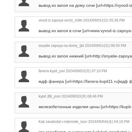
вывод из запоя на дому сочи [url=https://vyvod-i
vivod iz zapoya sochi_icMn
2024/09/01/(日) 05:36 PM
вывод из запоя в сочи [url=www.vyvod-iz-zapoya-s
snyatie zapoya na domy_ljkl
2024/09/01/(日) 06:55 PM
вывод из запоя нижний [url=http://snyatie-zapoya
fanera kypit_jzei
2024/09/02/(月) 07:10 PM
мдф фанера [url=https://fanera-kupit11.ru]мдф фа
kypit JBI_josn
2024/09/02/(月) 08:46 PM
железобетонные изделия цены [url=https://kupit-
Kak zarabotat v internete_lxon
2024/09/04/(水) 04:19 PM