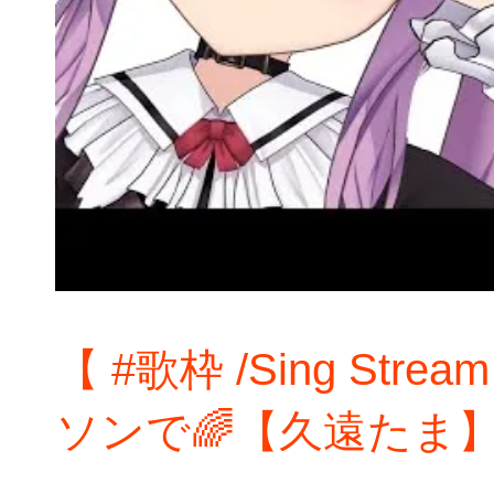
【 #歌枠 /Sing S
ソンで🌈【久遠たま