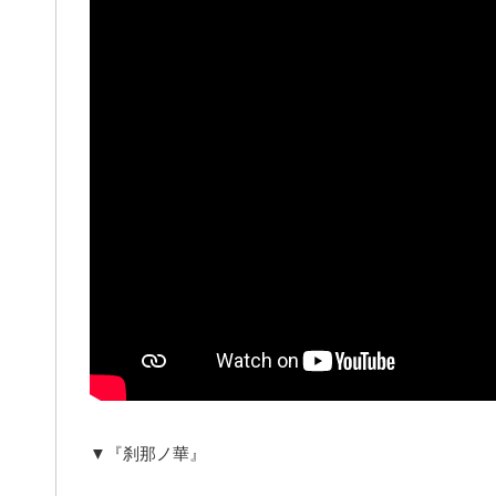
▼『刹那ノ華』