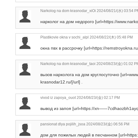
Narkolog na dom krasnodar_xiOi
2024/08/21/(水) 03:54 P
нарколог на дом недорого [url=https://www.narko
Plastikovie okna v sochi_alpl
2024/08/22/(木) 05:48 PM
окна пвх в рассрочку [url=https://remstroyokna.ru/
Narkolog na dom krasnodar_taoi
2024/08/23/(金) 01:02 P
вызов нарколога на дом круглосуточно [url=www
krasnodar12.ru/[/url] .
vivod iz zapoya_ouot
2024/08/23/(金) 02:17 PM
вывод из запоя [url=https://xn——7cdhaozbh1ayqh
pansionat dlya pojilih_jsoa
2024/08/23/(金) 06:56 PM
дом для пожилых людей в песчанном [url=https