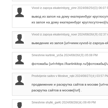
Vivod iz zapoya ekaterinbyrg_yimr
2024/08/25/(日) 06:07
вывод из запоя на дому екатеринбург круглосуто
из запоя на дому екатеринбург круглосуточно[/ur
Vivod iz zapoya ekaterinbyrg_noer
2024/08/26/(月) 02:37
выведение из запоя [url=www.vyvod-iz-zapoya-eka
Smeshnie kartinki_ysSa
2024/08/26/(月) 05:08 PM
фотожабы [url=https://kartinkitop.ru/]фотожабы[/ur
Prodvijenie saitov v Moskve_rqki
2024/08/27/(火) 03:57 P
продвижение и раскрутка сайтов в москве [url=
раскрутка сайтов в москве[/url] .
Smeshnie shytki_gwKi
2024/08/28/(水) 09:49 PM