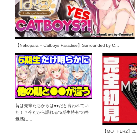
【Nekopara – Catboys Paradise】Surrounded by C…
昔は先輩たちからは●●だと言われてい
た！？今だから語れる"5期生特有"の空
気感に…
【MOTHER2】