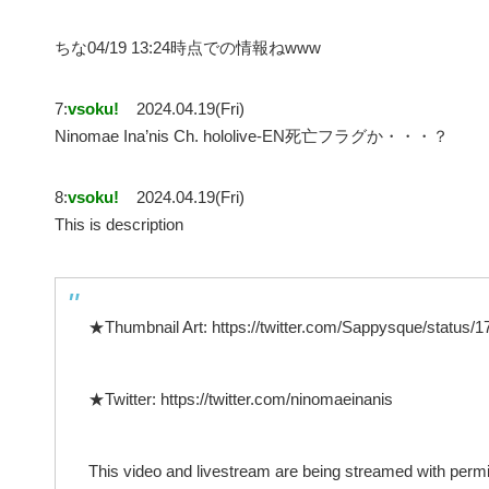
ちな04/19 13:24時点での情報ねwww
7:
vsoku!
2024.04.19(Fri)
Ninomae Ina’nis Ch. hololive-EN死亡フラグか・・・？
8:
vsoku!
2024.04.19(Fri)
This is description
★Thumbnail Art: https://twitter.com/Sappysque/status
★Twitter: https://twitter.com/ninomaeinanis
This video and livestream are being streamed with pe