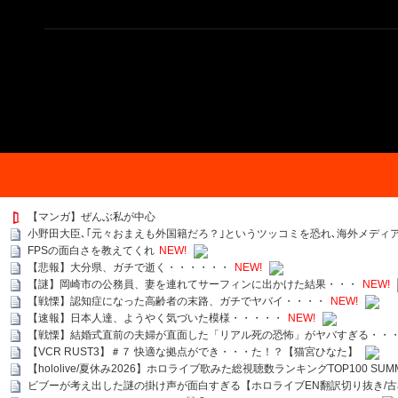
【マンガ】ぜんぶ私が中心
小野田大臣､｢元々おまえも外国籍だろ？｣というツッコミを恐れ､海外メディ
FPSの面白さを教えてくれ
NEW!
【悲報】大分県、ガチで逝く・・・・・・
NEW!
【謎】岡崎市の公務員、妻を連れてサーフィンに出かけた結果・・・
NEW!
【戦慄】認知症になった高齢者の末路、ガチでヤバイ・・・・
NEW!
【速報】日本人達、ようやく気づいた模様・・・・・
NEW!
【戦慄】結婚式直前の夫婦が直面した「リアル死の恐怖」がヤバすぎる・・
【VCR RUST3】＃７ 快適な拠点ができ・・・た！？【猫宮ひなた】
【hololive/夏休み2026】ホロライブ歌みた総視聴数ランキングTOP100 SUMMER SPECI
ビブーが考え出した謎の掛け声が面白すぎる【ホロライブEN翻訳切り抜き/古