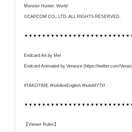
Monster Hunter: World
©CAPCOM CO., LTD. ALL RIGHTS RESERVED.
▼▼▼▼▼▼▼▼▼▼▼▼▼▼▼▼▼▼▼▼▼▼▼▼
Endcard Art by Me!
Endcard Animated by Veranze (https://twitter.com/Veran
#TAKOTIME #hololiveEnglish #holoMYTH
▼▼▼▼▼▼▼▼▼▼▼▼▼▼▼▼▼▼▼▼▼▼▼▼
【Viewer Rules】