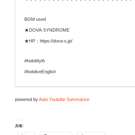
BGM used
★DOVA-SYNDROME
★HP：https://dova-s.jp/
#holoMyth
#hololiveEnglish
powered by
Auto Youtube Summarize
共有: