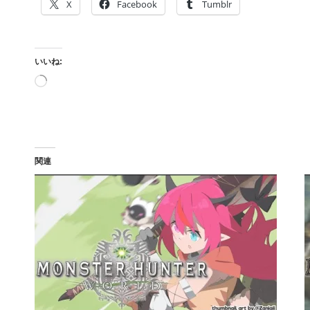
X
Facebook
Tumblr
いいね:
読
み
込
み
中…
関連