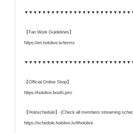
▼▼▼▼▼▼▼▼▼▼▼▼▼▼▼▼▼▼▼▼▼▼▼▼
【Fan Work Guidelines】
https://en.hololive.tv/terms
▼▼▼▼▼▼▼▼▼▼▼▼▼▼▼▼▼▼▼▼▼▼▼▼
【Official Online Shop】
https://hololive.booth.pm/
【Holoschedule】 (Check all members streaming sched
https://schedule.hololive.tv/#hololive