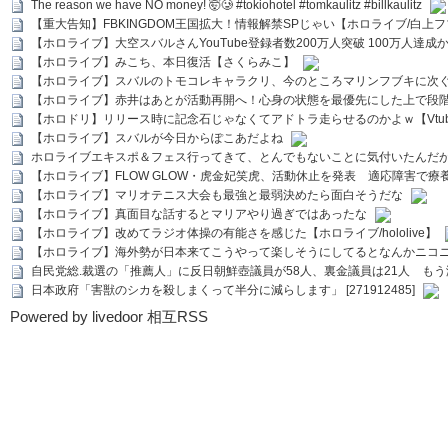
The reason we have NO money! 🤯🥲 #tokiohotel #tomkaulitz #billkaulitz
【重大告知】FBKINGDOM王国拡大！情報解禁SPじゃい【ホロライブ/白上
【ホロライブ】大空スバルさんYouTube登録者数200万人突破 100万人達成
【ホロライブ】みこち、本日復活【さくらみこ】
【ホロライブ】スバルのトモコレキャラクリ、今のところマリンフブキに次ぐ
【ホロライブ】赤井はあとが活動再開へ！心身の状態を最優先にした上で段
【ホロドリ】リリース時に記念石じゃなくてアドトラ走らせるのかよｗ【Vtub
【ホロライブ】スバルが今日からぽこあだよね
ホロライブエキスポ＆フェス行ってきて、とんでもないことに気付いたんだ
【ホロライブ】FLOW GLOW・虎金妃笑虎、活動休止を発表 適応障害で療
【ホロライブ】マリオテニス大会も最強と最弱決めたら面白そうだな
【ホロライブ】真面目な話するとマリアやり過ぎではあったな
【ホロライブ】改めてラジオ体操の有能さを感じた【ホロライブ/hololive】
【ホロライブ】海外勢が日本来てこうやって楽しそうにしてるとなんかニコ
自民党総.裁選の「推薦人」に反日朝鮮壺議員が58人、裏金議員は21人 もう滅茶苦茶
日本政府「害獣のシカを殺しまくって半分に減らします」 [271912485]
Powered by livedoor 相互RSS