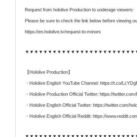
Request from hololive Production to underage viewers:
Please be sure to check the link below before viewing ou
https://en.hololive.tv/request-to-minors
▼▼▼▼▼▼▼▼▼▼▼▼▼▼▼▼▼▼▼▼▼▼▼▼
【Hololive Production】
・Hololive English YouTube Channel: https://t.co/Lc
・Hololive Production Official Twitter: https://twitter.com/
・Hololive English Official Twitter: https://twitter.com/ho
・Hololive English Official Reddit: https://www.reddit.com
▼▼▼▼▼▼▼▼▼▼▼▼▼▼▼▼▼▼▼▼▼▼▼▼