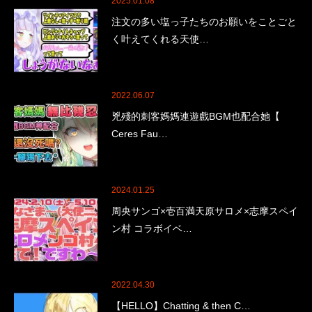
2025.01.08
注文の多い塩っ子たちのお願いをことごと
く叶えてくれる天使…
2022.06.07
兇殘的刺客媽媽連遊戲BGM也配合她【
Ceres Fau…
2024.01.25
周央サンゴ×壱百満天原サロメ×志摩スペイ
ン村 コラボイベ…
2022.04.30
【HELLO】Chatting & then C…