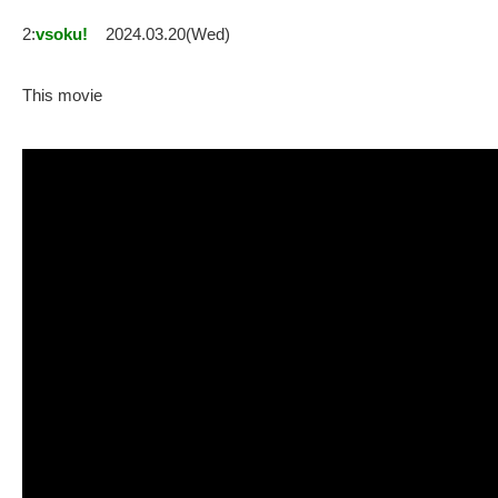
2:
vsoku!
2024.03.20(Wed)
This movie