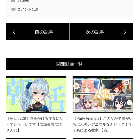
VTuber
コメント:
19
関連動画一覧
【朝活#228】時をかける少女にな
【Party Animals】このなかで誰がい
ってたらしいです【雪城眞尋/にじ
ちばん強いアニマルなんだ！？！？
さんじ】
＃あにまる教室 【猫…