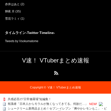
赤井はあと
(2)
輝夜 月
(35)
雪花ラミィ
(1)
タイムライン-Twitter Timeline-
Tweets by Vsokumatome
V速！ VTuberまとめ速報
RSS
Copyright ©
V速！ VTuberまとめ速報
共感必至の“日常修羅場”短編集！
有識者「日本人からモラルが無くなってきてる。何故だ…」
NEW!
シュークリーム新商品まとめ！セブン-イレブン「爽やかレモンもこ」・ビ