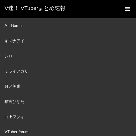
V速！ VTuberまとめ速報
新着動画一覧
VTuber
Kyoufuu All Back / 強風オ
A.I.Games
ホーム
ールバック【IRyS Cover】【歌ってみた】
キズナアイ
VTuber
2024
MAR
20
シロ
ミライアカリ
月ノ美兎
猫宮ひなた
白上フブキ
VTuber forum