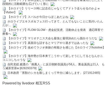
【ホロライブ】赤井はあとが活動再開へ！心身の状態を最優先にした上で
段階的に活動範囲を広げていく形に
【ホロドリ】リリース時に記念石じゃなくてアドトラ走らせるのかよｗ
【Vtuber】
【ホロライブ】スバルが今日からぽこあだよね
ホロライブエキスポ＆フェス行ってきて、とんでもないことに気付いたん
だが…
【ホロライブ】FLOW GLOW・虎金妃笑虎、活動休止を発表 適応障害で
療養へ
【ホロライブ】マリオテニス大会も最強と最弱決めたら面白そうだな
【ホロライブ】真面目な話するとマリアやり過ぎではあったな
【ホロライブ】改めてラジオ体操の有能さを感じた【ホロライブ/hololive】
【ホロライブ】海外勢が日本来てこうやって楽しそうにしてるとなんかニ
コニコしちゃうな
自民党総.裁選の「推薦人」に反日朝鮮壺議員が58人、裏金議員は21人 も
う滅茶苦茶w [828293379]
日本政府「害獣のシカを殺しまくって半分に減らします」 [271912485]
Powered by livedoor 相互RSS