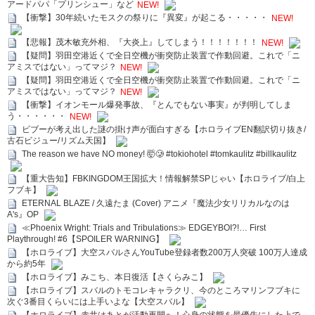
アードパパ「プリンシュー」など
NEW!
【衝撃】30年続いたモスクの祭りに『異変』が起こる・・・・・
NEW!
【悲報】茂木敏充外相、『大炎上』してしまう！！！！！！！
NEW!
【疑問】羽田空港近くで全日空機が衝突防止装置で作動回避。これで「ニ
アミスではない」ってマジ？
NEW!
【疑問】羽田空港近くで全日空機が衝突防止装置で作動回避。これで「ニ
アミスではない」ってマジ？
NEW!
【衝撃】イオンモール爆発事故、『とんでもない事実』が判明してしま
う・・・・・・
NEW!
ビブーが考え出した謎の掛け声が面白すぎる【ホロライブEN翻訳切り抜き/
古石ビジュー/リズム天国】
The reason we have NO money! 🤯🥲 #tokiohotel #tomkaulitz #billkaulitz
【重大告知】FBKINGDOM王国拡大！情報解禁SPじゃい【ホロライブ/白上
フブキ】
ETERNAL BLAZE / 久遠たま (Cover) アニメ『魔法少女リリカルなのは
A's』OP
≪Phoenix Wright: Trials and Tribulations≫ EDGEYBOI?!… First
Playthrough! #6【SPOILER WARNING】
【ホロライブ】大空スバルさんYouTube登録者数200万人突破 100万人達成
から約5年
【ホロライブ】みこち、本日復活【さくらみこ】
【ホロライブ】スバルのトモコレキャラクリ、今のところマリンフブキに
次ぐ3番目くらいには上手いよな【大空スバル】