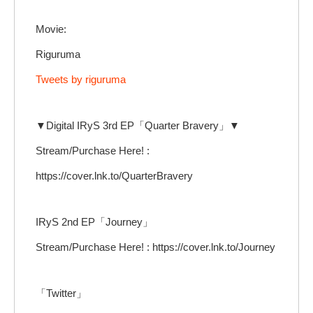
Movie:
Riguruma
Tweets by riguruma
▼Digital IRyS 3rd EP「Quarter Bravery」▼
Stream/Purchase Here! :
https://cover.lnk.to/QuarterBravery
IRyS 2nd EP「Journey」
Stream/Purchase Here! : https://cover.lnk.to/Journey
「Twitter」