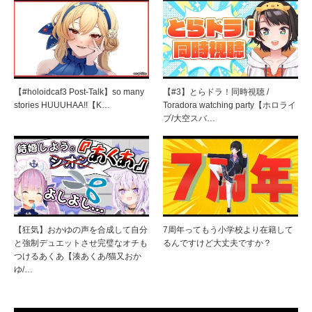
【#holoidcaf3 Post-Talk】so many
【#3】とらドラ！同時視聴 /
stories HUUUHAA!!【K…
Toradora watching party【ホロライ
ブ/大空スバ…
【狂気】おかゆの声を合成して自分
7周年ってもう小学校より在籍して
と強制デュエットさせ完璧なオチも
るんですけど大丈夫ですか？
つけるあくあ【湊あくあ/猫又おか
ゆ/…