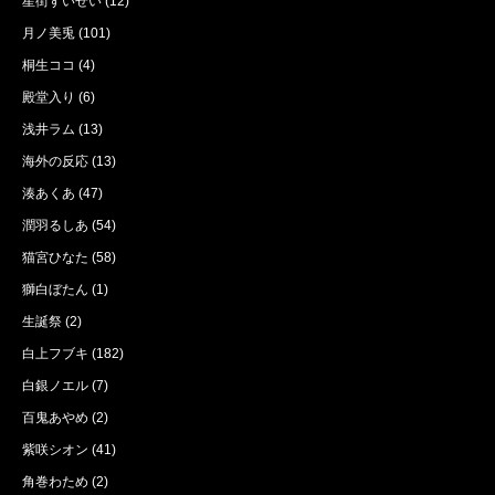
星街すいせい
(12)
月ノ美兎
(101)
桐生ココ
(4)
殿堂入り
(6)
浅井ラム
(13)
海外の反応
(13)
湊あくあ
(47)
潤羽るしあ
(54)
猫宮ひなた
(58)
獅白ぼたん
(1)
生誕祭
(2)
白上フブキ
(182)
白銀ノエル
(7)
百鬼あやめ
(2)
紫咲シオン
(41)
角巻わため
(2)