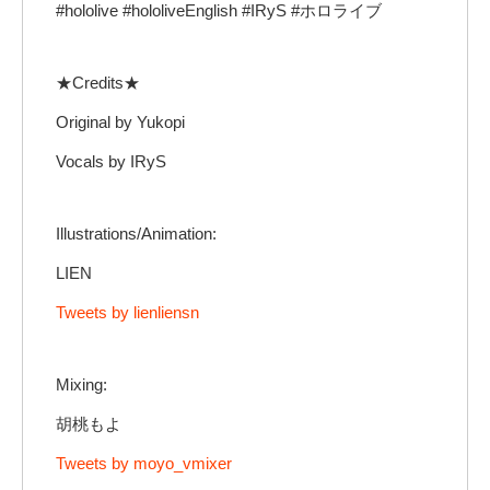
#hololive #hololiveEnglish #IRyS #ホロライブ
★Credits★
Original by Yukopi
Vocals by IRyS
Illustrations/Animation:
LIEN
Tweets by lienliensn
Mixing:
胡桃もよ
Tweets by moyo_vmixer