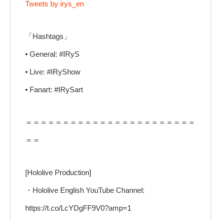
Tweets by irys_en
「Hashtags」
• General: #IRyS
• Live: #IRyShow
• Fanart: #IRySart
＝＝＝＝＝＝＝＝＝＝＝＝＝＝＝＝＝＝＝＝＝＝＝
＝＝
[Hololive Production]
・Hololive English YouTube Channel:
https://t.co/LcYDgFF9V0?amp=1