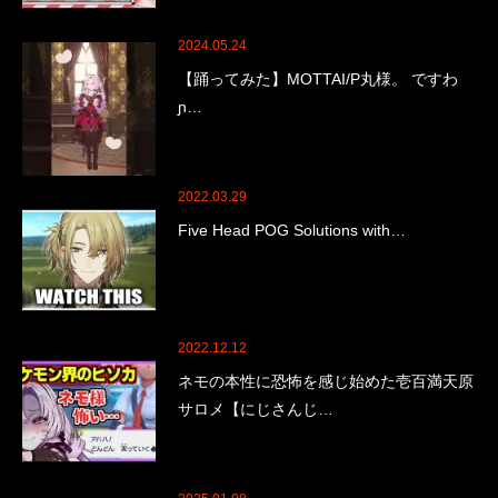
2024.05.24
【踊ってみた】MOTTAI/P丸様。 ですわ
ɲ…
2022.03.29
Five Head POG Solutions with…
2022.12.12
ネモの本性に恐怖を感じ始めた壱百満天原
サロメ【にじさんじ…