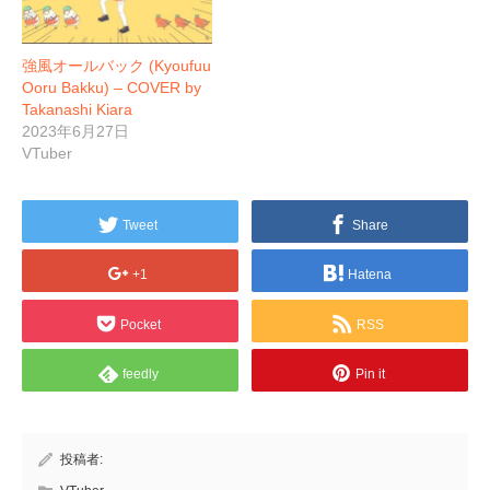
強風オールバック (Kyoufuu
Ooru Bakku) – COVER by
Takanashi Kiara
2023年6月27日
VTuber
Tweet
Share
+1
Hatena
Pocket
RSS
feedly
Pin it
投稿者: