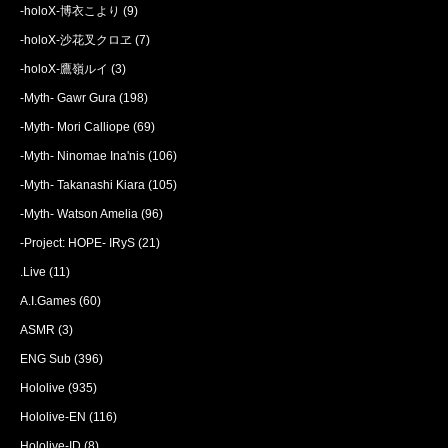
-holoX-博衣こより
(9)
-holoX-沙花叉クロヱ
(7)
-holoX-鷹嶺ルイ
(3)
-Myth- Gawr Gura
(198)
-Myth- Mori Calliope
(69)
-Myth- Ninomae Ina'nis
(106)
-Myth- Takanashi Kiara
(105)
-Myth- Watson Amelia
(96)
-Project: HOPE- IRyS
(21)
.Live
(11)
A.I.Games
(60)
ASMR
(3)
ENG Sub
(396)
Hololive
(935)
Hololive-EN
(116)
Hololive-ID
(8)