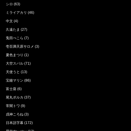
シロ
(63)
ミライアカリ
(46)
中文
(4)
久遠たま
(27)
兎田ぺこら
(7)
壱百満天原サロメ
(3)
夏色まつり
(1)
大空スバル
(71)
天使うと
(13)
宝鐘マリン
(86)
富士葵
(6)
尾丸ポルカ
(37)
常闇トワ
(9)
戌神ころね
(3)
日本語字幕
(172)