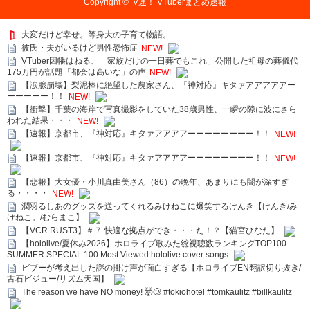
Copyright ©
V速！ VTuberまとめ速報
大変だけど幸せ。等身大の子育て物語。
彼氏・夫がいるけど男性恐怖症
NEW!
VTuber因幡はねる、「家族だけの一日葬でもこれ」公開した祖母の葬儀代
175万円が話題「都会は高いな」の声
NEW!
【涙腺崩壊】梨泥棒に絶望した農家さん、『神対応』キタァアアアアアー
ーーーーー！！
NEW!
【衝撃】千葉の海岸で写真撮影をしていた38歳男性、一瞬の隙に波にさら
われた結果・・・
NEW!
【速報】京都市、『神対応』キタァアアアアーーーーーーーー！！
NEW!
【速報】京都市、『神対応』キタァアアアアーーーーーーーー！！
NEW!
【悲報】大女優・小川真由美さん（86）の晩年、あまりにも闇が深すぎ
る・・・・
NEW!
潤羽るしあのグッズを送ってくれるみけねこに爆笑するけんき【けんき/み
けねこ。/むらまこ】
【VCR RUST3】＃７ 快適な拠点ができ・・・た！？【猫宮ひなた】
【hololive/夏休み2026】ホロライブ歌みた総視聴数ランキングTOP100
SUMMER SPECIAL 100 Most Viewed hololive cover songs
ビブーが考え出した謎の掛け声が面白すぎる【ホロライブEN翻訳切り抜き/
古石ビジュー/リズム天国】
The reason we have NO money! 🤯🥲 #tokiohotel #tomkaulitz #billkaulitz