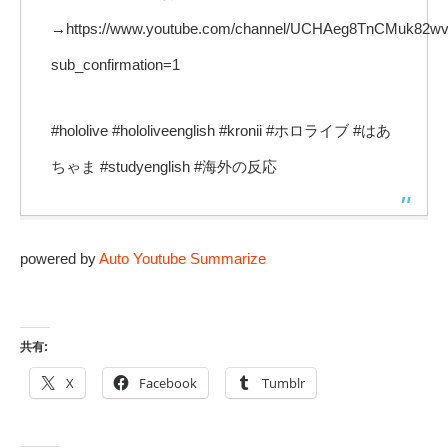
→https://www.youtube.com/channel/UCHAeg8TnCMuk82
sub_confirmation=1
#hololive #hololiveenglish #kronii #ホロライブ #はあ
ちゃま #studyenglish #海外の反応
powered by
Auto Youtube Summarize
共有:
X
Facebook
Tumblr