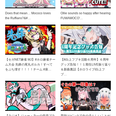
Does that mean… Mococo loves
Ollie sounds so happy after hearing
the Ruffians?&#…
FUWAMOCO'…
【セガNET麻雀 MJ】#ホロ麻雀チー
【#白上フブキ活動６周年】６周年
ム大会 先鋒の尾丸ポルカ！すべて
グッズ告知！！１期生LIVE振り返り
をぶち壊す！！！！チーム #座…
＆新曲裏話【ホロライブ/白上フ
ブ…
【ラジオ】ジョー・力一の空昼ブラ
普段はピンクで女の子らしいことが