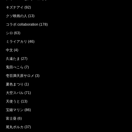
キズナアイ
(92)
クソ映画の人
(13)
コラボ collaboration
(178)
シロ
(63)
ミライアカリ
(46)
中文
(4)
久遠たま
(27)
兎田ぺこら
(7)
壱百満天原サロメ
(3)
夏色まつり
(1)
大空スバル
(71)
天使うと
(13)
宝鐘マリン
(86)
富士葵
(6)
尾丸ポルカ
(37)