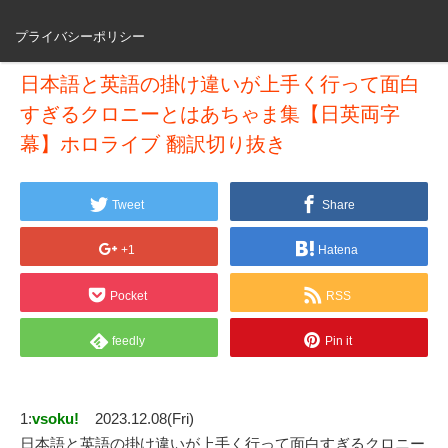
プライバシーポリシー
日本語と英語の掛け違いが上手く行って面白
すぎるクロニーとはあちゃま集【日英両字
幕】ホロライブ 翻訳切り抜き
Tweet
Share
+1
Hatena
Pocket
RSS
feedly
Pin it
1:
vsoku!
2023.12.08(Fri)
日本語と英語の掛け違いが上手く行って面白すぎるクロニー