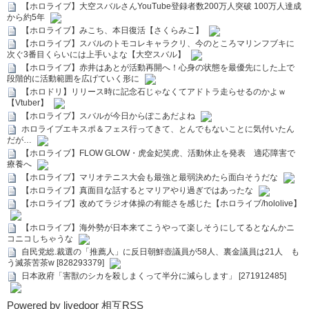
【ホロライブ】大空スバルさんYouTube登録者数200万人突破 100万人達成
から約5年
【ホロライブ】みこち、本日復活【さくらみこ】
【ホロライブ】スバルのトモコレキャラクリ、今のところマリンフブキに
次ぐ3番目くらいには上手いよな【大空スバル】
【ホロライブ】赤井はあとが活動再開へ！心身の状態を最優先にした上で
段階的に活動範囲を広げていく形に
【ホロドリ】リリース時に記念石じゃなくてアドトラ走らせるのかよｗ
【Vtuber】
【ホロライブ】スバルが今日からぽこあだよね
ホロライブエキスポ＆フェス行ってきて、とんでもないことに気付いたん
だが…
【ホロライブ】FLOW GLOW・虎金妃笑虎、活動休止を発表 適応障害で
療養へ
【ホロライブ】マリオテニス大会も最強と最弱決めたら面白そうだな
【ホロライブ】真面目な話するとマリアやり過ぎではあったな
【ホロライブ】改めてラジオ体操の有能さを感じた【ホロライブ/hololive】
【ホロライブ】海外勢が日本来てこうやって楽しそうにしてるとなんかニ
コニコしちゃうな
自民党総.裁選の「推薦人」に反日朝鮮壺議員が58人、裏金議員は21人 も
う滅茶苦茶w [828293379]
日本政府「害獣のシカを殺しまくって半分に減らします」 [271912485]
Powered by livedoor 相互RSS