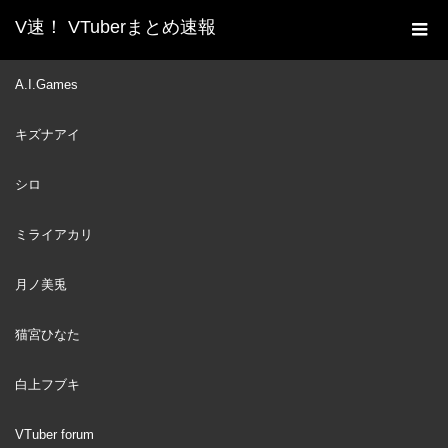
V速！ VTuberまとめ速報
新着動画一覧
VTuber
日本語と英語の掛け違いが
A.I.Games
ホーム
上手く行って面白すぎるクロニーとはあちゃま集【日英両字幕】
キズナアイ
ホロライブ 翻訳切り抜き
VTuber
2023
シロ
DEC
08
ミライアカリ
月ノ美兎
猫宮ひなた
白上フブキ
VTuber forum