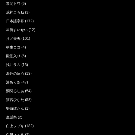
常闇トワ
(9)
戌神ころね
(3)
日本語字幕
(172)
星街すいせい
(12)
月ノ美兎
(101)
桐生ココ
(4)
殿堂入り
(6)
浅井ラム
(13)
海外の反応
(13)
湊あくあ
(47)
潤羽るしあ
(54)
猫宮ひなた
(58)
獅白ぼたん
(1)
生誕祭
(2)
白上フブキ
(182)
白銀ノエル
(7)