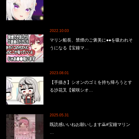
2022.10.03
マリン船長、禁煙のご褒美に●●を吸われそ
うになる【宝鐘マ…
2023.08.01
【手描き】シオンのゴミを持ち帰ろうとす
る沙花叉【紫咲シオ…
2025.05.31
既読感いいねお願いします🙇#宝鐘マリン
…