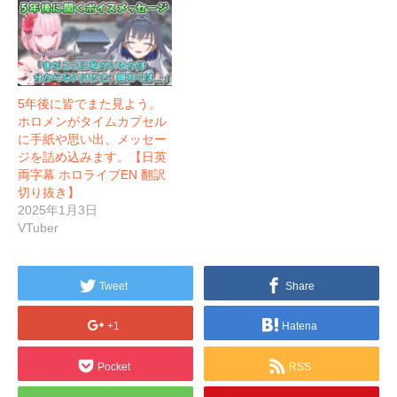
5年後に皆でまた見よう。
ホロメンがタイムカプセル
に手紙や思い出、メッセー
ジを詰め込みます。【日英
両字幕 ホロライブEN 翻訳
切り抜き】
2025年1月3日
VTuber
Tweet
Share
+1
Hatena
Pocket
RSS