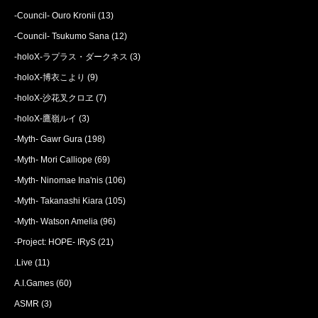
-Council- Ouro Kronii
(13)
-Council- Tsukumo Sana
(12)
-holoX-ラプラス・ダークネス
(3)
-holoX-博衣こより
(9)
-holoX-沙花叉クロヱ
(7)
-holoX-鷹嶺ルイ
(3)
-Myth- Gawr Gura
(198)
-Myth- Mori Calliope
(69)
-Myth- Ninomae Ina'nis
(106)
-Myth- Takanashi Kiara
(105)
-Myth- Watson Amelia
(96)
-Project: HOPE- IRyS
(21)
.Live
(11)
A.I.Games
(60)
ASMR
(3)