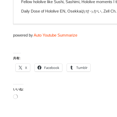
Fellow hololive like Sushi, Sashimi, Hololive moments I t
Daily Dose of Hololive EN, Osekkaiおせっかい, Zell Ch. 
powered by
Auto Youtube Summarize
共有:
X
Facebook
Tumblr
いいね:
読
み
込
み
中…