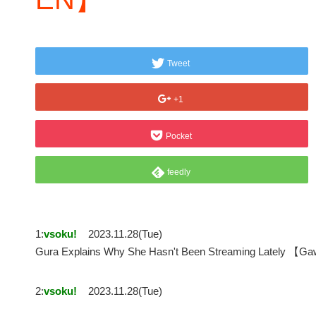
Tweet
+1
Pocket
feedly
1:
vsoku!
2023.11.28(Tue)
Gura Explains Why She Hasn't Been Streaming Lately 【
2:
vsoku!
2023.11.28(Tue)