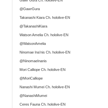
Gawr Gura Ch. hololive-EN
@GawrGura
Takanashi Kiara Ch. hololive-EN
@TakanashiKiara
Watson Amelia Ch. hololive-EN
@WatsonAmelia
Ninomae Ina’nis Ch. hololive-EN
@NinomaeInanis
Mori Calliope Ch. hololive-EN
@MoriCalliope
Nanashi Mumei Ch. hololive-EN
@NanashiMumei
Ceres Fauna Ch. hololive-EN