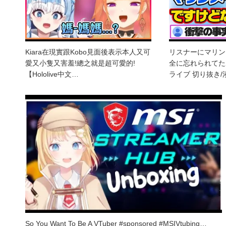
Kiara在現實跟Kobo見面後表示本人又可
リスナーにマリン
愛又小隻又害羞!總之就是超可愛的!
全に忘れられてた
【Hololive中文…
ライブ 切り抜き
So You Want To Be A VTuber #sponsored #MSIVtubing…