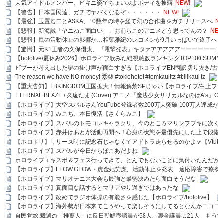
人気アイドルメンバー、ビキニ姿でちょいぷよボディを披露
NEW!
【警告】日本国民達、ガチでヤバくなるぞ・・・・・・
NEW!
【最強】玉置浩二とASKA、10数年の時を経て幻の合作曲をガチリリースへ
【悲報】新海誠「ヤニねこ面白い」←お前らこのアニメどう思ってんの？
NE
【悲報】嵐の活動休止の影響か…相葉雅紀のレコメンが9月いっぱいで終了へ
【驚愕】元K1王者の久保優太、『電撃発表』キタァアアアアアーーーーーー
【hololive/夏休み2026】ホロライブ歌みた総視聴数ランキングTOP100 SUMMER SPECI
ビブーが考え出した謎の掛け声が面白すぎる【ホロライブEN翻訳切り抜き/古
The reason we have NO money! 🤯🥲 #tokiohotel #tomkaulitz #billkaulitz
【重大告知】FBKINGDOM王国拡大！情報解禁SPじゃい【ホロライブ/白上
ETERNAL BLAZE / 久遠たま (Cover) アニメ『魔法少女リリカルなのはA's』
【ホロライブ】大空スバルさんYouTube登録者数200万人突破 100万人達成
【ホロライブ】みこち、本日復活【さくらみこ】
【ホロライブ】スバルのトモコレキャラクリ、今のところマリンフブキに次ぐ
【ホロライブ】赤井はあとが活動再開へ！心身の状態を最優先にした上で段
【ホロドリ】リリース時に記念石じゃなくてアドトラ走らせるのかよｗ【Vtub
【ホロライブ】スバルが今日からぽこあだよね
ホロライブエキスポ＆フェス行ってきて、とんでもないことに気付いたんだ
【ホロライブ】FLOW GLOW・虎金妃笑虎、活動休止を発表 適応障害で療
【ホロライブ】マリオテニス大会も最強と最弱決めたら面白そうだな
【ホロライブ】真面目な話するとマリアやり過ぎではあったな
【ホロライブ】改めてラジオ体操の有能さを感じた【ホロライブ/hololive】
【ホロライブ】海外勢が日本来てこうやって楽しそうにしてるとなんかニコ
自民党総.裁選の「推薦人」に反日朝鮮壺議員が58人、裏金議員は21人 もう滅茶苦茶