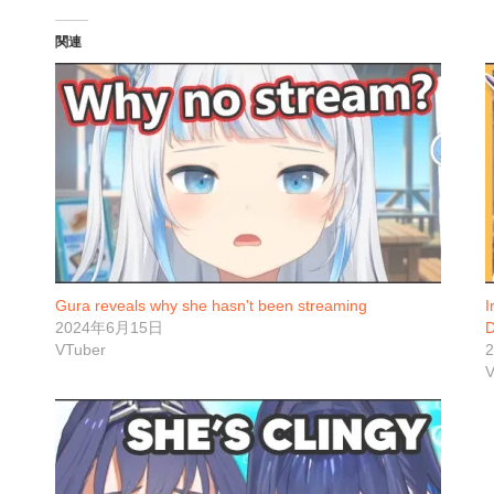
関連
Gura reveals why she hasn't been streaming
I
2024年6月15日
D
VTuber
V