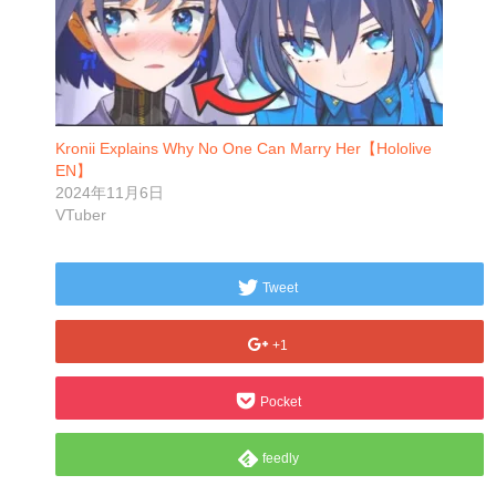
Kronii Explains Why No One Can Marry Her【Hololive
EN】
2024年11月6日
VTuber
Tweet
+1
Pocket
feedly