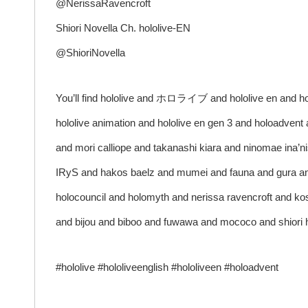
@NerissaRavencroft
Shiori Novella Ch. hololive-EN
@ShioriNovella
You’ll find hololive and ホロライブ and hololive en and holo
hololive animation and hololive en gen 3 and holoadven
and mori calliope and takanashi kiara and ninomae ina’n
IRyS and hakos baelz and mumei and fauna and gura and 
holocouncil and holomyth and nerissa ravencroft and ko
and bijou and biboo and fuwawa and mococo and shiori 
#hololive #hololiveenglish #hololiveen #holoadvent