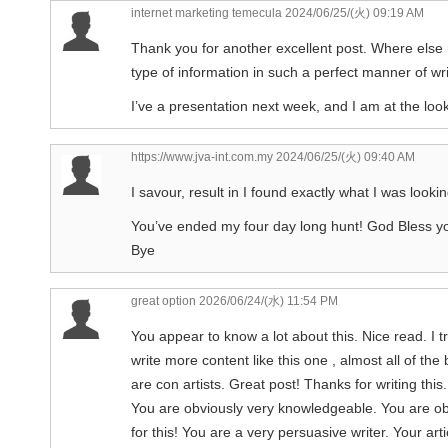
internet marketing temecula
2024/06/25/(火) 09:19 AM
Thank you for another excellent post. Where else
type of information in such a perfect manner of wr
I’ve a presentation next week, and I am at the look
https://www.jva-int.com.my
2024/06/25/(火) 09:40 AM
I savour, result in I found exactly what I was lookin
You’ve ended my four day long hunt! God Bless y
Bye
great option
2026/06/24/(水) 11:54 PM
You appear to know a lot about this. Nice read. I t
write more content like this one , almost all of th
are con artists. Great post! Thanks for writing thi
You are obviously very knowledgeable. You are o
for this! You are a very persuasive writer. Your art