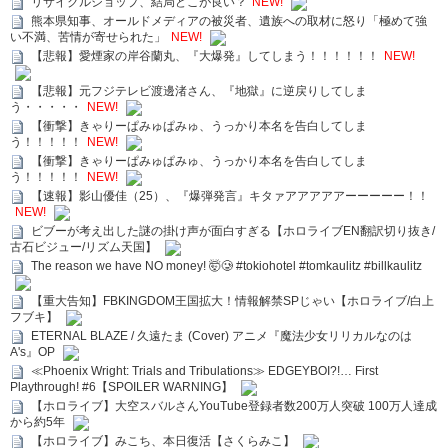
リサイクルショップ、結局どこが良い？
NEW!
熊本県知事、オールドメディアの被災者、遺族への取材に怒り「極めて強
い不満、苦情が寄せられた」
NEW!
【悲報】愛煙家の岸谷蘭丸、『大爆発』してしまう！！！！！！
NEW!
【悲報】元フジテレビ渡邊渚さん、『地獄』に逆戻りしてしま
う・・・・・
NEW!
【衝撃】きゃりーぱみゅぱみゅ、うっかり本名を告白してしま
う！！！！！
NEW!
【衝撃】きゃりーぱみゅぱみゅ、うっかり本名を告白してしま
う！！！！！
NEW!
【速報】影山優佳（25）、『爆弾発言』キタァアアアアアーーーーー！！
NEW!
ビブーが考え出した謎の掛け声が面白すぎる【ホロライブEN翻訳切り抜き/
古石ビジュー/リズム天国】
The reason we have NO money! 🤯🥲 #tokiohotel #tomkaulitz #billkaulitz
【重大告知】FBKINGDOM王国拡大！情報解禁SPじゃい【ホロライブ/白上
フブキ】
ETERNAL BLAZE / 久遠たま (Cover) アニメ『魔法少女リリカルなのは
A's』OP
≪Phoenix Wright: Trials and Tribulations≫ EDGEYBOI?!… First
Playthrough! #6【SPOILER WARNING】
【ホロライブ】大空スバルさんYouTube登録者数200万人突破 100万人達成
から約5年
【ホロライブ】みこち、本日復活【さくらみこ】