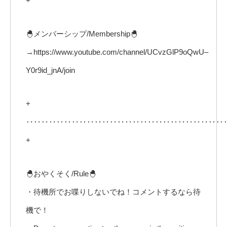
+
🐣メンバーシップ/Membership🐣
→https://www.youtube.com/channel/UCvzGlP9oQwU–
Y0r9id_jnA/join
+
‥‥‥‥‥‥‥‥‥‥‥‥‥‥‥‥‥‥‥‥‥‥‥‥‥‥
+
🐣おやくそく/Rule🐣
・待機所でお喋りしないでね！コメントするなら待
機で！