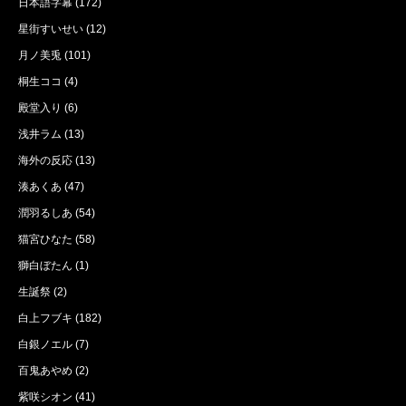
日本語字幕
(172)
星街すいせい
(12)
月ノ美兎
(101)
桐生ココ
(4)
殿堂入り
(6)
浅井ラム
(13)
海外の反応
(13)
湊あくあ
(47)
潤羽るしあ
(54)
猫宮ひなた
(58)
獅白ぼたん
(1)
生誕祭
(2)
白上フブキ
(182)
白銀ノエル
(7)
百鬼あやめ
(2)
紫咲シオン
(41)