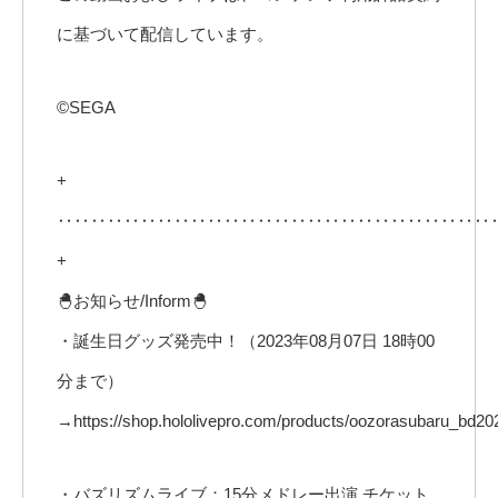
に基づいて配信しています。
©SEGA
+
‥‥‥‥‥‥‥‥‥‥‥‥‥‥‥‥‥‥‥‥‥‥‥‥‥‥
+
🐣お知らせ/Inform🐣
・誕生日グッズ発売中！（2023年08月07日 18時00
分まで）
→https://shop.hololivepro.com/products/oozorasubaru_bd20
・バズリズムライブ：15分メドレー出演 チケット