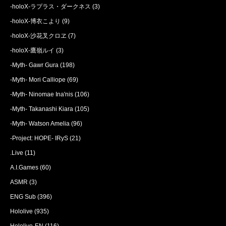
-holoX-ラプラス・ダークネス
(3)
-holoX-博衣こより
(9)
-holoX-沙花叉クロヱ
(7)
-holoX-鷹嶺ルイ
(3)
-Myth- Gawr Gura
(198)
-Myth- Mori Calliope
(69)
-Myth- Ninomae Ina'nis
(106)
-Myth- Takanashi Kiara
(105)
-Myth- Watson Amelia
(96)
-Project: HOPE- IRyS
(21)
.Live
(11)
A.I.Games
(60)
ASMR
(3)
ENG Sub
(396)
Hololive
(935)
Hololive-EN
(116)