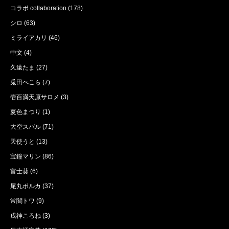
コラボ collaboration
(178)
シロ
(63)
ミライアカリ
(46)
中文
(4)
久遠たま
(27)
兎田ぺこら
(7)
壱百満天原サロメ
(3)
夏色まつり
(1)
大空スバル
(71)
天使うと
(13)
宝鐘マリン
(86)
富士葵
(6)
尾丸ポルカ
(37)
常闇トワ
(9)
戌神ころね
(3)