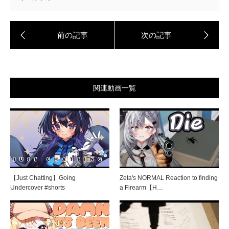
関連動画一覧
【Just Chatting】Going
Zeta's NORMAL Reaction to finding
Undercover #shorts
a Firearm【H…