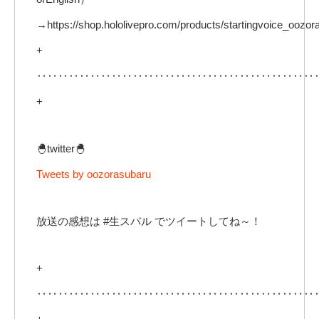
→https://shop.hololivepro.com/products/startingvoice_oozor
+
‥‥‥‥‥‥‥‥‥‥‥‥‥‥‥‥‥‥‥‥‥‥‥‥‥‥
+
🐣twitter🐣
Tweets by oozorasubaru
放送の感想は #生スバル でツイートしてね～！
+
‥‥‥‥‥‥‥‥‥‥‥‥‥‥‥‥‥‥‥‥‥‥‥‥‥‥