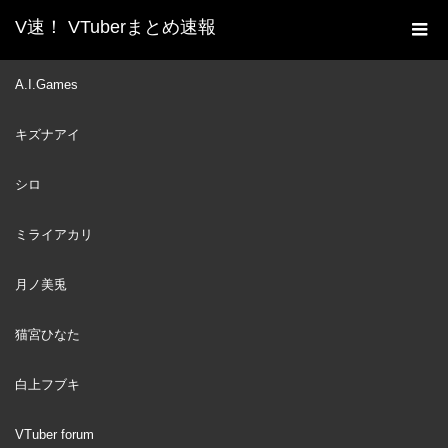
V速！ VTuberまとめ速報
新着動画一覧
VTuber
【＃3】龍が如く４するし
A.I.Games
ホーム
ゅばあああああああああああああああ！！！！！！ / YAKUZA
キズナアイ
4【※ネタバレあり】
VTuber
2023
シロ
NOV
20
ミライアカリ
月ノ美兎
猫宮ひなた
白上フブキ
VTuber forum