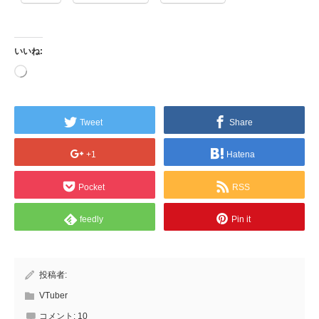
いいね:
読
み
込
み
中…
Tweet
Share
+1
Hatena
Pocket
RSS
feedly
Pin it
投稿者:
VTuber
コメント:
10