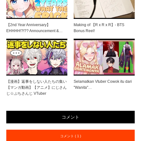
【2nd Year Anniversary】
Making of 【R x R x R】- BTS
EHHHH!?!?? Announcement &…
Bonus Reel!
【漫画】返事をしない人たちの集い
Selamatkan Vtuber Cowok itu dari
【マンガ動画】【アニメ】にじさん
"Wanita"…
じ☆ぷちさんじ VTuber
コメント
コメント ( 1 )