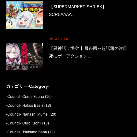
【SUPERMARKET SHRIEK】
SCREAAAA…
2024.09.14
【黒神話：悟空 】最終回～超話題の注目
死にゲーアクション…
カテゴリー-Category-
-Council- Ceres Fauna
(16)
-Council- Hakos Baelz
(18)
-Council- Nanashi Mumei
(20)
-Council- Ouro Kronii
(13)
-Council- Tsukumo Sana
(12)