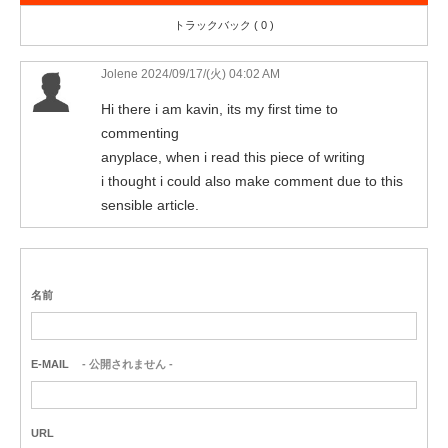
トラックバック ( 0 )
Jolene
2024/09/17/(火) 04:02 AM
Hi there i am kavin, its my first time to
commenting
anyplace, when i read this piece of writing
i thought i could also make comment due to this
sensible article.
名前
E-MAIL
- 公開されません -
URL