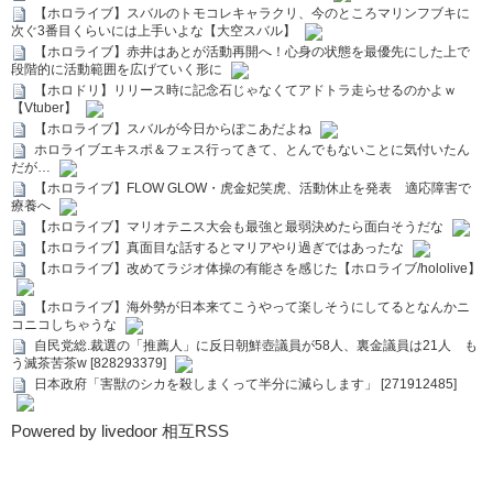
【ホロライブ】スバルのトモコレキャラクリ、今のところマリンフブキに
次ぐ3番目くらいには上手いよな【大空スバル】
【ホロライブ】赤井はあとが活動再開へ！心身の状態を最優先にした上で
段階的に活動範囲を広げていく形に
【ホロドリ】リリース時に記念石じゃなくてアドトラ走らせるのかよｗ
【Vtuber】
【ホロライブ】スバルが今日からぽこあだよね
ホロライブエキスポ＆フェス行ってきて、とんでもないことに気付いたん
だが…
【ホロライブ】FLOW GLOW・虎金妃笑虎、活動休止を発表 適応障害で
療養へ
【ホロライブ】マリオテニス大会も最強と最弱決めたら面白そうだな
【ホロライブ】真面目な話するとマリアやり過ぎではあったな
【ホロライブ】改めてラジオ体操の有能さを感じた【ホロライブ/hololive】
【ホロライブ】海外勢が日本来てこうやって楽しそうにしてるとなんかニ
コニコしちゃうな
自民党総.裁選の「推薦人」に反日朝鮮壺議員が58人、裏金議員は21人 も
う滅茶苦茶w [828293379]
日本政府「害獣のシカを殺しまくって半分に減らします」 [271912485]
Powered by livedoor 相互RSS