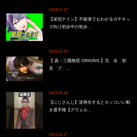
2024.07.17
【栄冠ナイン】不破湊でもわかるガチキッ
ズ向け初歩中の初歩…
2025.01.24
【 真・三國無双 ORIGINS 】完 全 初
見 プ …
2024.05.08
【にじさんじ】逆再生するとカッコいい動
き選手権【グウェル…
2021.01.17