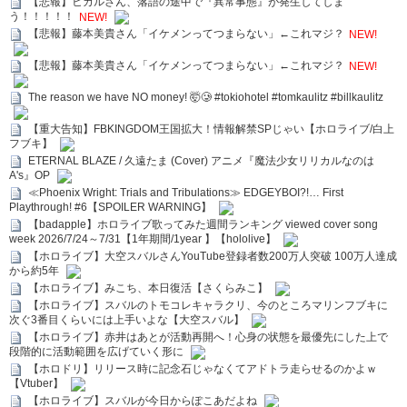
【悲報】ヒカルさん、落語の途中で『異常事態』が発生してしま
う！！！！！
NEW!
【悲報】藤本美貴さん「イケメンってつまらない」←これマジ？
NEW!
【悲報】藤本美貴さん「イケメンってつまらない」←これマジ？
NEW!
The reason we have NO money! 🤯🥲 #tokiohotel #tomkaulitz #billkaulitz
【重大告知】FBKINGDOM王国拡大！情報解禁SPじゃい【ホロライブ/白上
フブキ】
ETERNAL BLAZE / 久遠たま (Cover) アニメ『魔法少女リリカルなのは
A's』OP
≪Phoenix Wright: Trials and Tribulations≫ EDGEYBOI?!… First
Playthrough! #6【SPOILER WARNING】
【badapple】ホロライブ歌ってみた週間ランキング viewed cover song
week 2026/7/24～7/31【1年期間/1year 】【hololive】
【ホロライブ】大空スバルさんYouTube登録者数200万人突破 100万人達成
から約5年
【ホロライブ】みこち、本日復活【さくらみこ】
【ホロライブ】スバルのトモコレキャラクリ、今のところマリンフブキに
次ぐ3番目くらいには上手いよな【大空スバル】
【ホロライブ】赤井はあとが活動再開へ！心身の状態を最優先にした上で
段階的に活動範囲を広げていく形に
【ホロドリ】リリース時に記念石じゃなくてアドトラ走らせるのかよｗ
【Vtuber】
【ホロライブ】スバルが今日からぽこあだよね