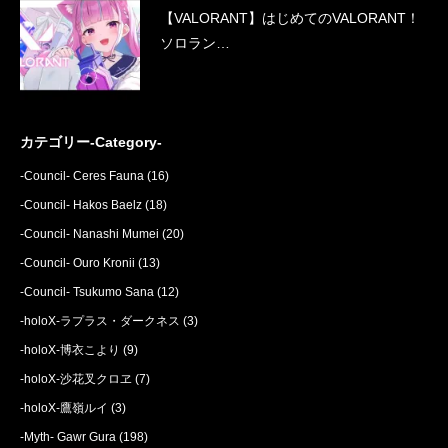
【VALORANT】はじめてのVALORANT！
ソロラン…
カテゴリー-Category-
-Council- Ceres Fauna
(16)
-Council- Hakos Baelz
(18)
-Council- Nanashi Mumei
(20)
-Council- Ouro Kronii
(13)
-Council- Tsukumo Sana
(12)
-holoX-ラプラス・ダークネス
(3)
-holoX-博衣こより
(9)
-holoX-沙花叉クロヱ
(7)
-holoX-鷹嶺ルイ
(3)
-Myth- Gawr Gura
(198)