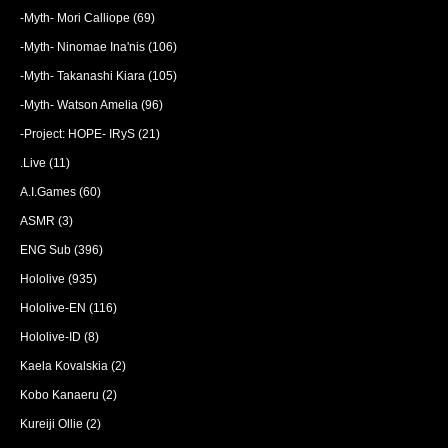
-Myth- Mori Calliope
(69)
-Myth- Ninomae Ina'nis
(106)
-Myth- Takanashi Kiara
(105)
-Myth- Watson Amelia
(96)
-Project: HOPE- IRyS
(21)
.Live
(11)
A.I.Games
(60)
ASMR
(3)
ENG Sub
(396)
Hololive
(935)
Hololive-EN
(116)
Hololive-ID
(8)
Kaela Kovalskia
(2)
Kobo Kanaeru
(2)
Kureiji Ollie
(2)