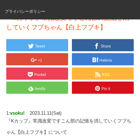
プライバシーポリシー
『Kカップ』常識改変ですこん部の記憶を消
していくフブちゃん【白上フブキ】
Tweet
Share
+1
Hatena
Pocket
RSS
feedly
Pin it
1:
vsoku!
2023.11.11(Sat)
『Kカップ』常識改変ですこん部の記憶を消していくフブち
ゃん【白上フブキ】について