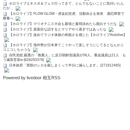
ホロライブエキスポ＆フェス行ってきて、とんでもないことに気付いたん
だが…
【ホロライブ】FLOW GLOW・虎金妃笑虎、活動休止を発表 適応障害で
療養へ
【ホロライブ】マリオテニス大会も最強と最弱決めたら面白そうだな
【ホロライブ】真面目な話するとマリアやり過ぎではあったな
【ホロライブ】改めてラジオ体操の有能さを感じた【ホロライブ/hololive】
【ホロライブ】海外勢が日本来てこうやって楽しそうにしてるとなんかニ
コニコしちゃうな
自民党総.裁選の「推薦人」に反日朝鮮壺議員が58人、裏金議員は21人 も
う滅茶苦茶w [828293379]
日本政府「害獣のシカを殺しまくって半分に減らします」 [271912485]
Powered by livedoor 相互RSS