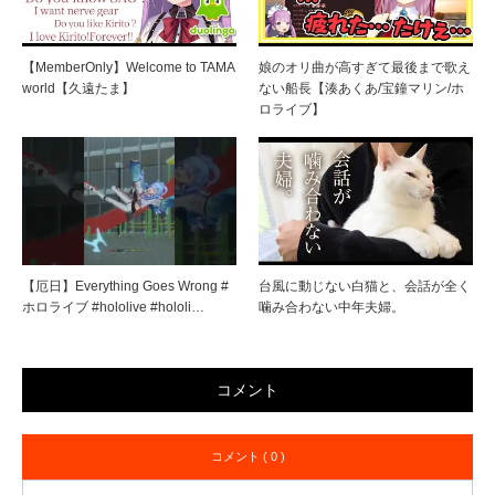
【MemberOnly】Welcome to TAMA
娘のオリ曲が高すぎて最後まで歌え
world【久遠たま】
ない船長【湊あくあ/宝鐘マリン/ホ
ロライブ】
【厄日】Everything Goes Wrong #
台風に動じない白猫と、会話が全く
ホロライブ #hololive #hololi…
噛み合わない中年夫婦。
コメント
コメント ( 0 )