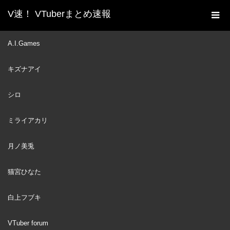
V速！ VTuberまとめ速報
新着動画一覧
VTuber
『Kカップ』常識改変です
A.I.Games
ホーム
こん部の記憶を消していくフブちゃん【白上フブキ】
キズナアイ
VTuber
2023
NOV
11
シロ
ミライアカリ
月ノ美兎
猫宮ひなた
白上フブキ
VTuber forum