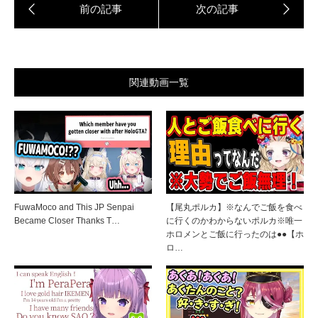
関連動画一覧
FuwaMoco and This JP Senpai
【尾丸ポルカ】※なんでご飯を食べ
Became Closer Thanks T…
に行くのかわからないポルカ※唯一
ホロメンとご飯に行ったのは●●【ホ
ロ…