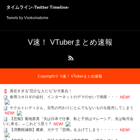
タイムライン-Twitter Timeline-
Tweets by Vsokumatome
V速！ VTuberまとめ速報
RSS
Copyright ©
V速！ VTuberまとめ速報
身近すぎる“厄介な人たち”が大集合！
食用コオロギの会社、インターネットのデマのせいで倒産・・・
NEW!
ヤクルトレディさん、豆乳の代わりにとんでもないものを販売してしまう
NEW!
【悲報】菊地亜美「夫は日本で仕事、私と子供はマレーシア、夫は毎月会
いに来る」←これどう思う？
NEW!
【消費税減税】農家、ガチで『悲鳴』を上げてしまう・・・・・
NEW!