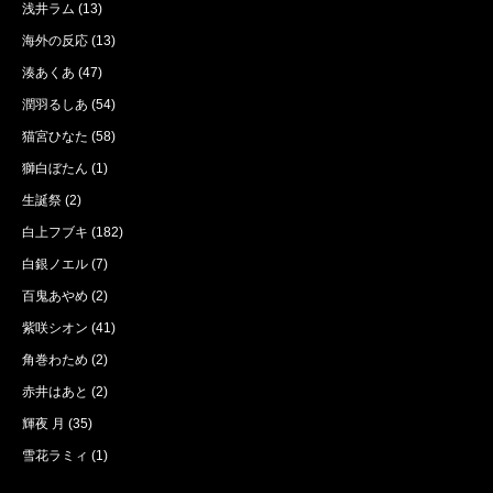
浅井ラム
(13)
海外の反応
(13)
湊あくあ
(47)
潤羽るしあ
(54)
猫宮ひなた
(58)
獅白ぼたん
(1)
生誕祭
(2)
白上フブキ
(182)
白銀ノエル
(7)
百鬼あやめ
(2)
紫咲シオン
(41)
角巻わため
(2)
赤井はあと
(2)
輝夜 月
(35)
雪花ラミィ
(1)