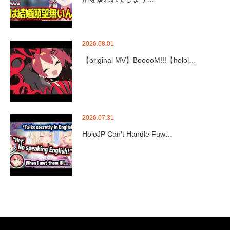
2026.08.01
【original MV】BooooM!!!【holol…
2026.07.31
HoloJP Can't Handle Fuw…