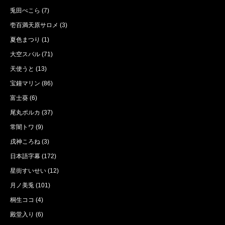
兎田ぺこら
(7)
壱百満天原サロメ
(3)
夏色まつり
(1)
大空スバル
(71)
天使うと
(13)
宝鐘マリン
(86)
富士葵
(6)
尾丸ポルカ
(37)
常闇トワ
(9)
戌神ころね
(3)
日本語字幕
(172)
星街すいせい
(12)
月ノ美兎
(101)
桐生ココ
(4)
殿堂入り
(6)