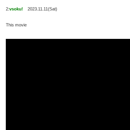
2:
vsoku!
2023.11.11(Sat)
This movie