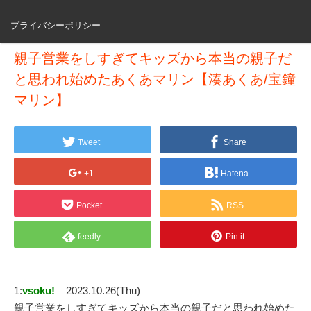
プライバシーポリシー
親子営業をしすぎてキッズから本当の親子だ
と思われ始めたあくあマリン【湊あくあ/宝鐘
マリン】
Tweet
Share
+1
Hatena
Pocket
RSS
feedly
Pin it
1:
vsoku!
2023.10.26(Thu)
親子営業をしすぎてキッズから本当の親子だと思われ始めた