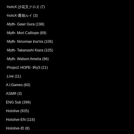
-holoX-沙花叉クロヱ
(7)
-holoX-鷹嶺ルイ
(3)
-Myth- Gawr Gura
(198)
-Myth- Mori Calliope
(69)
-Myth- Ninomae Ina'nis
(106)
-Myth- Takanashi Kiara
(105)
-Myth- Watson Amelia
(96)
-Project: HOPE- IRyS
(21)
.Live
(11)
A.I.Games
(60)
ASMR
(3)
ENG Sub
(396)
Hololive
(935)
Hololive-EN
(116)
Hololive-ID
(8)