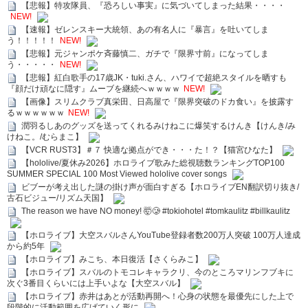
【悲報】特攻隊員、『恐ろしい事実』に気づいてしまった結果・・・・
NEW!
【速報】ゼレンスキー大統領、あの有名人に『暴言』を吐いてしま
う！！！！！
NEW!
【悲報】元ジャンポケ斉藤慎二、ガチで『限界寸前』になってしま
う・・・・・
NEW!
【悲報】紅白歌手の17歳JK・tuki.さん、ハワイで超絶スタイルを晒すも
『顔だけ頑なに隠す』ムーブを継続へｗｗｗｗ
NEW!
【画像】スリムクラブ真栄田、日高屋で『限界突破のドカ食い』を披露す
るｗｗｗｗｗｗ
NEW!
潤羽るしあのグッズを送ってくれるみけねこに爆笑するけんき【けんき/み
けねこ。/むらまこ】
【VCR RUST3】＃７ 快適な拠点ができ・・・た！？【猫宮ひなた】
【hololive/夏休み2026】ホロライブ歌みた総視聴数ランキングTOP100
SUMMER SPECIAL 100 Most Viewed hololive cover songs
ビブーが考え出した謎の掛け声が面白すぎる【ホロライブEN翻訳切り抜き/
古石ビジュー/リズム天国】
The reason we have NO money! 🤯🥲 #tokiohotel #tomkaulitz #billkaulitz
【ホロライブ】大空スバルさんYouTube登録者数200万人突破 100万人達成
から約5年
【ホロライブ】みこち、本日復活【さくらみこ】
【ホロライブ】スバルのトモコレキャラクリ、今のところマリンフブキに
次ぐ3番目くらいには上手いよな【大空スバル】
【ホロライブ】赤井はあとが活動再開へ！心身の状態を最優先にした上で
段階的に活動範囲を広げていく形に