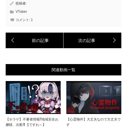
投稿者:
VTuber
コメント:
1
関連動画一覧
【ホラゲ】不審者情報⁉地域安全お
【心霊物件】大丈夫なので大丈夫で
嬢様、出動❣【ですわ～】
す