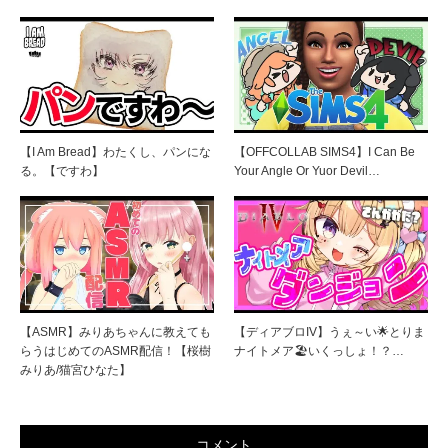
【I Am Bread】わたくし、パンにな
【OFFCOLLAB SIMS4】I Can Be
る。【ですわ】
Your Angle Or Yuor Devil…
【ASMR】みりあちゃんに教えても
【ディアブロIV】うぇ～い🌟とりま
らうはじめてのASMR配信！【桜樹
ナイトメア🏖いくっしょ！？…
みりあ/猫宮ひなた】
コメント