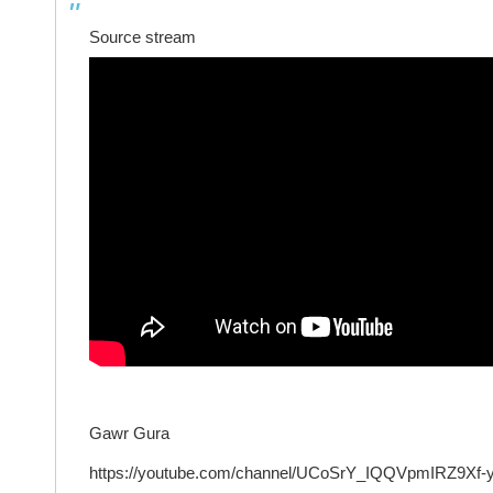
Source stream
Gawr Gura
https://youtube.com/channel/UCoSrY_IQQVpmIRZ9Xf-