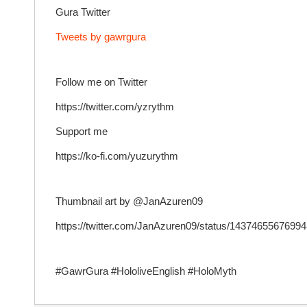
Gura Twitter
Tweets by gawrgura
Follow me on Twitter
https://twitter.com/yzrythm
Support me
https://ko-fi.com/yuzurythm
Thumbnail art by @JanAzuren09
https://twitter.com/JanAzuren09/status/14374655
#GawrGura #HololiveEnglish #HoloMyth