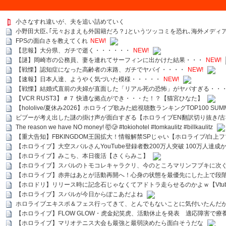
小さなすれ違いが、夫を追い詰めていく
小野田大臣､｢元々おまえも外国籍だろ？｣というツッコミを恐れ､海外メディ
FPSの面白さを教えてくれ
NEW!
【悲報】大分県、ガチで逝く・・・・・・
NEW!
【謎】岡崎市の公務員、妻を連れてサーフィンに出かけた結果・・・
NEW!
【戦慄】認知症になった高齢者の末路、ガチでヤバイ・・・・
NEW!
【速報】日本人達、ようやく気づいた模様・・・・・
NEW!
【戦慄】結婚式直前の夫婦が直面した「リアル死の恐怖」がヤバすぎる・・
【VCR RUST3】＃７ 快適な拠点ができ・・・た！？【猫宮ひなた】
【hololive/夏休み2026】ホロライブ歌みた総視聴数ランキングTOP100 SUMMER SPECI
ビブーが考え出した謎の掛け声が面白すぎる【ホロライブEN翻訳切り抜き/古
The reason we have NO money! 🤯🥲 #tokiohotel #tomkaulitz #billkaulitz
【重大告知】FBKINGDOM王国拡大！情報解禁SPじゃい【ホロライブ/白上
【ホロライブ】大空スバルさんYouTube登録者数200万人突破 100万人達成
【ホロライブ】みこち、本日復活【さくらみこ】
【ホロライブ】スバルのトモコレキャラクリ、今のところマリンフブキに次ぐ
【ホロライブ】赤井はあとが活動再開へ！心身の状態を最優先にした上で段
【ホロドリ】リリース時に記念石じゃなくてアドトラ走らせるのかよｗ【Vtub
【ホロライブ】スバルが今日からぽこあだよね
ホロライブエキスポ＆フェス行ってきて、とんでもないことに気付いたんだ
【ホロライブ】FLOW GLOW・虎金妃笑虎、活動休止を発表 適応障害で療
【ホロライブ】マリオテニス大会も最強と最弱決めたら面白そうだな