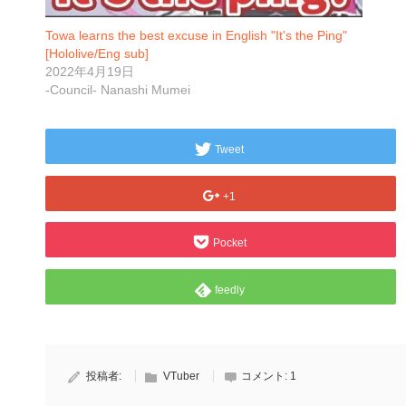
Towa learns the best excuse in English "It's the Ping"
[Hololive/Eng sub]
2022年4月19日
-Council- Nanashi Mumei
Tweet
+1
Pocket
feedly
投稿者:
VTuber
コメント:
1