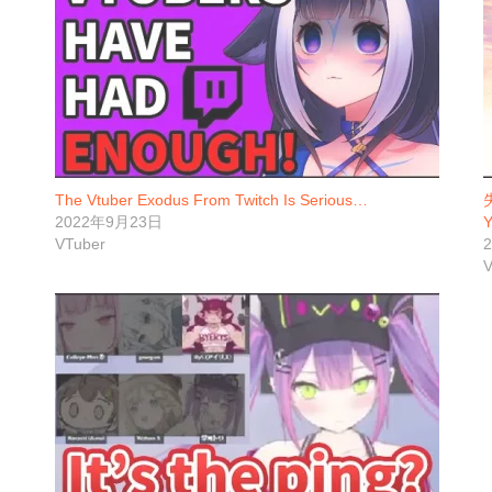
The Vtuber Exodus From Twitch Is Serious…
2022年9月23日
Y
VTuber
V