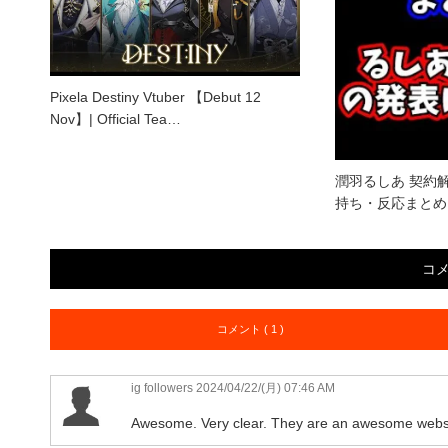
Pixela Destiny Vtuber 【Debut 12
Nov】| Official Tea…
潤羽るしあ 契約
持ち・反応まとめ
コ
コメント ( 1 )
ig followers
2024/04/22/(月) 07:46 AM
Awesome. Very clear. They are an awesome website