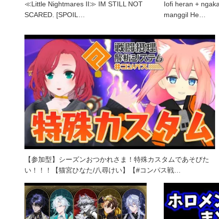
≪Little Nightmares II≫ IM STILL NOT
Iofi heran + ngakak
SCARED. [SPOIL…
manggil He…
【参加型】シーズンおつかれさま！特殊カスタムであそびた
い！！！【猫宮ひなた/八尋けい】【#コンパス戦…