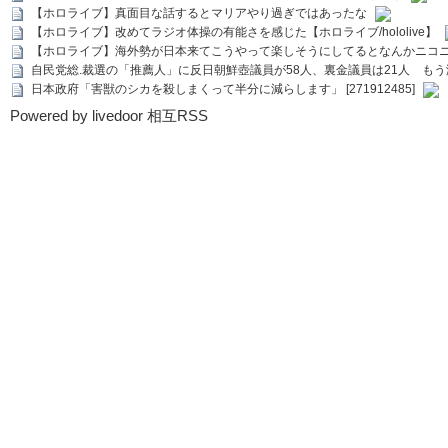
【ホロライブ】真面目な話するとマリアやり過ぎではあったな
【ホロライブ】改めてラジオ体操の有能さを感じた【ホロライブ/hololive】
【ホロライブ】海外勢が日本来てこうやって楽しそうにしてるとなんかニコ
自民党総.裁選の「推薦人」に反日朝鮮壺議員が58人、裏金議員は21人 もう滅茶苦茶
日本政府「害獣のシカを殺しまくって半分に減らします」 [271912485]
Powered by livedoor 相互RSS