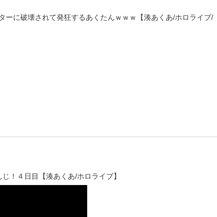
ーターに破壊されて発狂するあくたんｗｗｗ【湊あくあ/ホロライブ/
んじ！４日目【湊あくあ/ホロライブ】