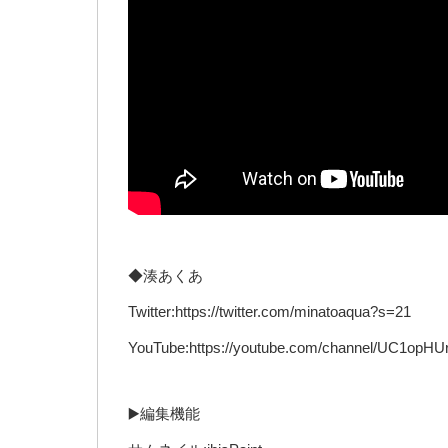
◆湊あくあ
Twitter:https://twitter.com/minatoaqua?s=21
YouTube:https://youtube.com/channel/UC1opH
▶️編集機能