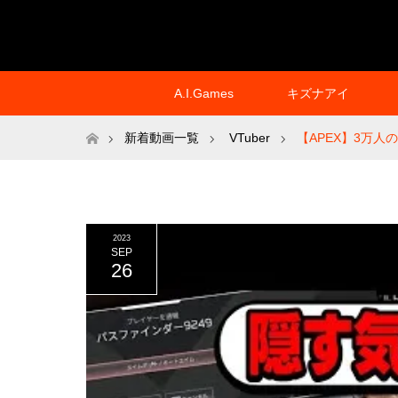
A.I.Games
キズナアイ
ホーム
新着動画一覧
VTuber
【APEX】3万
2023
SEP
26