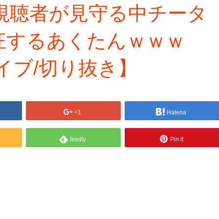
の視聴者が見守る中チータ
狂するあくたんｗｗｗ
イブ/切り抜き】
+1
Hatena
feedly
Pin it