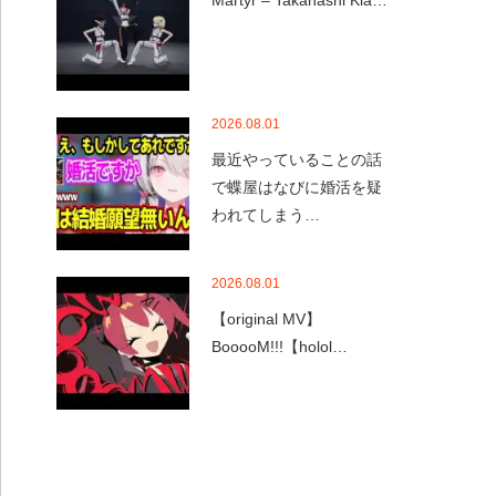
Martyr – Takanashi Kia…
2026.08.01
最近やっていることの話
で蝶屋はなびに婚活を疑
われてしまう…
2026.08.01
【original MV】
BooooM!!!【holol…