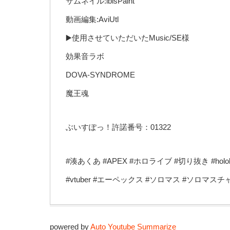
サムネイル:ibisPaint
動画編集:AviUtl
▶️使用させていただいたMusic/SE様
効果音ラボ
DOVA-SYNDROME
魔王魂
ぶいすぽっ！許諾番号：01322
#湊あくあ #APEX #ホロライブ #切り抜き #hol
#vtuber #エーペックス #ソロマス #ソロマス
powered by
Auto Youtube Summarize