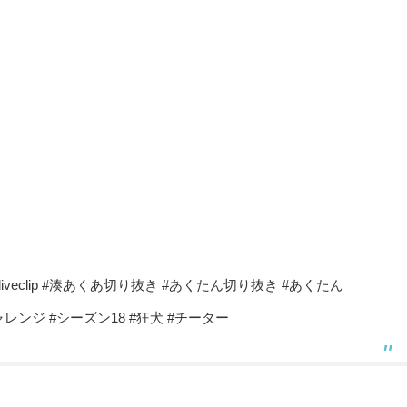
oliveclip #湊あくあ切り抜き #あくたん切り抜き #あくたん
チャレンジ #シーズン18 #狂犬 #チーター