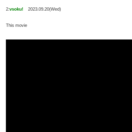
2:
vsoku!
2023.09.20(Wed)
This movie