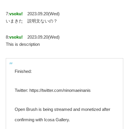
7:
vsoku!
2023.09.20(Wed)
いまきた 説明文ないの？
8:
vsoku!
2023.09.20(Wed)
This is description
Finished:
Twitter: https://twitter.com/ninomaeinanis
Open Brush is being streamed and monetized after
confirming with Icosa Gallery.