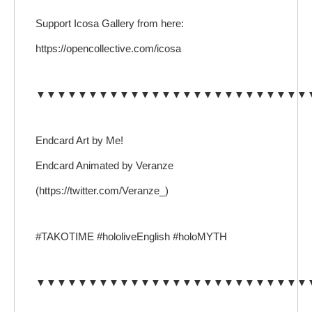
Support Icosa Gallery from here:
https://opencollective.com/icosa
▼▼▼▼▼▼▼▼▼▼▼▼▼▼▼▼▼▼▼▼▼▼▼▼▼▼
Endcard Art by Me!
Endcard Animated by Veranze
(https://twitter.com/Veranze_)
#TAKOTIME #hololiveEnglish #holoMYTH
▼▼▼▼▼▼▼▼▼▼▼▼▼▼▼▼▼▼▼▼▼▼▼▼▼▼