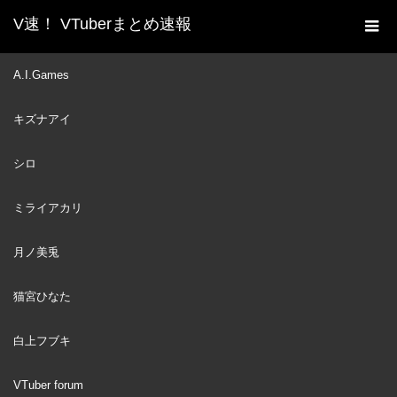
V速！ VTuberまとめ速報
新着動画一覧
VTuber
【DRAWING】
A.I.Games
ホーム
INADACEMY SPECIAL #3: THE OTHER DIMENSION
キズナアイ
VTuber
2023
SEP
21
シロ
ミライアカリ
月ノ美兎
猫宮ひなた
白上フブキ
VTuber forum