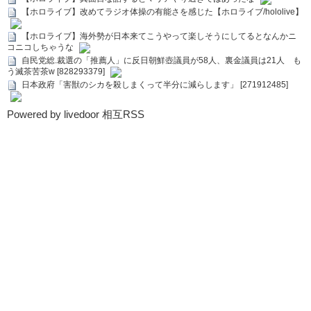
【ホロライブ】改めてラジオ体操の有能さを感じた【ホロライブ/hololive】
【ホロライブ】海外勢が日本来てこうやって楽しそうにしてるとなんかニ
コニコしちゃうな
自民党総.裁選の「推薦人」に反日朝鮮壺議員が58人、裏金議員は21人 も
う滅茶苦茶w [828293379]
日本政府「害獣のシカを殺しまくって半分に減らします」 [271912485]
Powered by livedoor 相互RSS