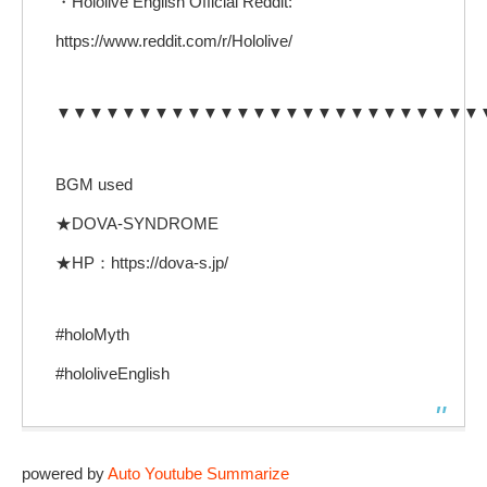
・Hololive English Official Reddit:
https://www.reddit.com/r/Hololive/
▼▼▼▼▼▼▼▼▼▼▼▼▼▼▼▼▼▼▼▼▼▼▼▼▼▼
BGM used
★DOVA-SYNDROME
★HP：https://dova-s.jp/
#holoMyth
#hololiveEnglish
powered by
Auto Youtube Summarize