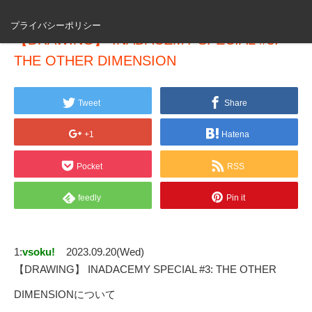
プライバシーポリシー
【DRAWING】 INADACEMY SPECIAL #3:
THE OTHER DIMENSION
Tweet
Share
+1
Hatena
Pocket
RSS
feedly
Pin it
1:
vsoku!
2023.09.20(Wed)
【DRAWING】 INADACEMY SPECIAL #3: THE OTHER
DIMENSIONについて