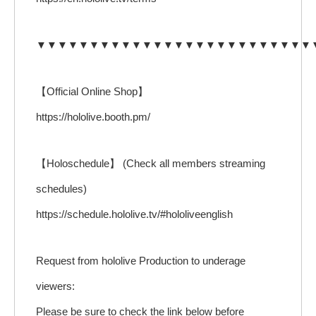
▼▼▼▼▼▼▼▼▼▼▼▼▼▼▼▼▼▼▼▼▼▼▼▼▼▼
【Official Online Shop】
https://hololive.booth.pm/
【Holoschedule】 (Check all members streaming
schedules)
https://schedule.hololive.tv/#hololiveenglish
Request from hololive Production to underage
viewers:
Please be sure to check the link below before