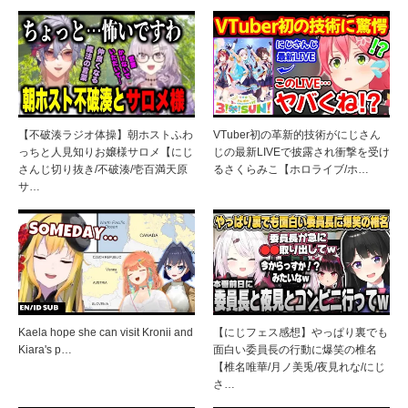
【不破湊ラジオ体操】朝ホストふわ
VTuber初の革新的技術がにじさん
っちと人見知りお嬢様サロメ【にじ
じの最新LIVEで披露され衝撃を受け
さんじ切り抜き/不破湊/壱百満天原
るさくらみこ【ホロライブ/ホ…
サ…
Kaela hope she can visit Kronii and
【にじフェス感想】やっぱり裏でも
Kiara's p…
面白い委員長の行動に爆笑の椎名
【椎名唯華/月ノ美兎/夜見れな/にじ
さ…