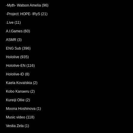
-Myth- Watson Amelia
(96)
-Project: HOPE- IRyS
(21)
.Live
(11)
A.I.Games
(60)
ASMR
(3)
ENG Sub
(396)
Hololive
(935)
Hololive-EN
(116)
Hololive-ID
(8)
Kaela Kovalskia
(2)
Kobo Kanaeru
(2)
Kureiji Ollie
(2)
Moona Hoshinova
(1)
Music video
(118)
Vestia Zeta
(1)