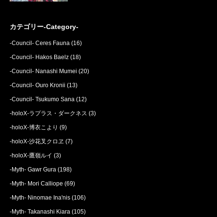
カテゴリー-Category-
-Council- Ceres Fauna
(16)
-Council- Hakos Baelz
(18)
-Council- Nanashi Mumei
(20)
-Council- Ouro Kronii
(13)
-Council- Tsukumo Sana
(12)
-holoX-ラプラス・ダークネス
(3)
-holoX-博衣こより
(9)
-holoX-沙花叉クロヱ
(7)
-holoX-鷹嶺ルイ
(3)
-Myth- Gawr Gura
(198)
-Myth- Mori Calliope
(69)
-Myth- Ninomae Ina'nis
(106)
-Myth- Takanashi Kiara
(105)