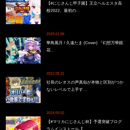
【#にじさんじ甲子園】王立ヘルエスタ高
校2022、最初の…
2025.01.06
華鳥風月 / 久遠たま (Cover) 『幻想万華鏡
花…
2022.08.31
社長のレオスの声真似が本物と区別がつか
ないレベルで上手す…
2024.05.02
【#マリカにじさんじ杯】予選突破プログ
ラムインストール【…