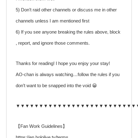
5) Don’t raid other channels or discuss me in other
channels unless I am mentioned first
6) If you see anyone breaking the rules above, block
, report, and ignore those comments.
Thanks for reading! I hope you enjoy your stay!
AO-chan is always watching…follow the rules if you
don’t want to be snapped into the void 😀
▼▼▼▼▼▼▼▼▼▼▼▼▼▼▼▼▼▼▼▼▼▼▼▼▼▼
【Fan Work Guidelines】
https://en.hololive.tv/terms