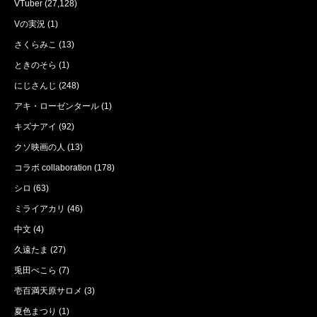
VTuber
(27,128)
Vの実況
(1)
さくらみこ
(13)
ときのそら
(1)
にじさんじ
(248)
アキ・ローゼンタール
(1)
キズナアイ
(92)
クソ映画の人
(13)
コラボ collaboration
(178)
シロ
(63)
ミライアカリ
(46)
中文
(4)
久遠たま
(27)
兎田ぺこら
(7)
壱百満天原サロメ
(3)
夏色まつり
(1)