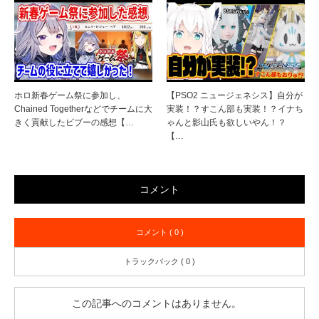
ホロ新春ゲーム祭に参加し、
【PSO2 ニュージェネシス】自分が
Chained Togetherなどでチームに大
実装！？すこん部も実装！？イナち
きく貢献したビブーの感想【…
ゃんと影山氏も欲しいやん！？
【…
コメント
コメント ( 0 )
トラックバック ( 0 )
この記事へのコメントはありません。