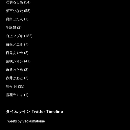
潤羽るしあ
(54)
猫宮ひなた
(58)
獅白ぼたん
(1)
生誕祭
(2)
白上フブキ
(182)
白銀ノエル
(7)
百鬼あやめ
(2)
紫咲シオン
(41)
角巻わため
(2)
赤井はあと
(2)
輝夜 月
(35)
雪花ラミィ
(1)
タイムライン-Twitter Timeline-
Tweets by Vsokumatome