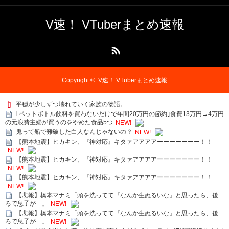
V速！ VTuberまとめ速報
RSS
Copyright ©
V速！ VTuberまとめ速報
平穏が少しずつ壊れていく家族の物語。
｢ペットボトル飲料を買わないだけで年間20万円の節約｣食費13万円→4万円
の元浪費主婦が買うのをやめた食品5つ
NEW!
鬼って船で難破した白人なんじゃないの？
NEW!
【熊本地震】ヒカキン、『神対応』キタァアアアアーーーーーーー！！
NEW!
【熊本地震】ヒカキン、『神対応』キタァアアアアーーーーーーー！！
NEW!
【熊本地震】ヒカキン、『神対応』キタァアアアアーーーーーーー！！
NEW!
【悲報】橋本マナミ「頭を洗ってて『なんか生ぬるいな』と思ったら、後
ろで息子が…」
NEW!
【悲報】橋本マナミ「頭を洗ってて『なんか生ぬるいな』と思ったら、後
ろで息子が…」
NEW!