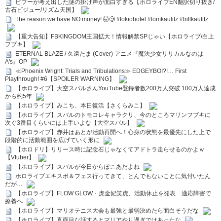
ビブーが考え出した謎の掛け声が面白すぎる【ホロライブEN翻訳切り抜き/
古石ビジュー/リズム天国】
The reason we have NO money! 🤯🥲 #tokiohotel #tomkaulitz #billkaulitz
【重大告知】FBKINGDOM王国拡大！情報解禁SPじゃい【ホロライブ/白上
フブキ】
ETERNAL BLAZE / 久遠たま (Cover) アニメ『魔法少女リリカルなのは
A's』OP
≪Phoenix Wright: Trials and Tribulations≫ EDGEYBOI?!… First
Playthrough! #6【SPOILER WARNING】
【ホロライブ】大空スバルさんYouTube登録者数200万人突破 100万人達成
から約5年
【ホロライブ】みこち、本日復活【さくらみこ】
【ホロライブ】スバルのトモコレキャラクリ、今のところマリンフブキに
次ぐ3番目くらいには上手いよな【大空スバル】
【ホロライブ】赤井はあとが活動再開へ！心身の状態を最優先にした上で
段階的に活動範囲を広げていく形に
【ホロドリ】リリース時に記念石じゃなくてアドトラ走らせるのかよｗ
【Vtuber】
【ホロライブ】スバルが今日からぽこあだよね
ホロライブエキスポ＆フェス行ってきて、とんでもないことに気付いたん
だが…
【ホロライブ】FLOW GLOW・虎金妃笑虎、活動休止を発表 適応障害で
療養へ
【ホロライブ】マリオテニス大会も最強と最弱決めたら面白そうだな
【ホロライブ】真面目な話するとマリアやり過ぎではあったな