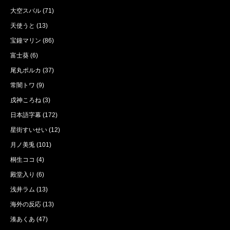
大空スバル
(71)
天使うと
(13)
宝鐘マリン
(86)
富士葵
(6)
尾丸ポルカ
(37)
常闇トワ
(9)
戌神ころね
(3)
日本語字幕
(172)
星街すいせい
(12)
月ノ美兎
(101)
桐生ココ
(4)
殿堂入り
(6)
浅井ラム
(13)
海外の反応
(13)
湊あくあ
(47)