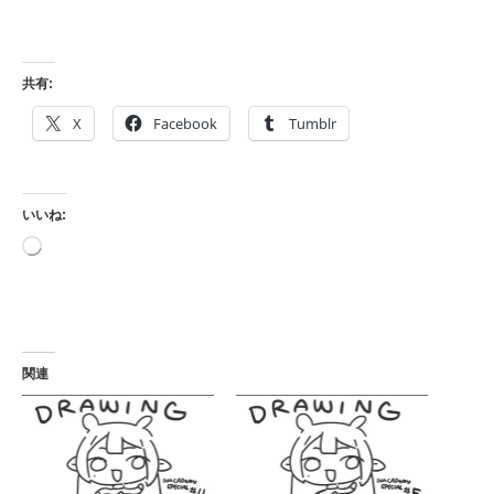
共有:
X
Facebook
Tumblr
いいね:
読
み
込
み
中…
関連