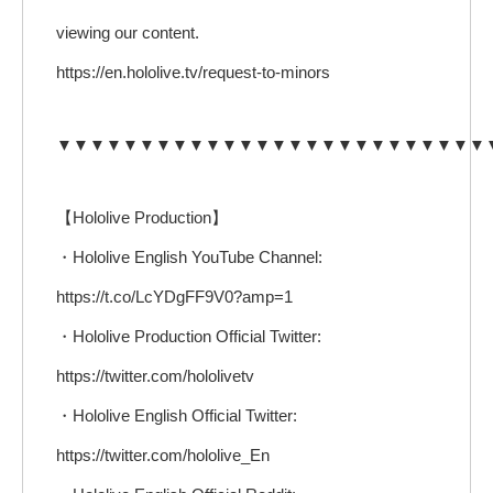
viewing our content.
https://en.hololive.tv/request-to-minors
▼▼▼▼▼▼▼▼▼▼▼▼▼▼▼▼▼▼▼▼▼▼▼▼▼▼
【Hololive Production】
・Hololive English YouTube Channel:
https://t.co/LcYDgFF9V0?amp=1
・Hololive Production Official Twitter:
https://twitter.com/hololivetv
・Hololive English Official Twitter:
https://twitter.com/hololive_En