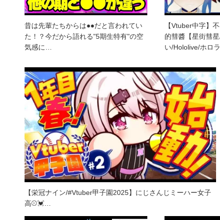
昔は先輩たちからは●●だと言われてい
【Vtuber中字
た！？今だから語れる"5期生特有"の空
的彗醬【星街彗星
気感に…
い/Hololive/ホ
【栄冠ナイン/#Vtuber甲子園2025】にじさんじミーハー女子
高⚾💓…