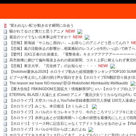
“変われない私”が動き出す瞬間に出会う
騒がれてるけど糞だと思うアニメ
NEW!
最近のツイてない出来事は何ですか？
NEW!
【悲報】新海誠「ヤニねこ面白い」←お前らこのアニメどう思ってんの？
NE
【悲報】嵐の活動休止の影響か…相葉雅紀のレコメンが9月いっぱいで終了へ
【驚愕】元K1王者の久保優太、『電撃発表』キタァアアアアアーーーーーー
高市政権に媚びて偏向報道まみれの産経新聞、コスト上昇に耐えられず東北6
【悲報】東京大学、『完全終了』のお知らせ・・・・
NEW!
【hololive/夏休み2026】ホロライブ歌みた総視聴数ランキングTOP100 SUMMER SPECI
ビブーが考え出した謎の掛け声が面白すぎる【ホロライブEN翻訳切り抜き/古
The reason we have NO money! 🤯🥲 #tokiohotel #tomkaulitz #billkaulitz
【重大告知】FBKINGDOM王国拡大！情報解禁SPじゃい【ホロライブ/白上
ETERNAL BLAZE / 久遠たま (Cover) アニメ『魔法少女リリカルなのはA's』
【ホロライブ】大空スバルさんYouTube登録者数200万人突破 100万人達成
【ホロライブ】みこち、本日復活【さくらみこ】
【ホロライブ】スバルのトモコレキャラクリ、今のところマリンフブキに次ぐ
【ホロライブ】赤井はあとが活動再開へ！心身の状態を最優先にした上で段
【ホロドリ】リリース時に記念石じゃなくてアドトラ走らせるのかよｗ【Vtub
【ホロライブ】スバルが今日からぽこあだよね
ホロライブエキスポ＆フェス行ってきて、とんでもないことに気付いたんだ