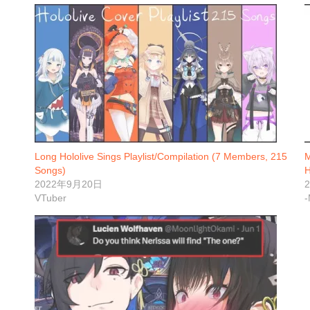
Long Hololive Sings Playlist/Compilation (7 Members, 215
M
Songs)
H
2022年9月20日
VTuber
-