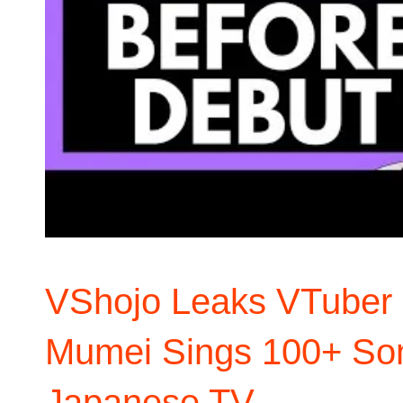
VShojo Leaks VTuber 
Mumei Sings 100+ Son
Japanese TV