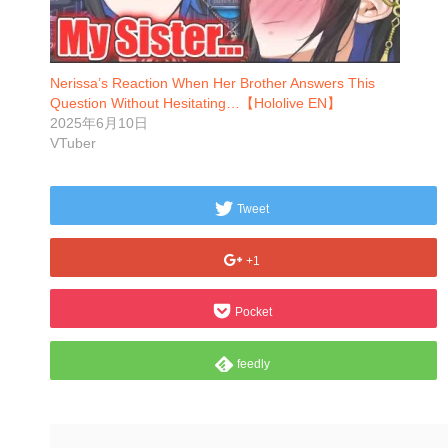
Nerissa’s Reaction When Her Brother Answers This
Question Without Hesitating…【Hololive EN】
2025年6月10日
VTuber
Tweet
+1
Pocket
feedly