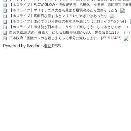
【ホロライブ】FLOW GLOW・虎金妃笑虎、活動休止を発表 適応障害で療
【ホロライブ】マリオテニス大会も最強と最弱決めたら面白そうだな
【ホロライブ】真面目な話するとマリアやり過ぎではあったな
【ホロライブ】改めてラジオ体操の有能さを感じた【ホロライブ/hololive】
【ホロライブ】海外勢が日本来てこうやって楽しそうにしてるとなんかニコ
自民党総.裁選の「推薦人」に反日朝鮮壺議員が58人、裏金議員は21人 もう滅茶苦茶
日本政府「害獣のシカを殺しまくって半分に減らします」 [271912485]
Powered by livedoor 相互RSS