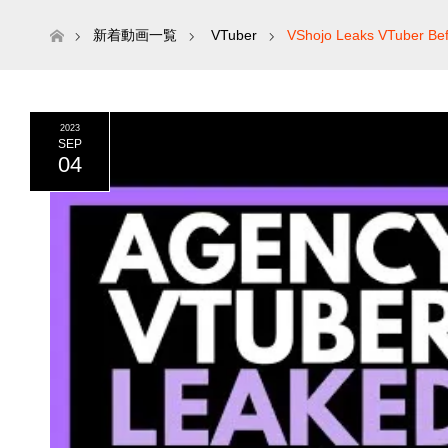
ホーム
新着動画一覧
VTuber
VShojo Leaks VTuber Bef
2023
SEP
04