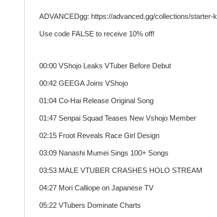
ADVANCEDgg: https://advanced.gg/collections/starter-kit
Use code FALSE to receive 10% off!
00:00 VShojo Leaks VTuber Before Debut
00:42 GEEGA Joins VShojo
01:04 Co-Hai Release Original Song
01:47 Senpai Squad Teases New Vshojo Member
02:15 Froot Reveals Race Girl Design
03:09 Nanashi Mumei Sings 100+ Songs
03:53 MALE VTUBER CRASHES HOLO STREAM
04:27 Mori Calliope on Japanese TV
05:22 VTubers Dominate Charts