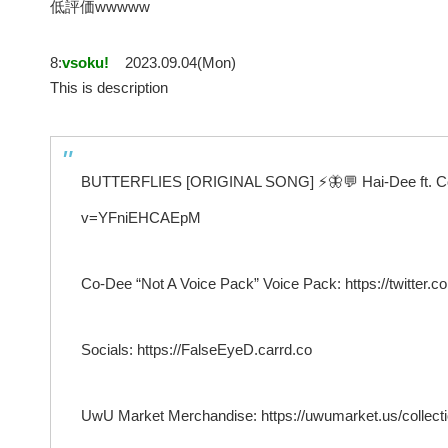
低評価wwwww
8:
vsoku!
2023.09.04(Mon)
This is description
BUTTERFLIES [ORIGINAL SONG] ⚡️🦋💬 Hai-Dee ft. Co
v=YFniEHCAEpM
Co-Dee “Not A Voice Pack” Voice Pack: https://twitt
Socials: https://FalseEyeD.carrd.co
UwU Market Merchandise: https://uwumarket.us/collecti