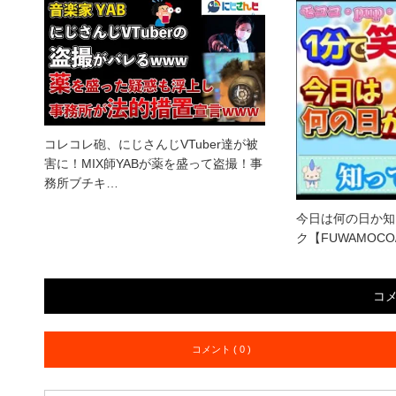
コレコレ砲、にじさんじVTuber達が被
害に！MIX師YABが薬を盛って盗撮！事
務所ブチキ…
今日は何の日か知
ク【FUWAMOC
コ
コメント ( 0 )