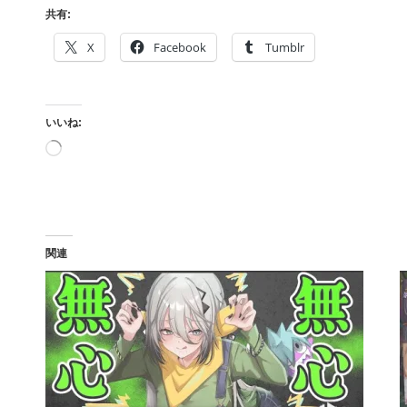
共有:
X
Facebook
Tumblr
いいね:
読
み
込
み
中…
関連