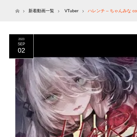
ホーム
新着動画一覧
VTuber
ハレンチ – ちゃんみな c
2023
SEP
02