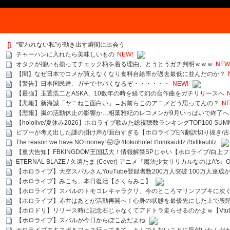
“変われない私”が動き出す瞬間に出会う
チャーハンに入れたら美味しいもの
NEW!
オタクが揃いも揃ってチェック柄を着る理由、とうとうガチ判明ｗｗｗ
NEW
【闇】なぜ日本でコメが買えなくなり食料自給率が過去最低に並んだのか？
【警告】日本国民達、ガチでヤバくなるぞ・・・・・・
NEW!
【最強】玉置浩二とASKA、10数年の時を経て幻の合作曲をガチリリースへ
【悲報】新海誠「ヤニねこ面白い」←お前らこのアニメどう思ってんの？
NE
【悲報】嵐の活動休止の影響か…相葉雅紀のレコメンが9月いっぱいで終了へ
【hololive/夏休み2026】ホロライブ歌みた総視聴数ランキングTOP100 SUMMER SPECI
ビブーが考え出した謎の掛け声が面白すぎる【ホロライブEN翻訳切り抜き/古
The reason we have NO money! 🤯🥲 #tokiohotel #tomkaulitz #billkaulitz
【重大告知】FBKINGDOM王国拡大！情報解禁SPじゃい【ホロライブ/白上
ETERNAL BLAZE / 久遠たま (Cover) アニメ『魔法少女リリカルなのはA's』
【ホロライブ】大空スバルさんYouTube登録者数200万人突破 100万人達成
【ホロライブ】みこち、本日復活【さくらみこ】
【ホロライブ】スバルのトモコレキャラクリ、今のところマリンフブキに次ぐ
【ホロライブ】赤井はあとが活動再開へ！心身の状態を最優先にした上で段
【ホロドリ】リリース時に記念石じゃなくてアドトラ走らせるのかよｗ【Vtub
【ホロライブ】スバルが今日からぽこあだよね