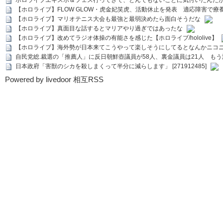
ホロライブエキスポ＆フェス行ってきて、とんでもないことに気付いたんだ
【ホロライブ】FLOW GLOW・虎金妃笑虎、活動休止を発表 適応障害で療
【ホロライブ】マリオテニス大会も最強と最弱決めたら面白そうだな
【ホロライブ】真面目な話するとマリアやり過ぎではあったな
【ホロライブ】改めてラジオ体操の有能さを感じた【ホロライブ/hololive】
【ホロライブ】海外勢が日本来てこうやって楽しそうにしてるとなんかニコ
自民党総.裁選の「推薦人」に反日朝鮮壺議員が58人、裏金議員は21人 もう滅茶苦茶
日本政府「害獣のシカを殺しまくって半分に減らします」 [271912485]
Powered by livedoor 相互RSS