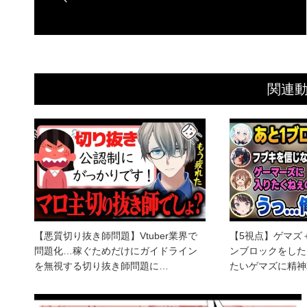
関連
【悪質切り抜き師問題】Vtuber業界で
【5視点】ゲマズ
問題化…稼ぐためだけにガイドライン
ンブロックをした
を無視する切り抜き師問題に…
たいゲマズに精神