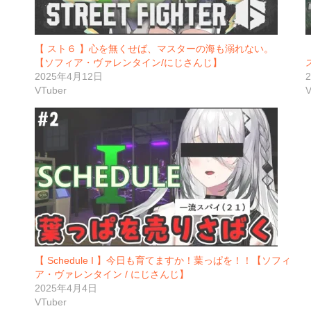
【 スト６ 】心を無くせば、マスターの海も溺れない。
【ソフィア・ヴァレンタイン/にじさんじ】
2025年4月12日
VTuber
V
【 Schedule I 】今日も育てますか！葉っぱを！！【ソフィ
ア・ヴァレンタイン / にじさんじ】
2025年4月4日
VTuber