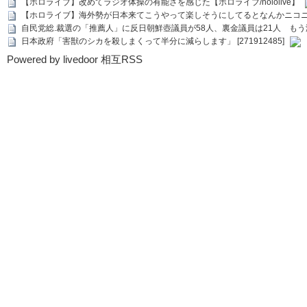
【ホロライブ】改めてラジオ体操の有能さを感じた【ホロライブ/hololive】
【ホロライブ】海外勢が日本来てこうやって楽しそうにしてるとなんかニコ
自民党総.裁選の「推薦人」に反日朝鮮壺議員が58人、裏金議員は21人 もう滅茶苦茶
日本政府「害獣のシカを殺しまくって半分に減らします」 [271912485]
Powered by livedoor 相互RSS