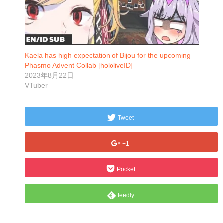
Kaela has high expectation of Bijou for the upcoming
Phasmo Advent Collab [hololiveID]
2023年8月22日
VTuber
Tweet
+1
Pocket
feedly