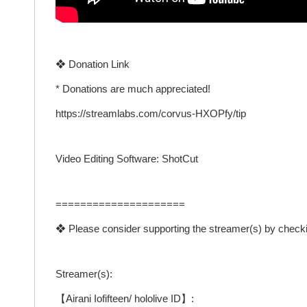
❖ Donation Link
* Donations are much appreciated!
https://streamlabs.com/corvus-HXOPfy/tip
Video Editing Software: ShotCut
=====================
❖ Please consider supporting the streamer(s) by checkin
Streamer(s):
【Airani Iofifteen/ hololive ID】: