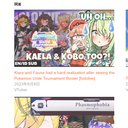
関連
Kiara and Fauna had a hard realization after seeing the
Pokemon Unite Tournament Roster [hololive]
T
2023年8月8日
VTuber
V