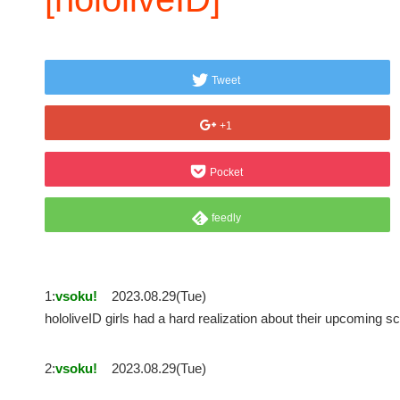
Tweet
+1
Pocket
feedly
1:
vsoku!
2023.08.29(Tue)
hololiveID girls had a hard realization about their upcoming
2:
vsoku!
2023.08.29(Tue)