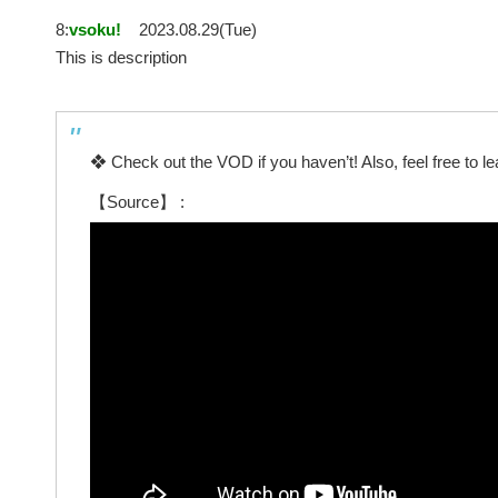
8:
vsoku!
2023.08.29(Tue)
This is description
❖ Check out the VOD if you haven’t! Also, feel free to lea
【Source】 :