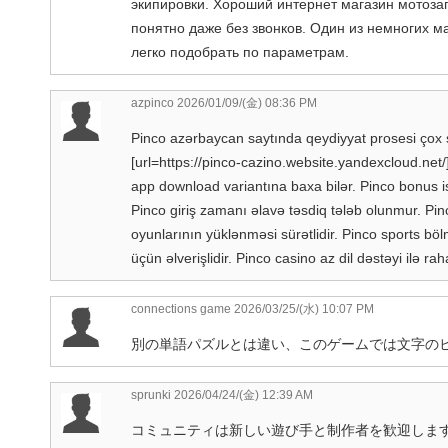
экипировки. Хороший интернет магазин мотозап
понятно даже без звонков. Один из немногих ма
легко подобрать по параметрам.
azpinco
2026/01/09/(金) 08:36 PM
Pinco azərbaycan saytında qeydiyyat prosesi çox sü
[url=https://pinco-cazino.website.yandexcloud.net/
app download variantına baxa bilər. Pinco bonus ist
Pinco giriş zamanı əlavə təsdiq tələb olunmur. Pin
oyunlarının yüklənməsi sürətlidir. Pinco sports bö
üçün əlverişlidir. Pinco casino az dil dəstəyi ilə rah
connections game
2026/03/25/(水) 10:07 PM
別の単語パズルとは違い、このゲームでは文字の
sprunki
2026/04/24/(金) 12:39 AM
コミュニティは新しい遊び手と制作者を歓迎しま