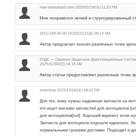
new-sebastopol.com
2025/02/19/(水) 11:23 PM
Мне понравился четкий и структурированный ст
(831) 288-00-00
2025/02/21/(金) 08:14 AM
Автор предлагает анализ различных точек зрен
ОЗДС — Охранно-Защитные Дератизационные Систе
2025/11/30/(日) 04:19 AM
Автор статьи предоставляет различные точки з
motoshop
2025/12/18/(木) 08:02 PM
Для тех, кому нужны надежные запчасти на мот
кто ищет магазин запчастей для мотоциклов [url=
для мотоциклов[/url]. Хороший вариант, если н
Запчасти для мотоцикла подошли идеально, без
нормальными сроками доставки. Подходит и для