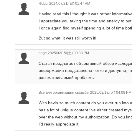
Robbi
2024/07/21/(日) 01:47 AM
Having read this I thought it was rather informative
I appreciate you taking the time and energy to put 
I once again find myself spending a lot of time b
But so what, it was still worth it!
page
2025/02/15/(土) 09:33 PM
Статья предлагает объективный обзор исследо
информация представлена четко и доступно, чт
рассматриваемой проблемы.
Всё для организации свадьбы
2025/02/18/(火) 04:08 PM
With havin so much content do you ever run into a
has a lot of unique content I’ve either created myself
over the web without my authorization. Do you kno
I’d really appreciate it.