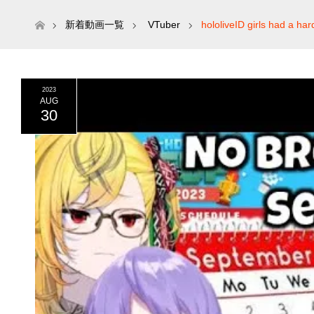
ホーム
新着動画一覧
VTuber
hololiveID girls had a har
2023
AUG
30