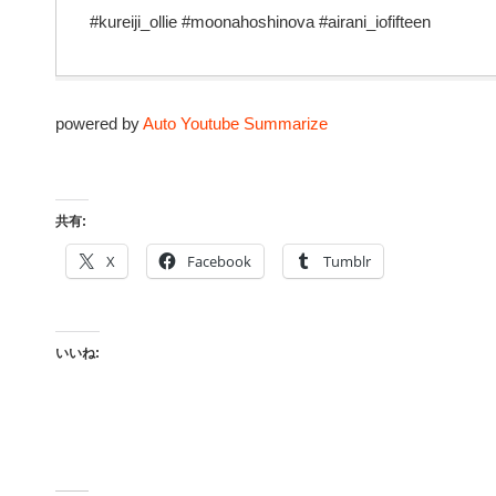
#kureiji_ollie #moonahoshinova #airani_iofifteen
powered by
Auto Youtube Summarize
共有:
X
Facebook
Tumblr
いいね: