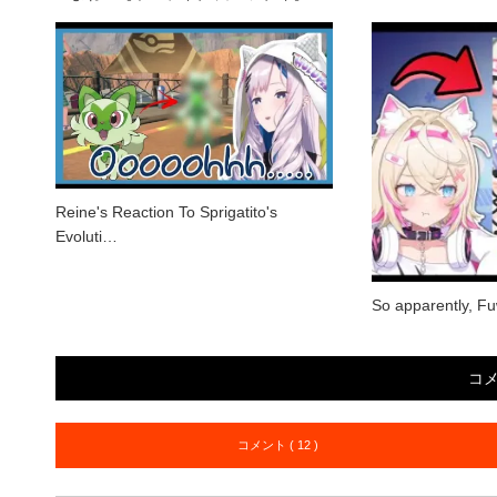
Reine's Reaction To Sprigatito's
Evoluti…
So apparently, 
コ
コメント ( 12 )