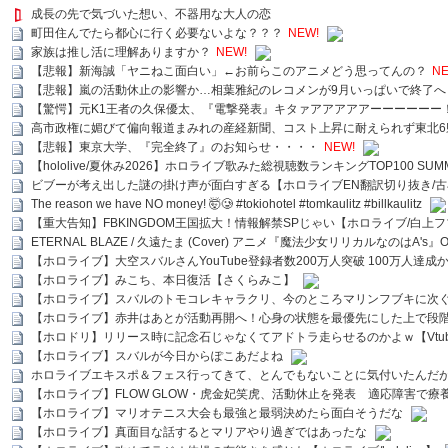
成長の先で気づいた想い、不器用な大人の恋
町田住んでたら都心に行く必要ないよな？？？
NEW!
家族は推し活に理解ありますか？
NEW!
【悲報】新海誠「ヤニねこ面白い」←お前らこのアニメどう思ってんの？
NE
【悲報】嵐の活動休止の影響か…相葉雅紀のレコメンが9月いっぱいで終了へ
【驚愕】元K1王者の久保優太、『電撃発表』キタァアアアアアーーーーーー
高市政権に媚びて偏向報道まみれの産経新聞、コスト上昇に耐えられず東北6
【悲報】東京大学、『完全終了』のお知らせ・・・・
NEW!
【hololive/夏休み2026】ホロライブ歌みた総視聴数ランキングTOP100 SUMMER SPECI
ビブーが考え出した謎の掛け声が面白すぎる【ホロライブEN翻訳切り抜き/古
The reason we have NO money! 🤯🥲 #tokiohotel #tomkaulitz #billkaulitz
【重大告知】FBKINGDOM王国拡大！情報解禁SPじゃい【ホロライブ/白上
ETERNAL BLAZE / 久遠たま (Cover) アニメ『魔法少女リリカルなのはA's』
【ホロライブ】大空スバルさんYouTube登録者数200万人突破 100万人達成
【ホロライブ】みこち、本日復活【さくらみこ】
【ホロライブ】スバルのトモコレキャラクリ、今のところマリンフブキに次ぐ
【ホロライブ】赤井はあとが活動再開へ！心身の状態を最優先にした上で段
【ホロドリ】リリース時に記念石じゃなくてアドトラ走らせるのかよｗ【Vtub
【ホロライブ】スバルが今日からぽこあだよね
ホロライブエキスポ＆フェス行ってきて、とんでもないことに気付いたんだ
【ホロライブ】FLOW GLOW・虎金妃笑虎、活動休止を発表 適応障害で療
【ホロライブ】マリオテニス大会も最強と最弱決めたら面白そうだな
【ホロライブ】真面目な話するとマリアやり過ぎではあったな