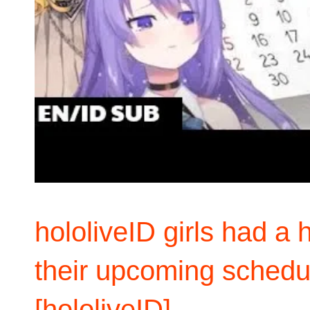
hololiveID girls had a 
their upcoming schedul
[hololiveID]