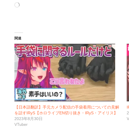
読
み
込
み
中…
関連
【日本語翻訳】手元カメラ配信の手袋着用についての見解
I
を話すIRyS【ホロライブEN切り抜き・IRyS・アイリス】
2023年8月30日
V
VTuber