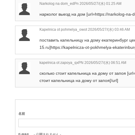
Narkolog na dom_edPn
2026/05/27/(水) 01:25 AM
нарколог выезд на дом [url=https://narkolog-na-
Kapelnica ot pohmelya_owot
2026/05/27/(水) 03:46 AM
поставить капельницу на дому екатеринбург цена 
15.ru]https://kapelnicza-ot-pokhmelya-ekaterinburg
kapelnica ot zapoya_qxPN
2026/05/27/(水) 06:51 AM
сколько стоит капельница на дому от запоя [url=
стоит капельница на дому от запоя[/url]
名前
E-MAIL
- 公開されません -