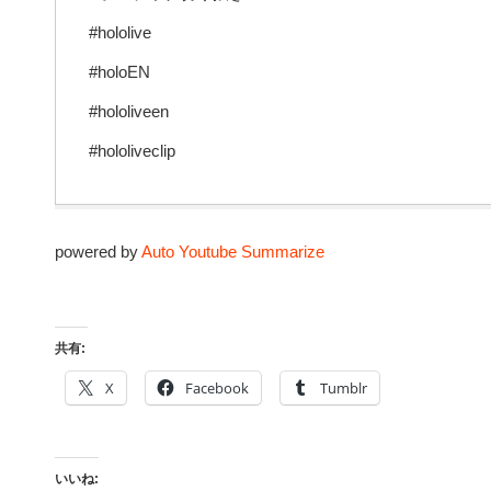
#hololive
#holoEN
#hololiveen
#hololiveclip
powered by
Auto Youtube Summarize
共有:
X
Facebook
Tumblr
いいね: