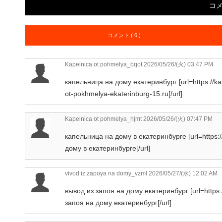
コ
コメント ( 6 )
Kapelnica ot pohmelya_bqot
2026/05/26/(火) 03:47 PM
капельница на дому екатеринбург [url=https://kap
ot-pokhmelya-ekaterinburg-15.ru[/url]
Kapelnica ot pohmelya_hjmt
2026/05/26/(火) 07:47 PM
капельница на дому в екатеринбурге [url=https:
дому в екатеринбурге[/url]
vivod iz zapoya na domy_vzml
2026/05/27/(水) 12:02 AM
вывод из запоя на дому екатеринбург [url=https:
запоя на дому екатеринбург[/url]