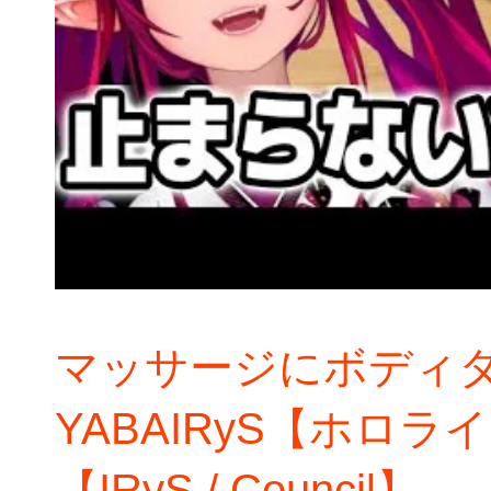
マッサージにボディ
YABAIRyS【ホロラ
【IRyS / Council】