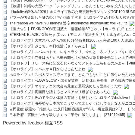
【物議】沖縄の大型パーク「ジャングリア」、とんでもない物を投入してし
【物議】沖縄の大型パーク「ジャングリア」、とんでもない物を投入してし
【hololive/夏休み2026】ホロライブ歌みた総視聴数ランキングTOP100 SUMMER SPECI
ビブーが考え出した謎の掛け声が面白すぎる【ホロライブEN翻訳切り抜き/古
The reason we have NO money! 🤯🥲 #tokiohotel #tomkaulitz #billkaulitz
【重大告知】FBKINGDOM王国拡大！情報解禁SPじゃい【ホロライブ/白上
ETERNAL BLAZE / 久遠たま (Cover) アニメ『魔法少女リリカルなのはA's』
【ホロライブ】大空スバルさんYouTube登録者数200万人突破 100万人達成
【ホロライブ】みこち、本日復活【さくらみこ】
【ホロライブ】スバルのトモコレキャラクリ、今のところマリンフブキに次ぐ
【ホロライブ】赤井はあとが活動再開へ！心身の状態を最優先にした上で段
【ホロドリ】リリース時に記念石じゃなくてアドトラ走らせるのかよｗ【Vtub
【ホロライブ】スバルが今日からぽこあだよね
ホロライブエキスポ＆フェス行ってきて、とんでもないことに気付いたんだ
【ホロライブ】FLOW GLOW・虎金妃笑虎、活動休止を発表 適応障害で療
【ホロライブ】マリオテニス大会も最強と最弱決めたら面白そうだな
【ホロライブ】真面目な話するとマリアやり過ぎではあったな
【ホロライブ】改めてラジオ体操の有能さを感じた【ホロライブ/hololive】
【ホロライブ】海外勢が日本来てこうやって楽しそうにしてるとなんかニコ
自民党総.裁選の「推薦人」に反日朝鮮壺議員が58人、裏金議員は21人 もう滅茶苦茶
日本政府「害獣のシカを殺しまくって半分に減らします」 [271912485]
Powered by livedoor 相互RSS