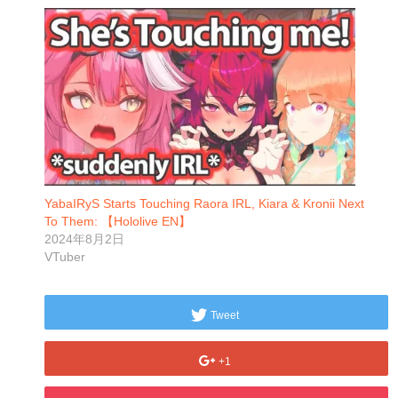
YabaIRyS Starts Touching Raora IRL, Kiara & Kronii Next
To Them: 【Hololive EN】
2024年8月2日
VTuber
Tweet
+1