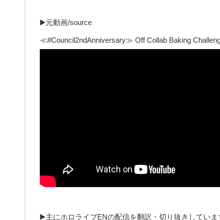
▶️元動画/source
≪#Council2ndAnniversary≫ Off Collab Baking Challen
▶️主にホロライブENの配信を翻訳・切り抜きしてい