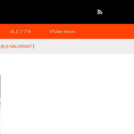
RSS
白上フブキ
VTuber forum
/VALORANT】