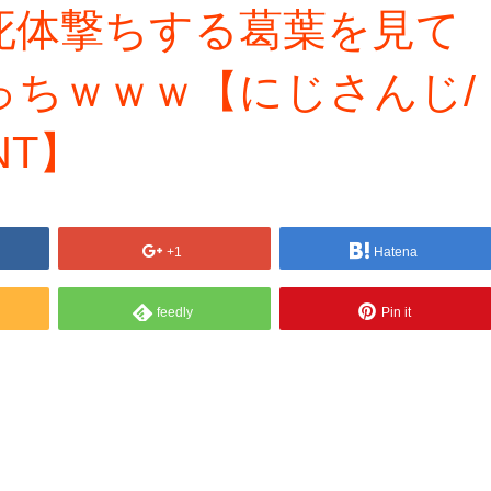
死体撃ちする葛葉を見て
っちｗｗｗ【にじさんじ/
NT】
+1
Hatena
feedly
Pin it