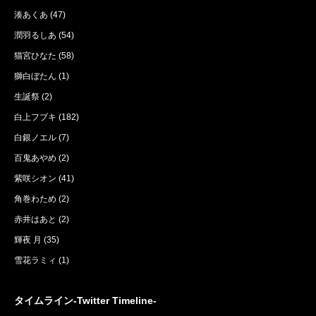
湊あくあ
(47)
潤羽るしあ
(54)
猫宮ひなた
(58)
獅白ぼたん
(1)
生誕祭
(2)
白上フブキ
(182)
白銀ノエル
(7)
百鬼あやめ
(2)
紫咲シオン
(41)
角巻わため
(2)
赤井はあと
(2)
輝夜 月
(35)
雪花ラミィ
(1)
タイムライン-Twitter Timeline-