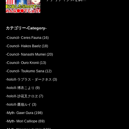
カテゴリー-Category-
-Council- Ceres Fauna
(16)
-Council- Hakos Baelz
(18)
-Council- Nanashi Mumei
(20)
-Council- Ouro Kronii
(13)
-Council- Tsukumo Sana
(12)
-holoX-ラプラス・ダークネス
(3)
-holoX-博衣こより
(9)
-holoX-沙花叉クロヱ
(7)
-holoX-鷹嶺ルイ
(3)
-Myth- Gawr Gura
(198)
-Myth- Mori Calliope
(69)