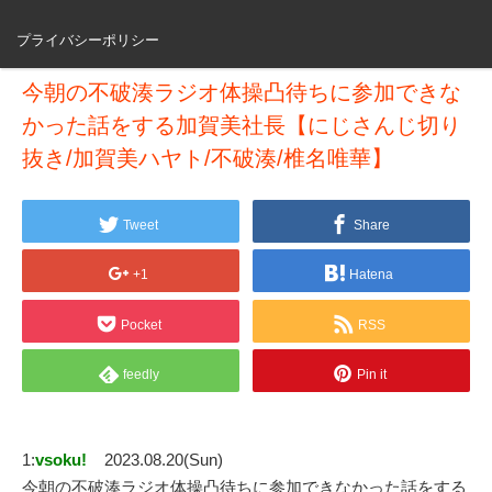
プライバシーポリシー
今朝の不破湊ラジオ体操凸待ちに参加できな
かった話をする加賀美社長【にじさんじ切り
抜き/加賀美ハヤト/不破湊/椎名唯華】
Tweet
Share
+1
Hatena
Pocket
RSS
feedly
Pin it
1:
vsoku!
2023.08.20(Sun)
今朝の不破湊ラジオ体操凸待ちに参加できなかった話をする