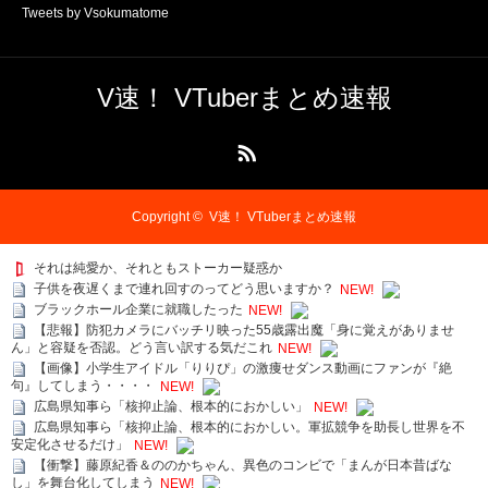
Tweets by Vsokumatome
V速！ VTuberまとめ速報
RSS
Copyright ©
V速！ VTuberまとめ速報
それは純愛か、それともストーカー疑惑か
子供を夜遅くまで連れ回すのってどう思いますか？
NEW!
ブラックホール企業に就職したった
NEW!
【悲報】防犯カメラにバッチリ映った55歳露出魔「身に覚えがありませ
ん」と容疑を否認。どう言い訳する気だこれ
NEW!
【画像】小学生アイドル「りりぴ」の激痩せダンス動画にファンが『絶
句』してしまう・・・・
NEW!
広島県知事ら「核抑止論、根本的におかしい」
NEW!
広島県知事ら「核抑止論、根本的におかしい。軍拡競争を助長し世界を不
安定化させるだけ」
NEW!
【衝撃】藤原紀香＆ののかちゃん、異色のコンビで「まんが日本昔ばな
し」を舞台化してしまう
NEW!