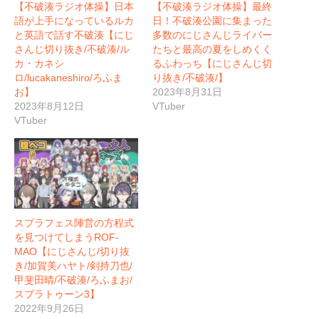
【不破湊ラジオ体操】日本
【不破湊ラジオ体操】最終
語が上手になっているルカ
日！不破湊公園に集まった
と英語で話す不破湊【にじ
多数のにじさんじライバー
さんじ切り抜き/不破湊/ル
たちと最高の夏をしめくく
カ・カネシ
るふわっち【にじさんじ切
ロ/lucakaneshiro/ろふま
り抜き/不破湊/】
お】
2023年8月31日
2023年8月12日
VTuber
VTuber
スプラフェス陣営の方程式
を見つけてしまうROF-
MAO【にじさんじ/切り抜
き/加賀美ハヤト/剣持刀也/
甲斐田晴/不破湊/ろふまお/
スプラトゥーン3】
2022年9月26日