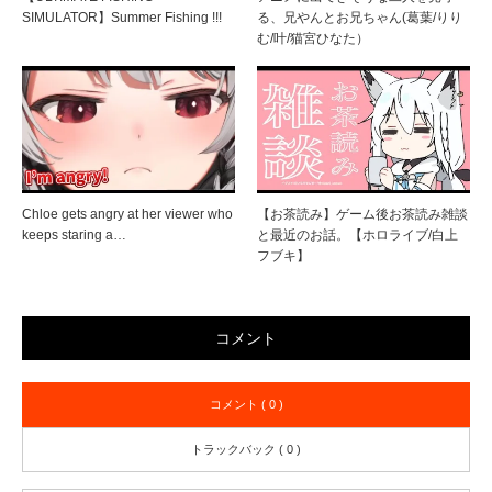
SIMULATOR】Summer Fishing !!!
る、兄やんとお兄ちゃん(葛葉/りり
む/叶/猫宮ひなた）
Chloe gets angry at her viewer who
【お茶読み】ゲーム後お茶読み雑談
keeps staring a…
と最近のお話。【ホロライブ/白上
フブキ】
コメント
コメント ( 0 )
トラックバック ( 0 )