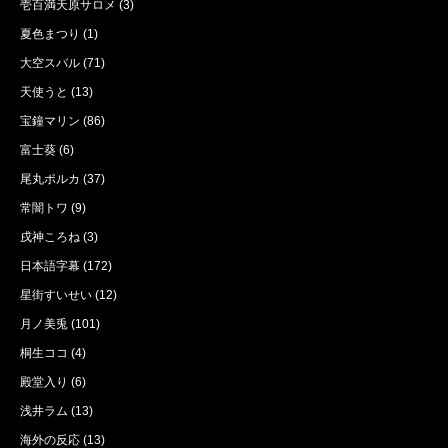
壱百満天原サロメ
(3)
夏色まつり
(1)
大空スバル
(71)
天使うと
(13)
宝鐘マリン
(86)
富士葵
(6)
尾丸ポルカ
(37)
常闇トワ
(9)
戌神ころね
(3)
日本語字幕
(172)
星街すいせい
(12)
月ノ美兎
(101)
桐生ココ
(4)
殿堂入り
(6)
浅井ラム
(13)
海外の反応
(13)