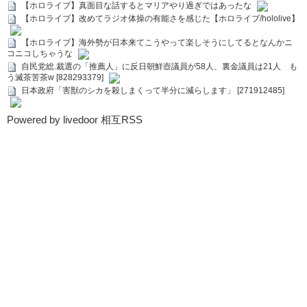
【ホロライブ】真面目な話するとマリアやり過ぎではあったな
【ホロライブ】改めてラジオ体操の有能さを感じた【ホロライブ/hololive】
【ホロライブ】海外勢が日本来てこうやって楽しそうにしてるとなんかニ
コニコしちゃうな
自民党総.裁選の「推薦人」に反日朝鮮壺議員が58人、裏金議員は21人 も
う滅茶苦茶w [828293379]
日本政府「害獣のシカを殺しまくって半分に減らします」 [271912485]
Powered by livedoor 相互RSS