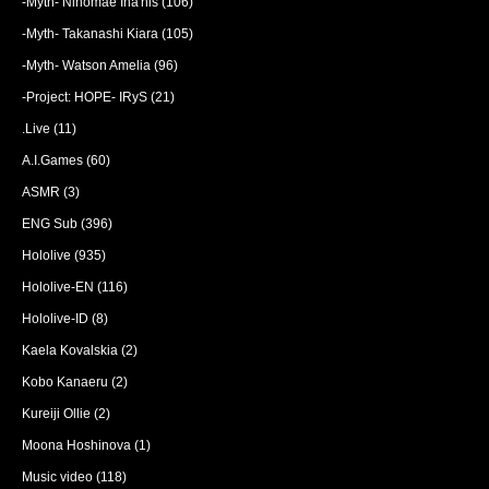
-Myth- Ninomae Ina'nis
(106)
-Myth- Takanashi Kiara
(105)
-Myth- Watson Amelia
(96)
-Project: HOPE- IRyS
(21)
.Live
(11)
A.I.Games
(60)
ASMR
(3)
ENG Sub
(396)
Hololive
(935)
Hololive-EN
(116)
Hololive-ID
(8)
Kaela Kovalskia
(2)
Kobo Kanaeru
(2)
Kureiji Ollie
(2)
Moona Hoshinova
(1)
Music video
(118)