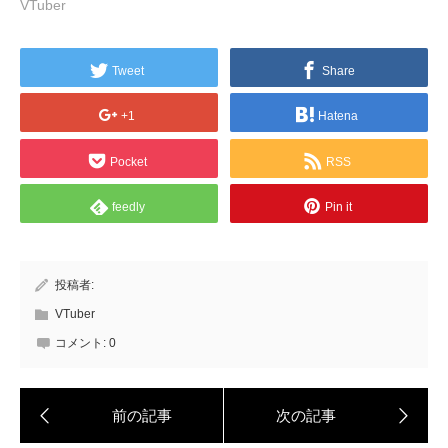
VTuber
Tweet
Share
+1
Hatena
Pocket
RSS
feedly
Pin it
投稿者:
VTuber
コメント:
0