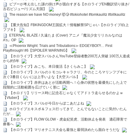
ビブーが考え出した謎の掛け声が面白すぎる【ホロライブEN翻訳切り抜き/
古石ビジュー/リズム天国】
The reason we have NO money! 🤯🥲 #tokiohotel #tomkaulitz #billkaulitz
【重大告知】FBKINGDOM王国拡大！情報解禁SPじゃい【ホロライブ/白上
フブキ】
ETERNAL BLAZE / 久遠たま (Cover) アニメ『魔法少女リリカルなのは
A's』OP
≪Phoenix Wright: Trials and Tribulations≫ EDGEYBOI?!… First
Playthrough! #6【SPOILER WARNING】
【ホロライブ】大空スバルさんYouTube登録者数200万人突破 100万人達成
から約5年
【ホロライブ】みこち、本日復活【さくらみこ】
【ホロライブ】スバルのトモコレキャラクリ、今のところマリンフブキに
次ぐ3番目くらいには上手いよな【大空スバル】
【ホロライブ】赤井はあとが活動再開へ！心身の状態を最優先にした上で
段階的に活動範囲を広げていく形に
【ホロドリ】リリース時に記念石じゃなくてアドトラ走らせるのかよｗ
【Vtuber】
【ホロライブ】スバルが今日からぽこあだよね
ホロライブエキスポ＆フェス行ってきて、とんでもないことに気付いたん
だが…
【ホロライブ】FLOW GLOW・虎金妃笑虎、活動休止を発表 適応障害で
療養へ
【ホロライブ】マリオテニス大会も最強と最弱決めたら面白そうだな