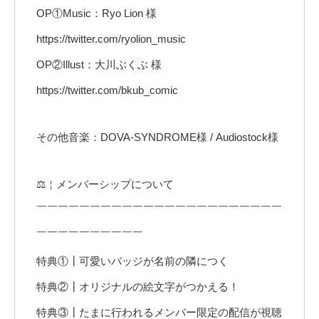
OP①Music：Ryo Lion 様
https://twitter.com/ryolion_music
OP②Illust：大川ぶくぶ 様
https://twitter.com/bkub_comic
その他音楽：DOVA-SYNDROME様 / Audiostock様
⚖️￤メンバーシップについて
￣￣￣￣￣￣￣￣￣￣￣￣￣￣￣￣￣￣￣￣￣￣￣
￣￣￣￣￣￣￣￣￣￣
特典①┃可愛いバッジが名前の隣につく
特典②┃オリジナルの絵文字がつかえる！
特典③┃たまに行われるメンバー限定の配信が視聴