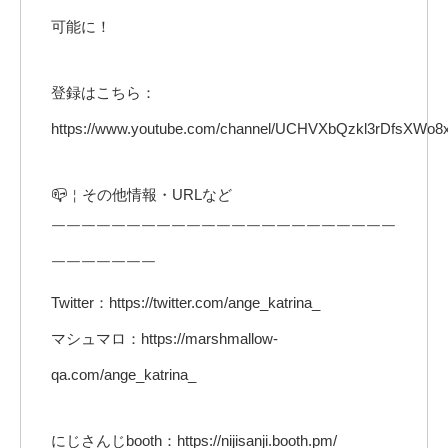
可能に！
登録はこちら：
https://www.youtube.com/channel/UCHVXbQzkl3rDfsXWo8xi
📪￤その他情報・URLなど
￣￣￣￣￣￣￣￣￣￣￣￣￣￣￣￣￣￣￣￣￣￣￣
￣￣￣￣￣￣￣
Twitter：https://twitter.com/ange_katrina_
マシュマロ：https://marshmallow-
qa.com/ange_katrina_
にじさんじbooth：https://nijisanji.booth.pm/