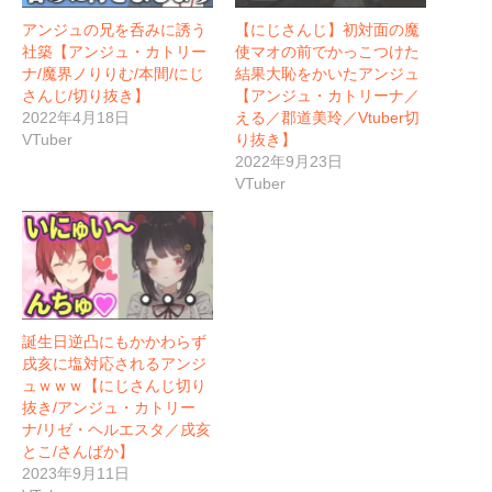
アンジュの兄を呑みに誘う
【にじさんじ】初対面の魔
社築【アンジュ・カトリー
使マオの前でかっこつけた
ナ/魔界ノりりむ/本間/にじ
結果大恥をかいたアンジュ
さんじ/切り抜き】
【アンジュ・カトリーナ／
2022年4月18日
える／郡道美玲／Vtuber切
VTuber
り抜き】
2022年9月23日
VTuber
誕生日逆凸にもかかわらず
戌亥に塩対応されるアンジ
ュｗｗｗ【にじさんじ切り
抜き/アンジュ・カトリー
ナ/リゼ・ヘルエスタ／戌亥
とこ/さんばか】
2023年9月11日