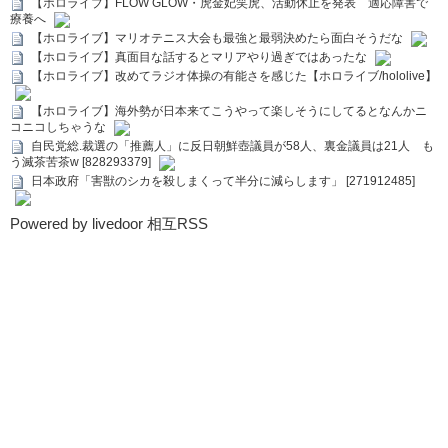
【ホロライブ】FLOW GLOW・虎金妃笑虎、活動休止を発表 適応障害で
療養へ
【ホロライブ】マリオテニス大会も最強と最弱決めたら面白そうだな
【ホロライブ】真面目な話するとマリアやり過ぎではあったな
【ホロライブ】改めてラジオ体操の有能さを感じた【ホロライブ/hololive】
【ホロライブ】海外勢が日本来てこうやって楽しそうにしてるとなんかニ
コニコしちゃうな
自民党総.裁選の「推薦人」に反日朝鮮壺議員が58人、裏金議員は21人 も
う滅茶苦茶w [828293379]
日本政府「害獣のシカを殺しまくって半分に減らします」 [271912485]
Powered by livedoor 相互RSS