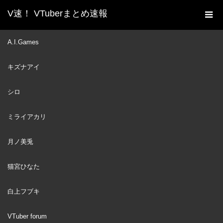
V速！ VTuberまとめ速報
新着動画一覧
VTuber
ほう、水着ガチャです
A.I.Games
ホーム
か・・・【ブルーアーカイブ│にじさんじ／アンジュ・カトリー
キズナアイ
ナ】
VTuber
2023
シロ
AUG
18
ミライアカリ
月ノ美兎
猫宮ひなた
白上フブキ
VTuber forum