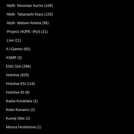
-Myth- Ninomae Ina'nis
(106)
-Myth- Takanashi Kiara
(105)
-Myth- Watson Amelia
(96)
-Project: HOPE- IRyS
(21)
.Live
(11)
A.I.Games
(60)
ASMR
(3)
ENG Sub
(396)
Hololive
(935)
Hololive-EN
(116)
Hololive-ID
(8)
Kaela Kovalskia
(2)
Kobo Kanaeru
(2)
Kureiji Ollie
(2)
Moona Hoshinova
(1)