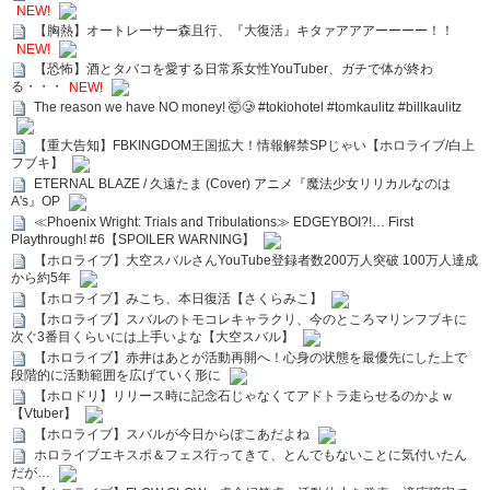
NEW!
【胸熱】オートレーサー森且行、『大復活』キタァアアアーーーー！！
NEW!
【恐怖】酒とタバコを愛する日常系女性YouTuber、ガチで体が終わ
る・・・
NEW!
The reason we have NO money! 🤯🥲 #tokiohotel #tomkaulitz #billkaulitz
【重大告知】FBKINGDOM王国拡大！情報解禁SPじゃい【ホロライブ/白上
フブキ】
ETERNAL BLAZE / 久遠たま (Cover) アニメ『魔法少女リリカルなのは
A's』OP
≪Phoenix Wright: Trials and Tribulations≫ EDGEYBOI?!… First
Playthrough! #6【SPOILER WARNING】
【ホロライブ】大空スバルさんYouTube登録者数200万人突破 100万人達成
から約5年
【ホロライブ】みこち、本日復活【さくらみこ】
【ホロライブ】スバルのトモコレキャラクリ、今のところマリンフブキに
次ぐ3番目くらいには上手いよな【大空スバル】
【ホロライブ】赤井はあとが活動再開へ！心身の状態を最優先にした上で
段階的に活動範囲を広げていく形に
【ホロドリ】リリース時に記念石じゃなくてアドトラ走らせるのかよｗ
【Vtuber】
【ホロライブ】スバルが今日からぽこあだよね
ホロライブエキスポ＆フェス行ってきて、とんでもないことに気付いたん
だが…