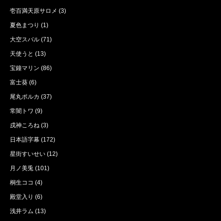
壱百満天原サロメ
(3)
夏色まつり
(1)
大空スバル
(71)
天使うと
(13)
宝鐘マリン
(86)
富士葵
(6)
尾丸ポルカ
(37)
常闇トワ
(9)
戌神ころね
(3)
日本語字幕
(172)
星街すいせい
(12)
月ノ美兎
(101)
桐生ココ
(4)
殿堂入り
(6)
浅井ラム
(13)