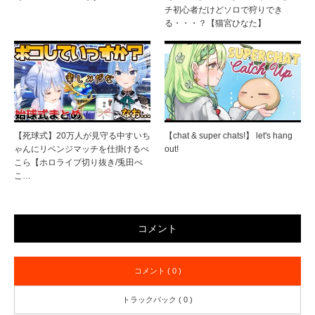
チ初心者だけどソロで狩りでき
る・・・？【猫宮ひなた】
【死球式】20万人が見守る中すいち
【chat & super chats!】 let's hang
ゃんにリベンジマッチを仕掛けるぺ
out!
こら【ホロライブ切り抜き/兎田ぺ
こ…
コメント
コメント ( 0 )
トラックバック ( 0 )