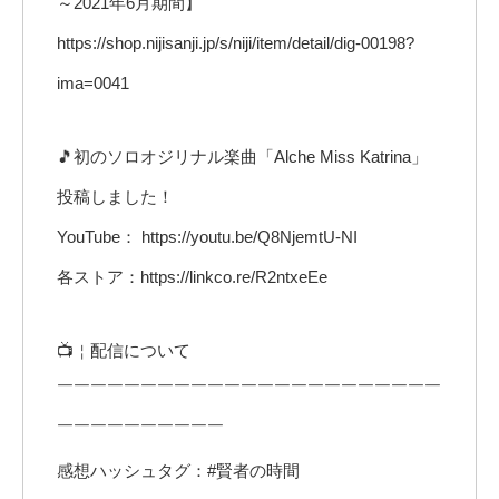
～2021年6月期間】
https://shop.nijisanji.jp/s/niji/item/detail/dig-00198?
ima=0041
🎵初のソロオジリナル楽曲「Alche Miss Katrina」
投稿しました！
YouTube： https://youtu.be/Q8NjemtU-NI
各ストア：https://linkco.re/R2ntxeEe
📺￤配信について
￣￣￣￣￣￣￣￣￣￣￣￣￣￣￣￣￣￣￣￣￣￣￣
￣￣￣￣￣￣￣￣￣￣
感想ハッシュタグ：#賢者の時間