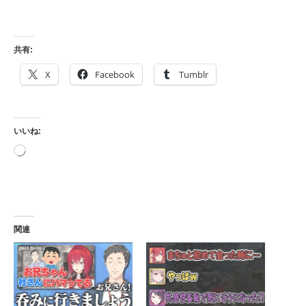
共有:
X
Facebook
Tumblr
いいね:
読
み
込
み
中…
関連