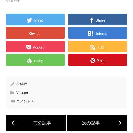
VTuber
Tweet
Share
+1
Hatena
Pocket
RSS
feedly
Pin it
投稿者:
VTuber
コメント:
0