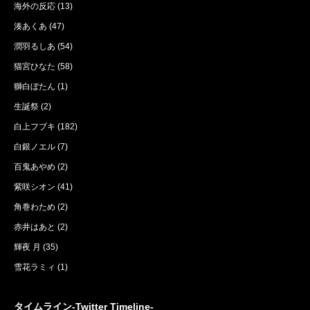
海外の反応
(13)
湊あくあ
(47)
潤羽るしあ
(54)
猫宮ひなた
(58)
獅白ぼたん
(1)
生誕祭
(2)
白上フブキ
(182)
白銀ノエル
(7)
百鬼あやめ
(2)
紫咲シオン
(41)
角巻わため
(2)
赤井はあと
(2)
輝夜 月
(35)
雪花ラミィ
(1)
タイムライン-Twitter Timeline-