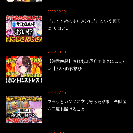
2022.12.12
『おすすめのホロメンは?』という質問
に"サロメ…
2022.08.18
【注意喚起】おれあぽ厄介オタクに伝えた
い【ぶいすぽ/橘ひ…
2024.07.15
フラッとカジノに立ち寄った結果、全財産
を二度も賭けること…