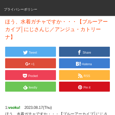
プライバシーポリシー
ほう、水着ガチャですか・・・【ブルーアー
カイブ│にじさんじ／アンジュ・カトリー
ナ】
Tweet
Share
+1
Hatena
Pocket
RSS
feedly
Pin it
1:
vsoku!
2023.08.17(Thu)
ほう、水着ガチャですか・・・【ブルーアーカイブ│にじさ