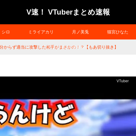
V速！ VTuberまとめ速報
シロ
ミライアカリ
月ノ美兎
猫宮ひなた
分からず適当に攻撃した相手がまさかの！？【もあ切り抜き】
プライバシーポリシー
VTuber