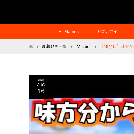
A.I.Games
キズナアイ
ホーム
新着動画一覧
VTuber
【運なし】味方が
2023
AUG
16