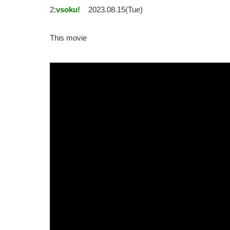
2:
vsoku!
2023.08.15(Tue)
This movie