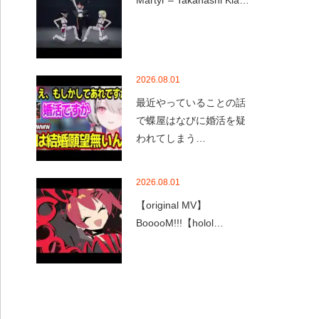
Martyr – Takanashi Kia…
2026.08.01
最近やっていることの話
で蝶屋はなびに婚活を疑
われてしまう…
2026.08.01
【original MV】
BooooM!!!【holol…