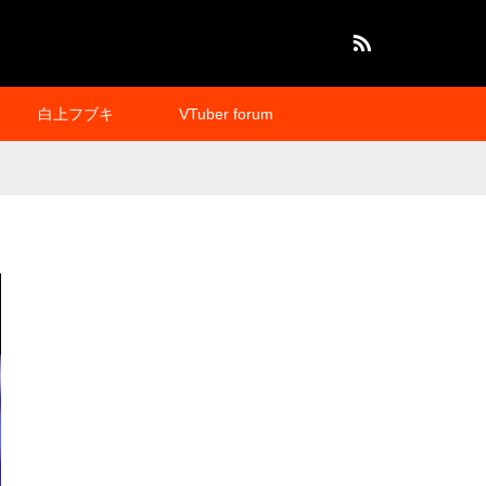
RSS
白上フブキ
VTuber forum