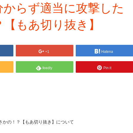
分からず適当に攻撃した
？【もあ切り抜き】
+1
Hatena
feedly
Pin it
さかの！？【もあ切り抜き】について