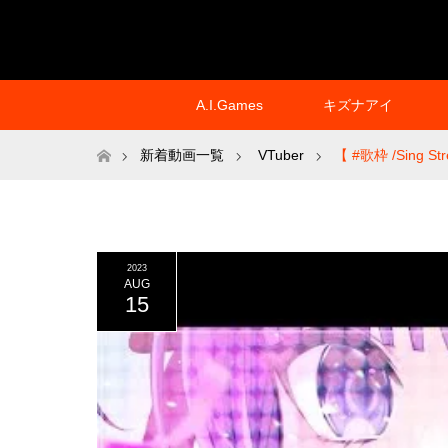
A.I.Games
キズナアイ
ホーム
新着動画一覧
VTuber
【 #歌枠 /Sin
2023
AUG
15