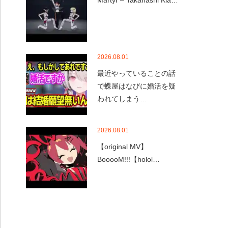
Martyr – Takanashi Kia…
2026.08.01
最近やっていることの話
で蝶屋はなびに婚活を疑
われてしまう…
2026.08.01
【original MV】
BooooM!!!【holol…