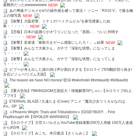
至れり尽くせり発言した高市陣営のおっさん、自分だけクーラーの効いた
避難所だったwwwwwwww
NEW!
あの弩級デジカメがα7の操作感を纏って復活！ ソニー「RX10 V」で撮る極
上の猫写真
NEW!
【衝撃】大阪府警、ミナミの“ベトナムビル”を家宅捜索した結
果・・・・・・
NEW!
【悲報】日本の盆踊りがオワコンになった『原因』、ついに判明す
る・・・・・
NEW!
【衝撃】若者達「株取引をゲーム感覚にしたろ！」→結果
NEW!
【衝撃】みんなで大家さん、ガチで『深刻な状態』になってしま
う・・・・
【衝撃】みんなで大家さん、ガチで『深刻な状態』になってしま
う・・・・
ビブーが考え出した謎の掛け声が面白すぎる【ホロライブEN翻訳切り抜き/
古石ビジュー/リズム天国】
The reason we have NO money! 🤯🥲 #tokiohotel #tomkaulitz #billkaulitz
【重大告知】FBKINGDOM王国拡大！情報解禁SPじゃい【ホロライブ/白上
フブキ】
ETERNAL BLAZE / 久遠たま (Cover) アニメ『魔法少女リリカルなのは
A's』OP
≪Phoenix Wright: Trials and Tribulations≫ EDGEYBOI?!… First
Playthrough! #6【SPOILER WARNING】
【ホロライブ】大空スバルさんYouTube登録者数200万人突破 100万人達成
から約5年
【ホロライブ】みこち、本日復活【さくらみこ】