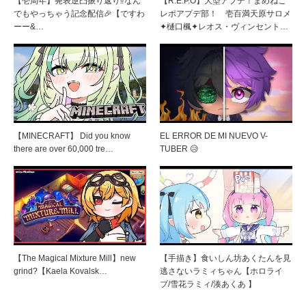
【壱周年】発表逆凸振り返り⁉なん
【R.E.P.O】大型アプデ！まめねこ
でもやっちゃう記念配信🎉【ですわ
レポアプデ部！ 壱百満天原サロメ
ーー&…
✦樋口楓✦レオス・ヴィンセント…
【MINECRAFT】 Did you know
EL ERROR DE MI NUEVO V-
there are over 60,000 tre…
TUBER 😥
【The Magical Mixture Mill】new
【手描き】食いしん坊あくたんを見
grind?【Kaela Kovalsk…
逃さないラミィちゃん【ホロライ
ブ/雪花ラミィ/湊あくあ 】