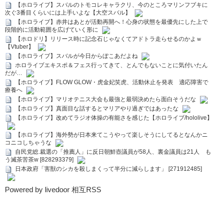
【ホロライブ】スバルのトモコレキャラクリ、今のところマリンフブキに
次ぐ3番目くらいには上手いよな【大空スバル】
【ホロライブ】赤井はあとが活動再開へ！心身の状態を最優先にした上で
段階的に活動範囲を広げていく形に
【ホロドリ】リリース時に記念石じゃなくてアドトラ走らせるのかよｗ
【Vtuber】
【ホロライブ】スバルが今日からぽこあだよね
ホロライブエキスポ＆フェス行ってきて、とんでもないことに気付いたん
だが…
【ホロライブ】FLOW GLOW・虎金妃笑虎、活動休止を発表 適応障害で
療養へ
【ホロライブ】マリオテニス大会も最強と最弱決めたら面白そうだな
【ホロライブ】真面目な話するとマリアやり過ぎではあったな
【ホロライブ】改めてラジオ体操の有能さを感じた【ホロライブ/hololive】
【ホロライブ】海外勢が日本来てこうやって楽しそうにしてるとなんかニ
コニコしちゃうな
自民党総.裁選の「推薦人」に反日朝鮮壺議員が58人、裏金議員は21人 も
う滅茶苦茶w [828293379]
日本政府「害獣のシカを殺しまくって半分に減らします」 [271912485]
Powered by livedoor 相互RSS