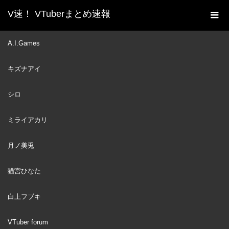
V速！ VTuberまとめ速報
新着動画一覧
VTuber
７ねんめ！
A.I.Games
ホーム
VTuber
2023
キズナアイ
AUG
14
シロ
ミライアカリ
月ノ美兎
猫宮ひなた
白上フブキ
VTuber forum