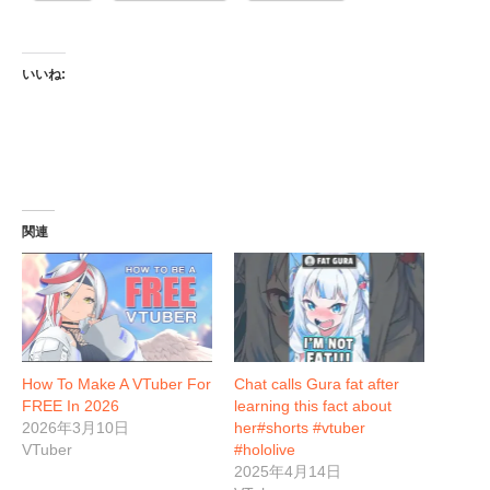
いいね:
関連
How To Make A VTuber For
Chat calls Gura fat after
FREE In 2026
learning this fact about
2026年3月10日
her#shorts #vtuber
VTuber
#hololive
2025年4月14日