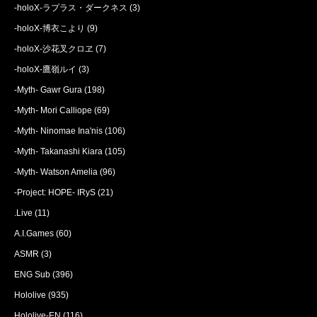
-holoX-ラプラス・ダークネス
(3)
-holoX-博衣こより
(9)
-holoX-沙花叉クロヱ
(7)
-holoX-鷹嶺ルイ
(3)
-Myth- Gawr Gura
(198)
-Myth- Mori Calliope
(69)
-Myth- Ninomae Ina'nis
(106)
-Myth- Takanashi Kiara
(105)
-Myth- Watson Amelia
(96)
-Project: HOPE- IRyS
(21)
.Live
(11)
A.I.Games
(60)
ASMR
(3)
ENG Sub
(396)
Hololive
(935)
Hololive-EN
(116)