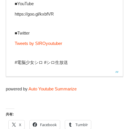
■YouTube
https://goo.gl/kxbfVR
■Twitter
Tweets by SIROyoutuber
#電脳少女シロ #シロ生放送
powered by
Auto Youtube Summarize
共有:
X
Facebook
Tumblr