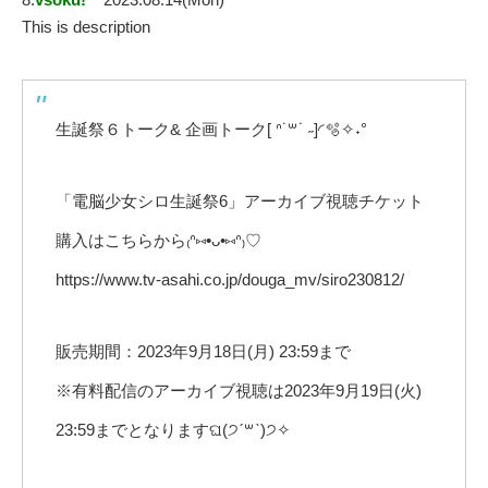
This is description
生誕祭６トーク& 企画トーク[ ᐢ˙꒳˙ ˶]◜🫧✧˖°
「電脳少女シロ生誕祭6」アーカイブ視聴チケット
購入はこちらから₍ᐢ⑅•ᴗ•⑅ᐢ₎♡
https://www.tv-asahi.co.jp/douga_mv/siro230812/
販売期間：2023年9月18日(月) 23:59まで
※有料配信のアーカイブ視聴は2023年9月19日(火)
23:59までとなりますଘ(੭ˊ꒳​ˋ)੭✧