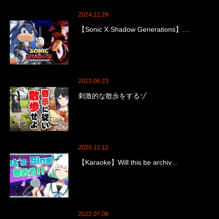
2024.12.29
【Sonic X Shadow Generations】…
2023.06.23
刺激的な散歩をするゾ
2020.12.12
【Karaoke】Will this be archiv…
2022.07.08