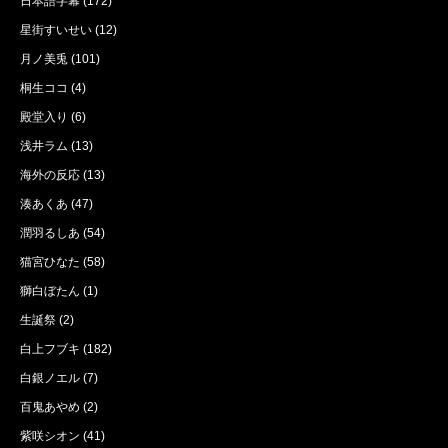
日本語字幕
(172)
星街すいせい
(12)
月ノ美兎
(101)
桐生ココ
(4)
殿堂入り
(6)
浅井ラム
(13)
海外の反応
(13)
湊あくあ
(47)
潤羽るしあ
(54)
猫宮ひなた
(58)
獅白ぼたん
(1)
生誕祭
(2)
白上フブキ
(182)
白銀ノエル
(7)
百鬼あやめ
(2)
紫咲シオン
(41)