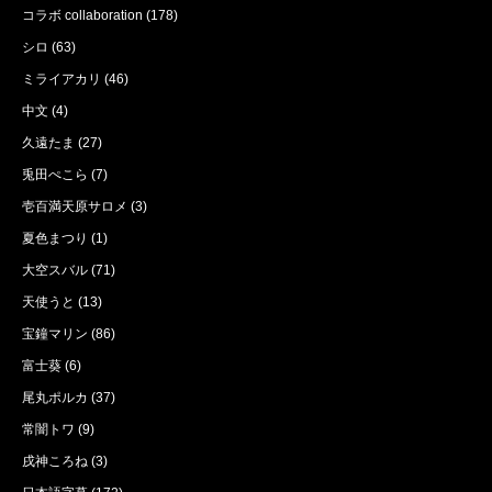
コラボ collaboration
(178)
シロ
(63)
ミライアカリ
(46)
中文
(4)
久遠たま
(27)
兎田ぺこら
(7)
壱百満天原サロメ
(3)
夏色まつり
(1)
大空スバル
(71)
天使うと
(13)
宝鐘マリン
(86)
富士葵
(6)
尾丸ポルカ
(37)
常闇トワ
(9)
戌神ころね
(3)