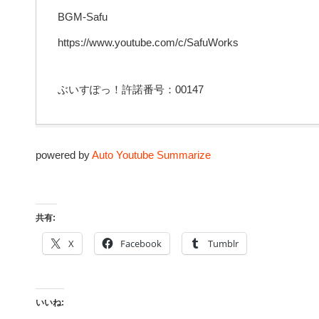
BGM-Safu
https://www.youtube.com/c/SafuWorks
ぶいすぽっ！許諾番号：00147
powered by
Auto Youtube Summarize
共有:
X
Facebook
Tumblr
いいね: