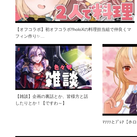
【オフコラボ】初オフコラボ‼holoXの料理担当組で仲良くマ
フィン作り✨…
【雑談】企画の裏話とか、皆様方と話
したりとか！【ですわ～】
ﾏｿｿｿとﾌﾟﾚｱ【