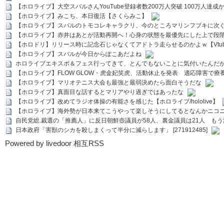
【ホロライブ】大空スバルさんYouTube登録者数200万人突破 100万人達成
【ホロライブ】みこち、本日復活【さくらみこ】
【ホロライブ】スバルのトモコレキャラクリ、今のところマリンフブキに次ぐ
【ホロライブ】赤井はあとが活動再開へ！心身の状態を最優先にした上で段
【ホロドリ】リリース時に記念石じゃなくてアドトラ走らせるのかよｗ【Vtub
【ホロライブ】スバルが今日からぽこあだよね
ホロライブエキスポ＆フェス行ってきて、とんでもないことに気付いたんだ
【ホロライブ】FLOW GLOW・虎金妃笑虎、活動休止を発表 適応障害で療
【ホロライブ】マリオテニス大会も最強と最弱決めたら面白そうだな
【ホロライブ】真面目な話するとマリアやり過ぎではあったな
【ホロライブ】改めてラジオ体操の有能さを感じた【ホロライブ/hololive】
【ホロライブ】海外勢が日本来てこうやって楽しそうにしてるとなんかニコ
自民党総.裁選の「推薦人」に反日朝鮮壺議員が58人、裏金議員は21人 もう滅茶苦茶
日本政府「害獣のシカを殺しまくって半分に減らします」 [271912485]
Powered by livedoor 相互RSS