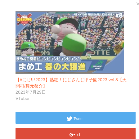
V
【#にじ甲2023】熱狂！にじさんじ甲子園2023 vol.8【天
開司/舞元啓介】
2023年7月29日
VTuber
Tweet
+1