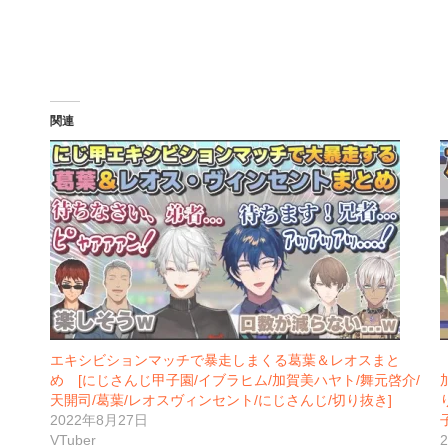
関連
エキシビションマッチで暴走しまくる葛葉＆レオスまと
め [にじさんじ甲子園/イブラヒム/加賀美ハヤト/舞元啓介/
天開司/葛葉/レオスヴィンセント/にじさんじ/切り抜き]
2022年8月27日
VTuber