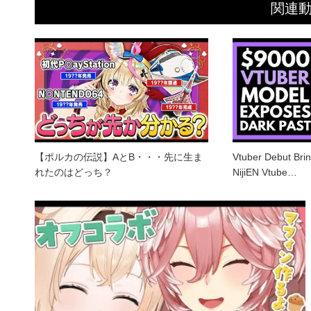
関連
【ポルカの伝説】AとB・・・先に生ま
Vtuber Debut Brin
れたのはどっち？
NijiEN Vtube…