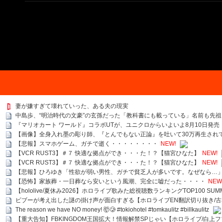
妻が嫌すぎて壊れていった、ある夫の現実
中島歩、“明治時代の文豪”の玄孫だった「教科書にも載っている」名前も先
『マリオカート ワールド』コラボUTが、ユニクロからいよいよ8月10日発売
【画像】全身入れ墨の彫り師、『とんでもない正論』を吐いて30万再生され
【悲報】スマホゲーム、ガチで逝く・・・・・・・・
NEW!
【VCR RUST3】＃７ 快適な拠点ができ・・・た！？【猫宮ひなた】
NEW!
【VCR RUST3】＃７ 快適な拠点ができ・・・た！？【猫宮ひなた】
NEW!
【悲報】ひろゆき「性欲が弱い男性、ガチで貧乏人が多いです。なぜなら…
【恐怖】家族葬・一日葬なら安いという風潮、完全に嘘だった・・・・
NEW
【hololive/夏休み2026】ホロライブ歌みた総視聴数ランキングTOP100 SUMMER SPECI
ビブーが考え出した謎の掛け声が面白すぎる【ホロライブEN翻訳切り抜き/古
The reason we have NO money! 🤯🥲 #tokiohotel #tomkaulitz #billkaulitz
【重大告知】FBKINGDOM王国拡大！情報解禁SPじゃい【ホロライブ/白上