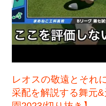
レオスの敬遠とそれ
采配を解説する舞元&
園2023/切り抜き】