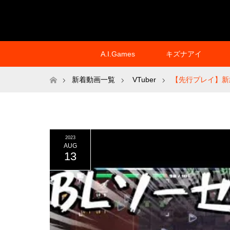
A.I.Games
キズナアイ
ホーム
新着動画一覧
VTuber
【先行プレイ】新
2023
AUG
13