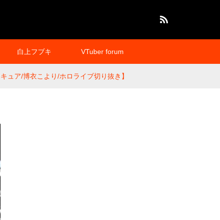
RSS
白上フブキ
VTuber forum
キュア/博衣こより/ホロライブ切り抜き】