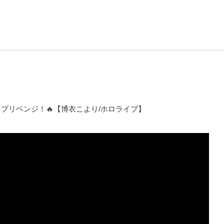
Dマップリベンジ！🔥【博衣こより/ホロライブ】