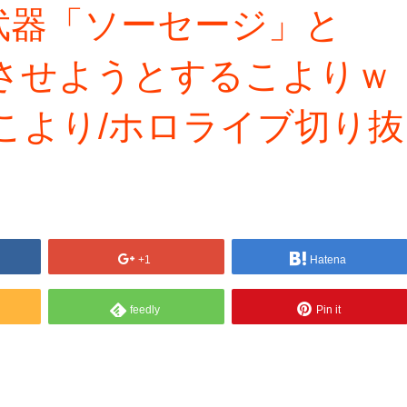
武器「ソーセージ」と
ボさせようとするこよりｗ
こより/ホロライブ切り抜
+1
Hatena
feedly
Pin it