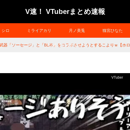
V速！ VTuberまとめ速報
シロ
ミライアカリ
月ノ美兎
猫宮ひなた
武器「ソーセージ」と「BL本」をコラボさせようとするこよりｗ【ホロ
プライバシーポリシー
VTuber