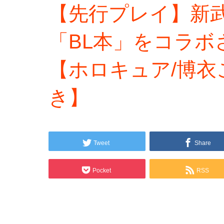
【先行プレイ】新
「BL本」をコラ
【ホロキュア/博衣
き】
Tweet
Share
Pocket
RSS