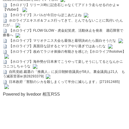
【ホロドリ】リリース時に記念石じゃなくてアドトラ走らせるのかよｗ
【Vtuber】
【ホロライブ】スバルが今日からぽこあだよね
ホロライブエキスポ＆フェス行ってきて、とんでもないことに気付いたん
だが…
【ホロライブ】FLOW GLOW・虎金妃笑虎、活動休止を発表 適応障害で
療養へ
【ホロライブ】マリオテニス大会も最強と最弱決めたら面白そうだな
【ホロライブ】真面目な話するとマリアやり過ぎではあったな
【ホロライブ】改めてラジオ体操の有能さを感じた【ホロライブ/hololive】
【ホロライブ】海外勢が日本来てこうやって楽しそうにしてるとなんかニ
コニコしちゃうな
自民党総.裁選の「推薦人」に反日朝鮮壺議員が58人、裏金議員は21人 も
う滅茶苦茶w [828293379]
日本政府「害獣のシカを殺しまくって半分に減らします」 [271912485]
Powered by livedoor 相互RSS