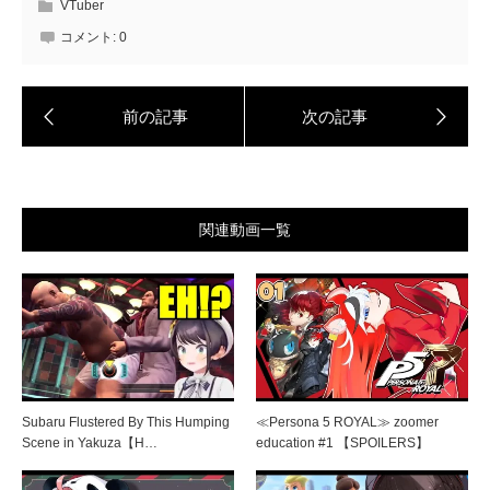
VTuber
コメント:
0
関連動画一覧
Subaru Flustered By This Humping
≪Persona 5 ROYAL≫ zoomer
Scene in Yakuza【H…
education #1 【SPOILERS】