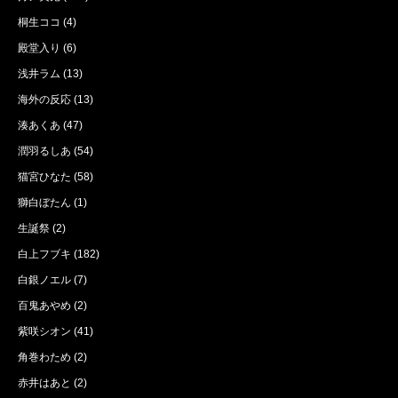
桐生ココ
(4)
殿堂入り
(6)
浅井ラム
(13)
海外の反応
(13)
湊あくあ
(47)
潤羽るしあ
(54)
猫宮ひなた
(58)
獅白ぼたん
(1)
生誕祭
(2)
白上フブキ
(182)
白銀ノエル
(7)
百鬼あやめ
(2)
紫咲シオン
(41)
角巻わため
(2)
赤井はあと
(2)