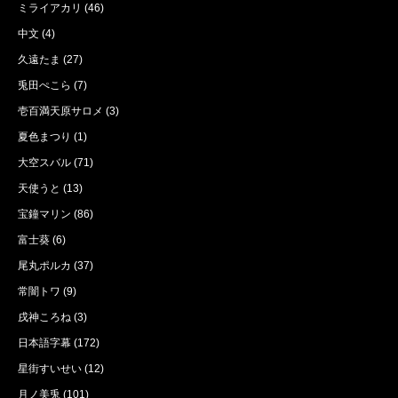
ミライアカリ
(46)
中文
(4)
久遠たま
(27)
兎田ぺこら
(7)
壱百満天原サロメ
(3)
夏色まつり
(1)
大空スバル
(71)
天使うと
(13)
宝鐘マリン
(86)
富士葵
(6)
尾丸ポルカ
(37)
常闇トワ
(9)
戌神ころね
(3)
日本語字幕
(172)
星街すいせい
(12)
月ノ美兎
(101)