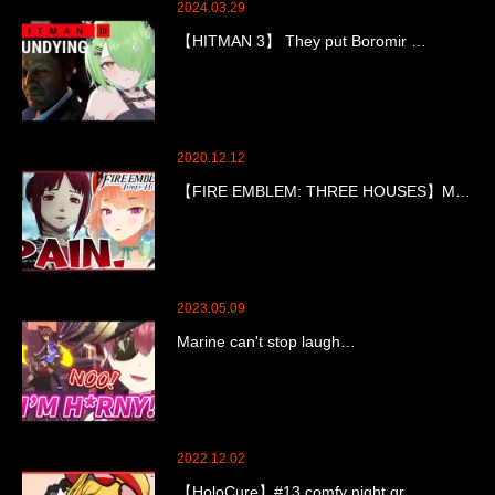
2024.03.29
【HITMAN 3】 They put Boromir …
2020.12.12
【FIRE EMBLEM: THREE HOUSES】M…
2023.05.09
Marine can't stop laugh…
2022.12.02
【HoloCure】#13 comfy night gr…