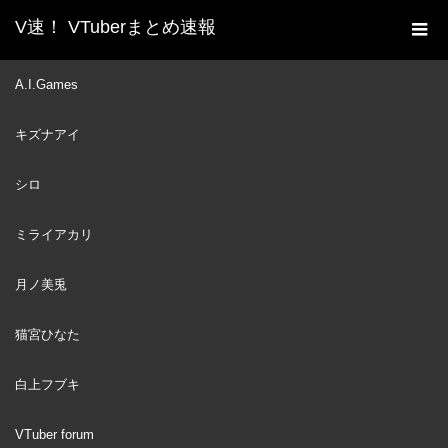
V速！ VTuberまとめ速報
新着動画一覧
VTuber
最強のライバル、フブさん
A.I.Games
ホーム
に負けまくり「み俺恥」が生まれた瞬間と巻き込まれ事故に遭う
キズナアイ
ミオしゃｗ【白上フブキ/さくらみこ/大神ミオ/ホロライブ/切り抜
き】
シロ
VTuber
2023
AUG
12
ミライアカリ
月ノ美兎
猫宮ひなた
白上フブキ
VTuber forum