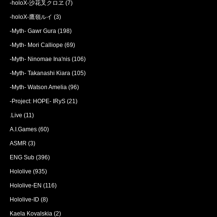
-holoX-沙花叉クロヱ
(7)
-holoX-鷹嶺ルイ
(3)
-Myth- Gawr Gura
(198)
-Myth- Mori Calliope
(69)
-Myth- Ninomae Ina'nis
(106)
-Myth- Takanashi Kiara
(105)
-Myth- Watson Amelia
(96)
-Project: HOPE- IRyS
(21)
.Live
(11)
A.I.Games
(60)
ASMR
(3)
ENG Sub
(396)
Hololive
(935)
Hololive-EN
(116)
Hololive-ID
(8)
Kaela Kovalskia
(2)