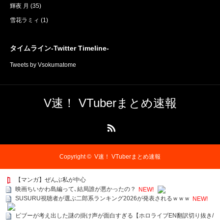
輝夜 月
(35)
雪花ラミィ
(1)
タイムライン-Twitter Timeline-
Tweets by Vsokumatome
V速！ VTuberまとめ速報
RSS
Copyright ©
V速！ VTuberまとめ速報
【マンガ】ぜんぶ私が中心
映画ちいかわ島編って､結局誰が悪かったの？
NEW!
SUSURU視聴者が選ぶ二郎系ランキング2026が発表されるｗｗｗ
NEW!
ビブーが考え出した謎の掛け声が面白すぎる【ホロライブEN翻訳切り抜き/