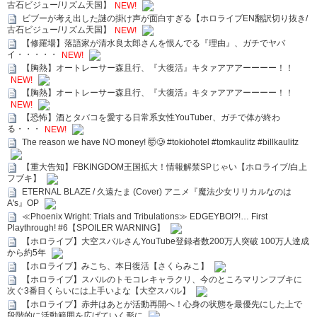
古石ビジュー/リズム天国】
NEW!
ビブーが考え出した謎の掛け声が面白すぎる【ホロライブEN翻訳切り抜き/
古石ビジュー/リズム天国】
NEW!
【修羅場】落語家が清水良太郎さんを恨んでる『理由』、ガチでヤバ
イ・・・・・
NEW!
【胸熱】オートレーサー森且行、『大復活』キタァアアアーーーー！！
NEW!
【胸熱】オートレーサー森且行、『大復活』キタァアアアーーーー！！
NEW!
【恐怖】酒とタバコを愛する日常系女性YouTuber、ガチで体が終わ
る・・・
NEW!
The reason we have NO money! 🤯🥲 #tokiohotel #tomkaulitz #billkaulitz
【重大告知】FBKINGDOM王国拡大！情報解禁SPじゃい【ホロライブ/白上
フブキ】
ETERNAL BLAZE / 久遠たま (Cover) アニメ『魔法少女リリカルなのは
A's』OP
≪Phoenix Wright: Trials and Tribulations≫ EDGEYBOI?!… First
Playthrough! #6【SPOILER WARNING】
【ホロライブ】大空スバルさんYouTube登録者数200万人突破 100万人達成
から約5年
【ホロライブ】みこち、本日復活【さくらみこ】
【ホロライブ】スバルのトモコレキャラクリ、今のところマリンフブキに
次ぐ3番目くらいには上手いよな【大空スバル】
【ホロライブ】赤井はあとが活動再開へ！心身の状態を最優先にした上で
段階的に活動範囲を広げていく形に