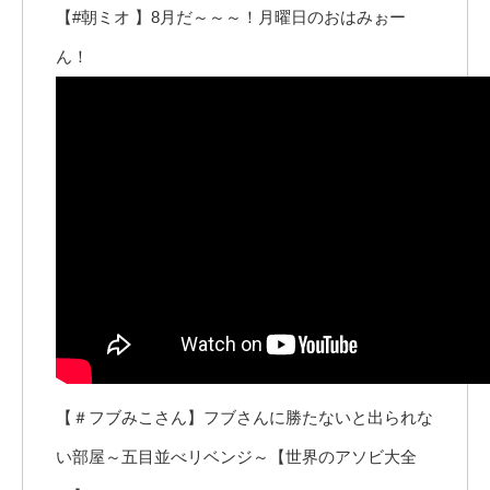
【#朝ミオ 】8月だ～～～！月曜日のおはみぉー
ん！
【＃フブみこさん】フブさんに勝たないと出られな
い部屋～五目並べリベンジ～【世界のアソビ大全