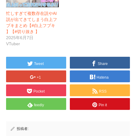
忙しすぎて複数存在説やAI
説が出てきてしまう白上フ
ブキまとめ【#白上フブキ
】【#切り抜き 】
2025年6月7日
VTuber
Tweet
Share
+1
Hatena
Pocket
RSS
feedly
Pin it
投稿者: