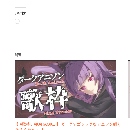
いいね:
読
み
込
み
中…
関連
【 #歌枠 / #KARAOKE 】ダークでゴシックなアニソン縛り