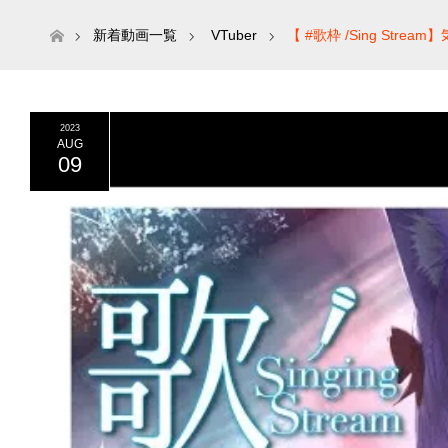
ホーム
新着動画一覧
VTuber
【 #歌枠 /Sing St
2023
AUG
09