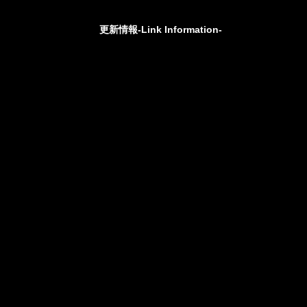
更新情報-Link Information-