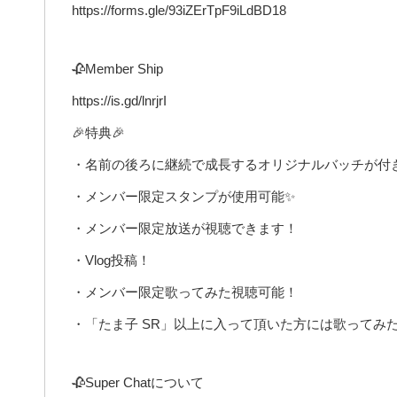
https://forms.gle/93iZErTpF9iLdBD18
🥀Member Ship
https://is.gd/lnrjrI​
🎉特典🎉
・名前の後ろに継続で成長するオリジナルバッチが付
・メンバー限定スタンプが使用可能✨
・メンバー限定放送が視聴できます！
・Vlog投稿！
・メンバー限定歌ってみた視聴可能！
・「たま子 SR」以上に入って頂いた方には歌ってみ
🥀Super Chatについて