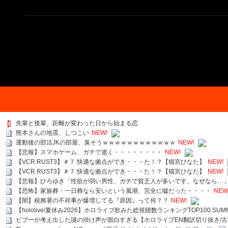
先輩と後輩、距離が変わった日から始まる恋
熊本さんの地震、しつこい
NEW!
運動後の部活JKの部屋、臭そうｗｗｗｗｗｗｗｗｗｗｗｗ
NEW!
【悲報】スマホゲーム、ガチで逝く・・・・・・・・
NEW!
【VCR RUST3】＃７ 快適な拠点ができ・・・た！？【猫宮ひなた】
NEW!
【VCR RUST3】＃７ 快適な拠点ができ・・・た！？【猫宮ひなた】
NEW!
【悲報】ひろゆき「性欲が弱い男性、ガチで貧乏人が多いです。なぜなら…
【恐怖】家族葬・一日葬なら安いという風潮、完全に嘘だった・・・・
NEW
【闇】税務署の不祥事が爆増してる『原因』って何？？
NEW!
【hololive/夏休み2026】ホロライブ歌みた総視聴数ランキングTOP100 SUMMER SPECI
ビブーが考え出した謎の掛け声が面白すぎる【ホロライブEN翻訳切り抜き/古