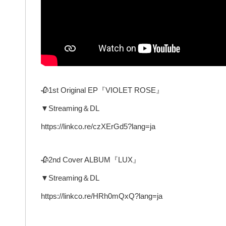
🥀1st Original EP『VIOLET ROSE』
▼Streaming＆DL
https://linkco.re/czXErGd5?lang=ja
🥀2nd Cover ALBUM『LUX』
▼Streaming＆DL
https://linkco.re/HRh0mQxQ?lang=ja