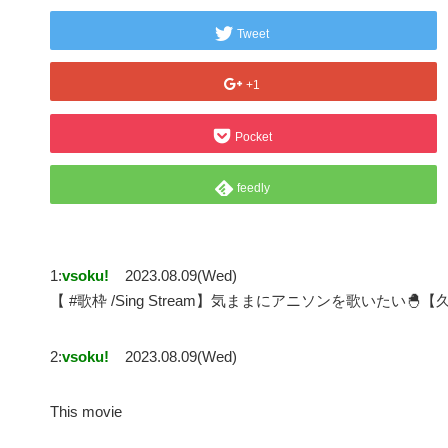
Tweet
+1
Pocket
feedly
1:
vsoku!
2023.08.09(Wed)
【 #歌枠 /Sing Stream】気ままにアニソンを歌いたい
2:
vsoku!
2023.08.09(Wed)
This movie