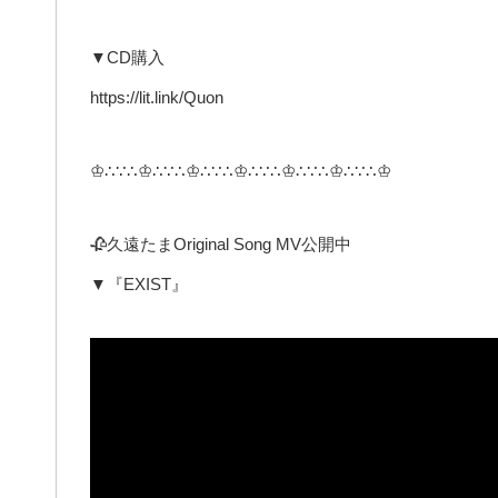
▼CD購入
https://lit.link/Quon
♔∴∵∴♔∴∵∴♔∴∵∴♔∴∵∴♔∴∵∴♔∴∵∴♔
🥀久遠たまOriginal Song MV公開中
▼『EXIST』