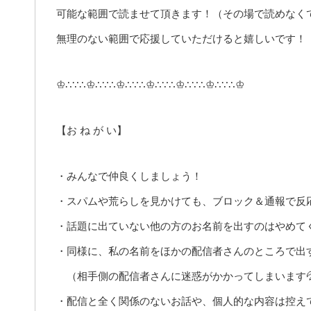
可能な範囲で読ませて頂きます！（その場で読めなくて
無理のない範囲で応援していただけると嬉しいです！
♔∴∵∴♔∴∵∴♔∴∵∴♔∴∵∴♔∴∵∴♔∴∵∴♔
【お ね が い】
・みんなで仲良くしましょう！
・スパムや荒らしを見かけても、ブロック＆通報で反
・話題に出ていない他の方のお名前を出すのはやめて
・同様に、私の名前をほかの配信者さんのところで出
（相手側の配信者さんに迷惑がかかってしまいます
・配信と全く関係のないお話や、個人的な内容は控え