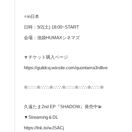
⭐️in日本
日時：9/2(土) 18:00~START
会場：池袋HUMAXシネマズ
🔽チケット購入ページ
https://guildcq.wixsite.com/quontama3rdlive
♔∴∵∴♔∴∵∴♔∴∵∴♔∴∵∴♔∴∵∴♔∴∵∴♔
久遠たま2nd EP『SHADOW』発売中💫
▼Streaming＆DL
https://lnk.to/wJSACj