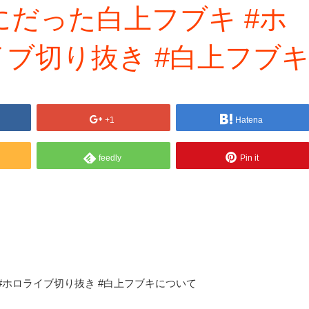
だった白上フブキ #ホ
イブ切り抜き #白上フブ
+1
Hatena
feedly
Pin it
#ホロライブ切り抜き #白上フブキについて