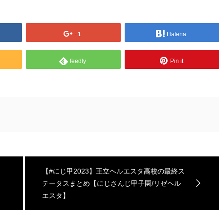
+1
Hatena
feedly
Pin it
【#にじ甲2023】王立ヘルエスタ高校の最終ス
テータスまとめ【にじさんじ甲子園/リゼヘル
エスタ】