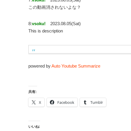
この動画消されないよな？
8:
vsoku!
2023.08.05(Sat)
This is description
powered by
Auto Youtube Summarize
共有:
X
Facebook
Tumblr
いいね: