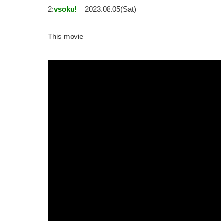
2:
vsoku!
2023.08.05(Sat)
This movie