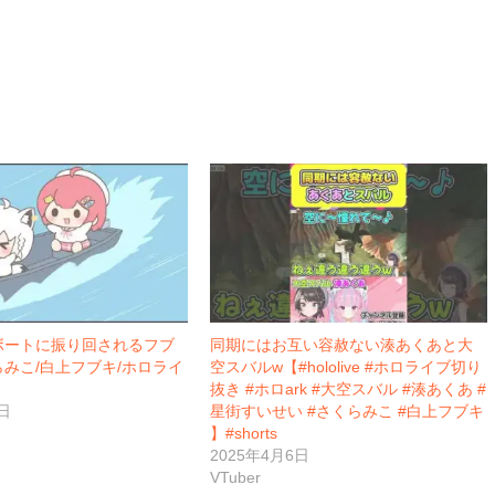
ボートに振り回されるフブ
同期にはお互い容赦ない湊あくあと大
みこ/白上フブキ/ホロライ
空スバルw【#hololive #ホロライブ切り
抜き #ホロark #大空スバル #湊あくあ #
日
星街すいせい #さくらみこ #白上フブキ
】#shorts
2025年4月6日
VTuber