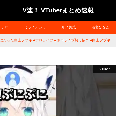
V速！ VTuberまとめ速報
シロ
ミライアカリ
月ノ美兎
猫宮ひなた
にだった白上フブキ #ホロライブ #ホロライブ切り抜き #白上フブキ
プライバシーポリシー
VTuber