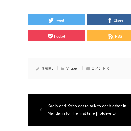
Tweet
Share
Pocket
RSS
投稿者:
VTuber
コメント:
0
Kaela and Kobo got to talk to each other in
Mandarin for the first time [hololiveID]