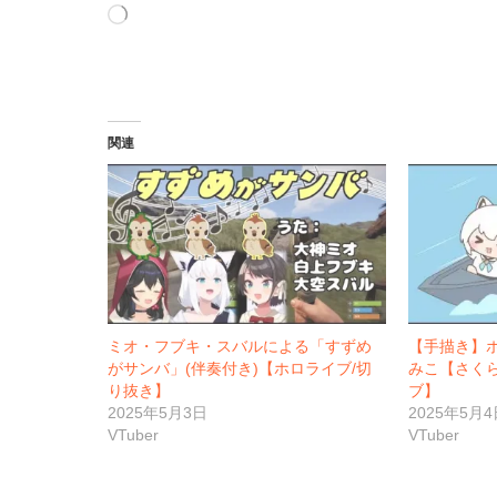
読
み
込
み
中…
関連
ミオ・フブキ・スバルによる「すずめ
【手描き】
がサンバ」(伴奏付き)【ホロライブ/切
みこ【さくら
り抜き】
ブ】
2025年5月3日
2025年5月4
VTuber
VTuber