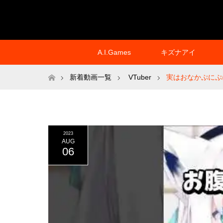
A.I.Games
キズナアイ
ホーム
新着動画一覧
VTuber
実はおなかぷにぷ
2023
AUG
06