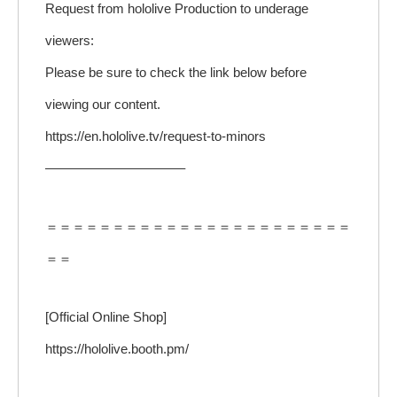
Request from hololive Production to underage
viewers:
Please be sure to check the link below before
viewing our content.
https://en.hololive.tv/request-to-minors
——————————–
＝＝＝＝＝＝＝＝＝＝＝＝＝＝＝＝＝＝＝＝＝＝＝
＝＝
[Official Online Shop]
https://hololive.booth.pm/