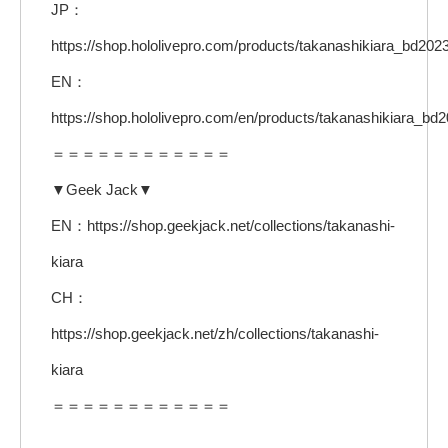
JP：
https://shop.hololivepro.com/products/takanashikiara_bd202
EN：
https://shop.hololivepro.com/en/products/takanashikiara_bd
＝＝＝＝＝＝＝＝＝＝＝＝
▼Geek Jack▼
EN：https://shop.geekjack.net/collections/takanashi-
kiara
CH：
https://shop.geekjack.net/zh/collections/takanashi-
kiara
＝＝＝＝＝＝＝＝＝＝＝＝