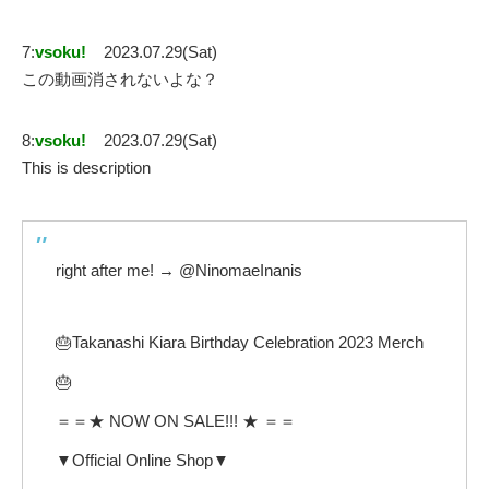
7:
vsoku!
2023.07.29(Sat)
この動画消されないよな？
8:
vsoku!
2023.07.29(Sat)
This is description
right after me! → @NinomaeInanis
🎂Takanashi Kiara Birthday Celebration 2023 Merch
🎂
＝＝★ NOW ON SALE!!! ★ ＝＝
▼Official Online Shop▼