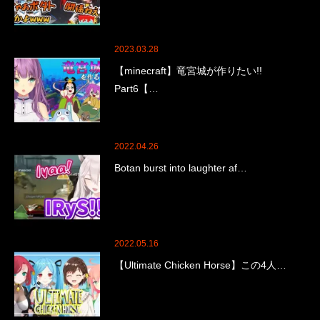
2023.03.28
【minecraft】竜宮城が作りたい!!
Part6【…
2022.04.26
Botan burst into laughter af…
2022.05.16
【Ultimate Chicken Horse】この4人…