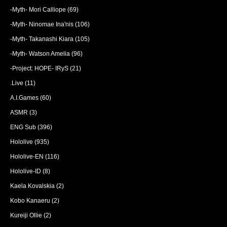
-Myth- Mori Calliope
(69)
-Myth- Ninomae Ina'nis
(106)
-Myth- Takanashi Kiara
(105)
-Myth- Watson Amelia
(96)
-Project: HOPE- IRyS
(21)
.Live
(11)
A.I.Games
(60)
ASMR
(3)
ENG Sub
(396)
Hololive
(935)
Hololive-EN
(116)
Hololive-ID
(8)
Kaela Kovalskia
(2)
Kobo Kanaeru
(2)
Kureiji Ollie
(2)