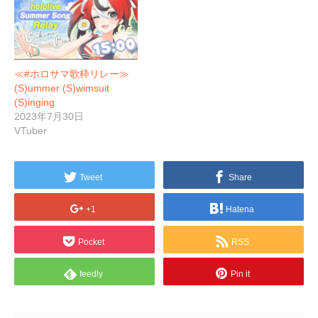
≪#ホロサマ歌枠リレー≫
(S)ummer (S)wimsuit
(S)inging
2023年7月30日
VTuber
Tweet
Share
+1
Hatena
Pocket
RSS
feedly
Pin it