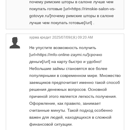
почему римские шторы в салоне лучше чем
покупать готовые [url=https://rimskie-salon-vs-
gotovye.ru/]почему римские шторы в салоне
лучше чем покупать готовые[/url] .
хурма кредит
2025/07/09/(水) 09:20 AM
Не упустите возможность получить
[url=https://mfo-online-zaymi.ru/]срочно
деньги[/url] на карту быстро и удобно!
Небольшие займы становятся все более
популярными в современном мире. Множество
заемщиков предпочитает именно такой способ
решения денежных вопросов. Основной
причиной этого является легкость получения.
Оформление, как правило, занимает
считанные минуты. Такой подход особенно
важен для людей, находящихся в сложной
финансовой ситуации.