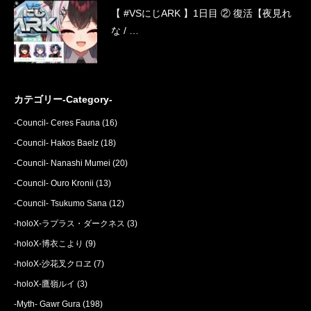
【 #VSにじARK 】1日目 ② 復活【夜見れ
な / …
カテゴリー-Category-
-Council- Ceres Fauna
(16)
-Council- Hakos Baelz
(18)
-Council- Nanashi Mumei
(20)
-Council- Ouro Kronii
(13)
-Council- Tsukumo Sana
(12)
-holoX-ラプラス・ダークネス
(3)
-holoX-博衣こより
(9)
-holoX-沙花叉クロヱ
(7)
-holoX-鷹嶺ルイ
(3)
-Myth- Gawr Gura
(198)