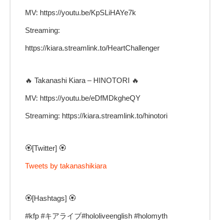
MV: https://youtu.be/KpSLiHAYe7k
Streaming:
https://kiara.streamlink.to/HeartChallenger
🔥 Takanashi Kiara – HINOTORI 🔥
MV: https://youtu.be/eDfMDkgheQY
Streaming: https://kiara.streamlink.to/hinotori
🏵️[Twitter] 🏵️
Tweets by takanashikiara
🏵️[Hashtags] 🏵️
#kfp #キアライブ#hololiveenglish #holomyth