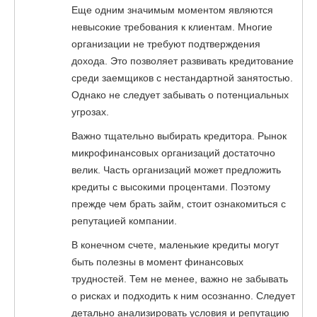
Еще одним значимым моментом являются
невысокие требования к клиентам. Многие
организации не требуют подтверждения
дохода. Это позволяет развивать кредитование
среди заемщиков с нестандартной занятостью.
Однако не следует забывать о потенциальных
угрозах.
Важно тщательно выбирать кредитора. Рынок
микрофинансовых организаций достаточно
велик. Часть организаций может предложить
кредиты с высокими процентами. Поэтому
прежде чем брать займ, стоит ознакомиться с
репутацией компании.
В конечном счете, маленькие кредиты могут
быть полезны в момент финансовых
трудностей. Тем не менее, важно не забывать
о рисках и подходить к ним осознанно. Следует
детально анализировать условия и репутацию