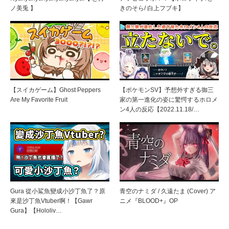
ノ美兎 】
きのそら/​ 白上フブキ】
【スイカゲーム】Ghost Peppers
【ポケモンSV】予想外すぎる御三
Are My Favorite Fruit
家の第一進化の姿に驚愕するホロメ
ン4人の反応【2022.11.18/…
Gura 從小鯊魚變成小沙丁魚了？原
青空のナミダ / 久遠たま (Cover) ア
來是沙丁魚Vtuber啊！【Gawr
ニメ『BLOOD+』OP
Gura】【Hololiv…