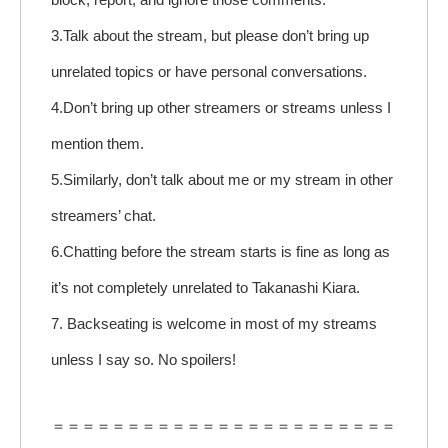
3.Talk about the stream, but please don’t bring up
unrelated topics or have personal conversations.
4.Don’t bring up other streamers or streams unless I
mention them.
5.Similarly, don’t talk about me or my stream in other
streamers’ chat.
6.Chatting before the stream starts is fine as long as
it’s not completely unrelated to Takanashi Kiara.
7. Backseating is welcome in most of my streams
unless I say so. No spoilers!
＝＝＝＝＝＝＝＝＝＝＝＝＝＝＝＝＝＝＝＝＝＝＝