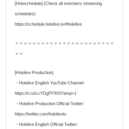
[Holoschedule] (Check all members streaming
schedules)
https://schedule.hololive.tv/#hololive
＝＝＝＝＝＝＝＝＝＝＝＝＝＝＝＝＝＝＝＝＝＝＝
＝＝
[Hololive Production]
・Hololive English YouTube Channel:
https://t.co/LcYDgFF9V0?amp=1
・Hololive Production Official Twitter:
https://twitter.com/hololivetv
・Hololive English Official Twitter: