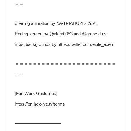
＝＝
opening animation by @vTPIAHG2hsI2dVE
Ending screen by @akira0053 and @grape.daze
most backgrounds by https://twitter.com/exile_eden
＝＝＝＝＝＝＝＝＝＝＝＝＝＝＝＝＝＝＝＝＝＝＝
＝＝
[Fan Work Guidelines]
https://en.hololive.tv/terms
——————————–