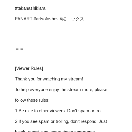
#takanashikiara
FANART #artsofashes #絵ニックス
＝＝＝＝＝＝＝＝＝＝＝＝＝＝＝＝＝＝＝＝＝＝＝
＝＝
[Viewer Rules]
Thank you for watching my stream!
To help everyone enjoy the stream more, please
follow these rules:
1.Be nice to other viewers. Don’t spam or troll
2.If you see spam or trolling, don’t respond. Just
block, report, and ignore those comments.