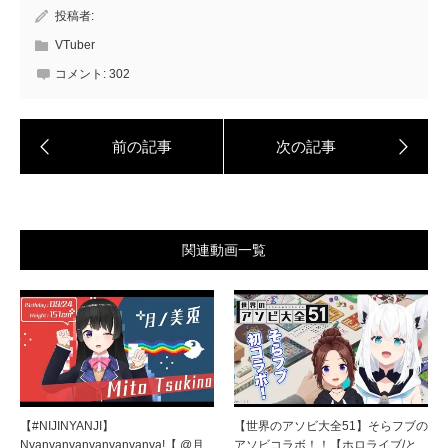
投稿者:
VTuber
コメント:
302
関連動画一覧
【#NIJINYANJI】
【世界のアソビ大全51】そらフブの
Nyanyanyanyanyanyanya!【 @月
アソビコラボ！！【ホロライブ/と