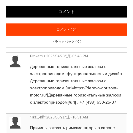
コメント
コメント ( 3 )
トラックバック ( 0 )
Prokarniz
2025/04/28/(月) 05:43 PM
Деревянные горизонтальные жалюзи с
электроприводом: функциональность и дизайн
Деревянные горизонтальные жалюзи с
электроприводом [url=https://derevo-gorizont-
motor.ru/]Деревянные горизонтальные жалюзи
с электроприводом[/url] . +7 (499) 638-25-37
"Ткацкий"
2025/06/21/(土) 10:51 AM
Причины заказать римские шторы в салоне