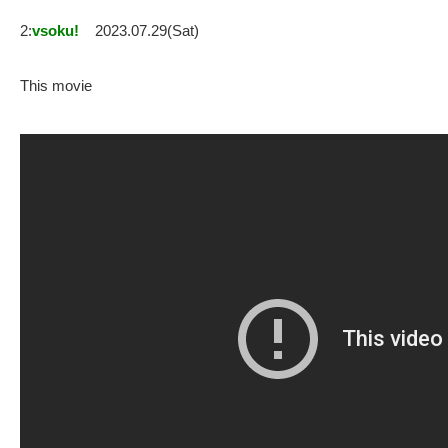
2:
vsoku!
2023.07.29(Sat)
This movie