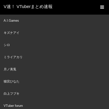
V速！ VTuberまとめ速報
新着動画一覧
VTuber
【UNARCHIVED】
A.I.Games
ホーム
SWIMSUIT SUMMER KARAOKE【#ホロサマ歌枠リレー】
キズナアイ
VTuber
2023
JUL
30
シロ
ミライアカリ
月ノ美兎
猫宮ひなた
白上フブキ
VTuber forum