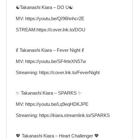
☯Takanashi Kiara – DO U☯
MV: https://youtu.be/QI96hnhcr2E
STREAM:https://cover.lnk.to/DOU
💃 Takanashi Kiara – Fever Night 💃
MV: https://youtu.be/SF4rteXN57w
Streaming: https://cover.lnk.to/FeverNight
✨ Takanashi Kiara – SPARKS ✨
MV: https://youtu.be/Lq9eqHDKJPE
Streaming: https://kiara.streamlink.to/SPARKS
💖 Takanashi Kiara – Heart Challenger 💖