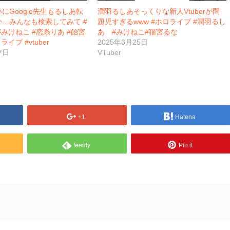
にGoogle先生もるしあ転
潤羽るしあそっくりな新人Vtuberが問
…みんなも検索してみて #
題児すぎるwww #ホロライブ #潤羽るし
#みけねこ #恋糸りあ #飴宮
あ #みけねこ#猫宮るな
イブ #vtuber
2025年3月25日
7日
VTuber
+1
Hatena
feedly
Pin it