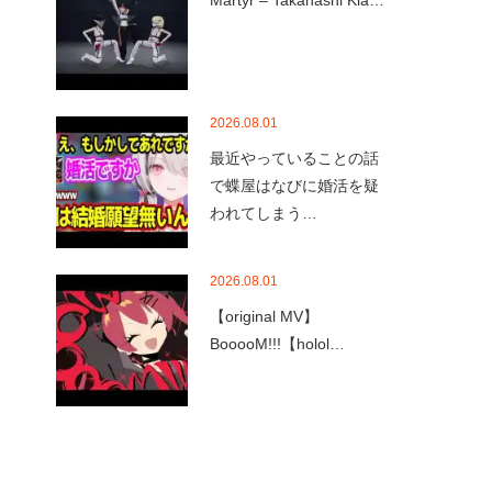
Martyr – Takanashi Kia…
2026.08.01
最近やっていることの話
で蝶屋はなびに婚活を疑
われてしまう…
2026.08.01
【original MV】
BooooM!!!【holol…