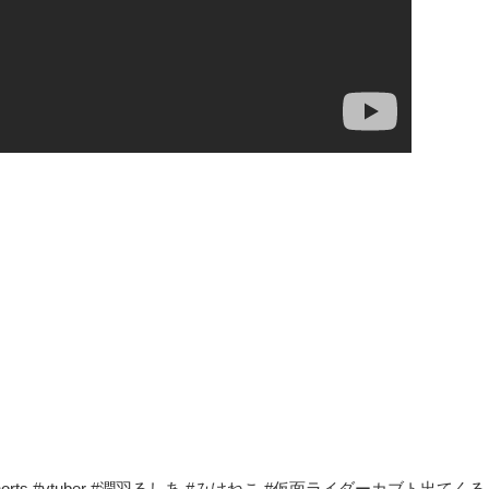
orts #vtuber #潤羽るしあ #みけねこ #仮面ライダーカブト出てくる