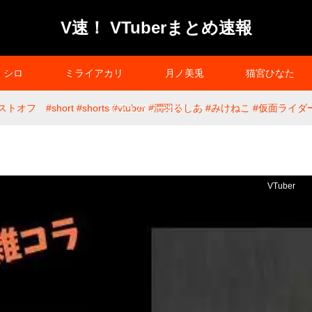
V速！ VTuberまとめ速報
シロ
ミライアカリ
月ノ美兎
猫宮ひなた
オフ #short #shorts #vtuber #潤羽るしあ #みけねこ #仮面ライ
プライバシーポリシー
VTuber