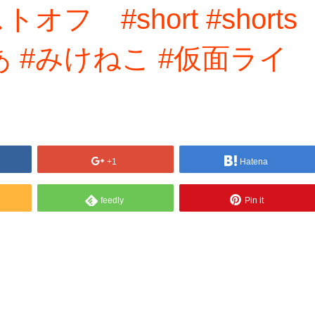
フ #short #shorts
しあ #みけねこ #仮面ライ
+1
Hatena
feedly
Pin it