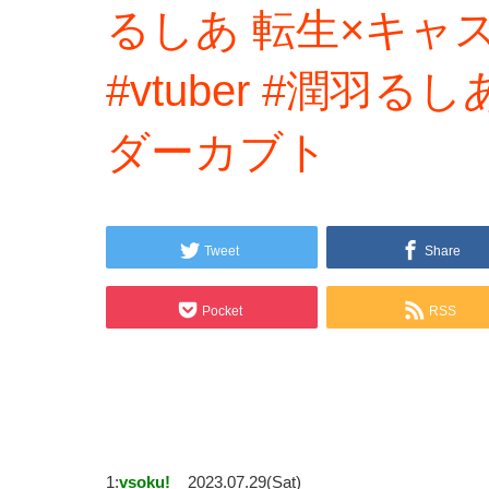
るしあ 転生×キャストオ
#vtuber #潤羽る
ダーカブト
Tweet
Share
Pocket
RSS
1:
vsoku!
2023.07.29(Sat)