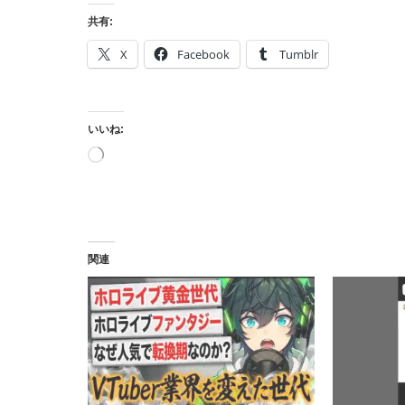
共有:
X
Facebook
Tumblr
いいね:
読
み
込
み
中…
関連