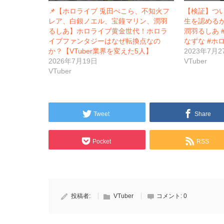
📌【ホロライブ 兎田ぺこら、不知火フ
【検証】つい
レア、白銀ノエル、宝鐘マリン、潤羽
生を認めるか
るしあ】ホロライブ黄金世代！ホロラ
潤羽るしあ 
イブファンタジーはなぜ転換点なの
なずな #ホロラ
か？【VTuber業界を変えた5人】
2023年7月2
2026年7月19日
VTuber
VTuber
Tweet
Share
Pocket
RSS
投稿者:
VTuber
コメント:
0