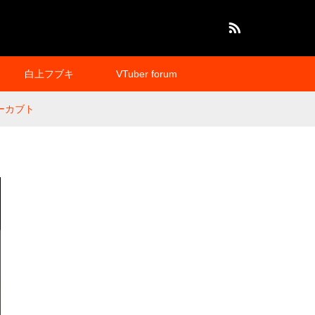
RSS
白上フブキ
VTuber forum
ダーカブト