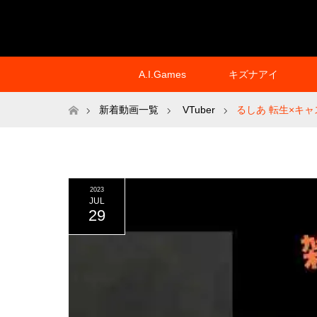
A.I.Games
キズナアイ
ホーム
新着動画一覧
VTuber
るしあ 転生×キャスト
2023
JUL
29