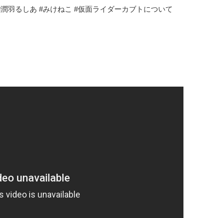
tuber #潤羽るしあ #みけねこ #仮面ライダーカブトについて