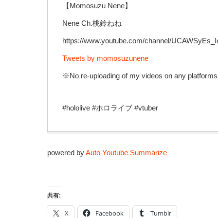
【Momosuzu Nene】
Nene Ch.桃鈴ねね
https://www.youtube.com/channel/UCAWSyEs_
Tweets by momosuzunene
※No re-uploading of my videos on any platforms
#hololive #ホロライブ #vtuber
powered by
Auto Youtube Summarize
共有:
X
Facebook
Tumblr