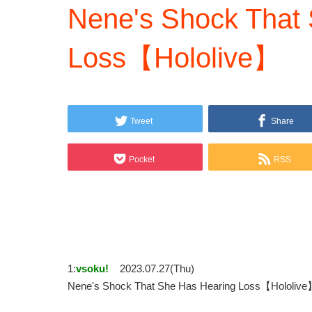
Nene's Shock That
Loss【Hololive】
Tweet
Share
Pocket
RSS
1:
vsoku!
2023.07.27(Thu)
Nene's Shock That She Has Hearing Loss【Holo