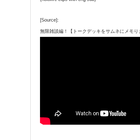
[Source]:
無限雑談編！【トークデッキをサムネにメモり