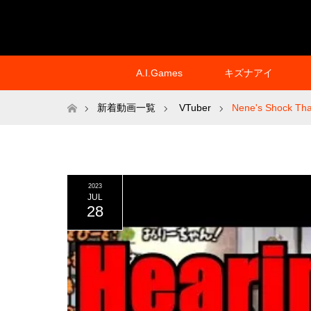
A.I.Games
キズナアイ
ホーム
新着動画一覧
VTuber
Nene's Shock Th
2023
JUL
28