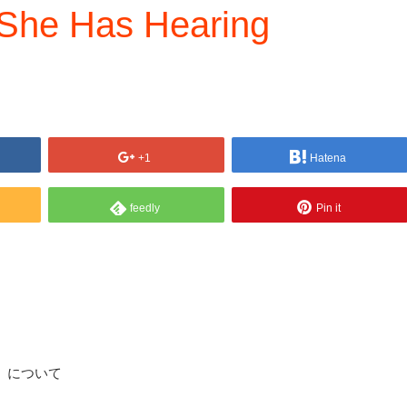
 She Has Hearing
+1
Hatena
feedly
Pin it
live】について