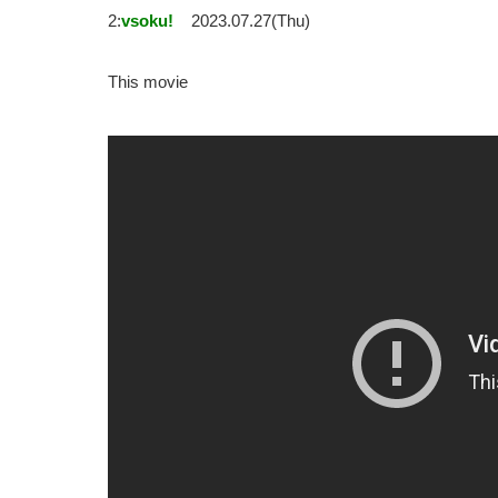
2:
vsoku!
2023.07.27(Thu)
This movie