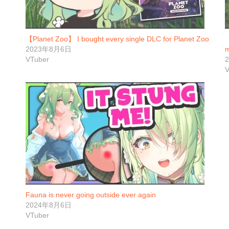
【Planet Zoo】 I bought every single DLC for Planet Zoo
【
2023年8月6日
m
VTuber
V
Fauna is never going outside ever again
2024年8月6日
VTuber