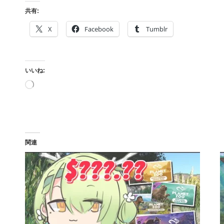
共有:
X
Facebook
Tumblr
いいね:
読
み
込
み
中…
関連