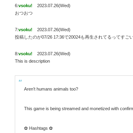
6:
vsoku!
2023.07.26(Wed)
おつおつ
7:
vsoku!
2023.07.26(Wed)
投稿したのが07/26 17:36で20024も再生されてるってすご
8:
vsoku!
2023.07.26(Wed)
This is description
Aren’t humans animals too?
This game is being streamed and monetized with confirma
✿ Hashtags ✿