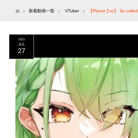
ホーム
新着動画一覧
VTuber
【Planet Zoo】 So-called K
2023
JUL
27