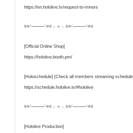
https://en.hololive.tv/request-to-minors
༻━━━༺ .⋅ ✧ ⋅. ༻━━━༺
[Official Online Shop]
https://hololive.booth.pm/
[Holoschedule] (Check all members streaming schedule
https://schedule.hololive.tv/#hololive
༻━━━༺ .⋅ ✧ ⋅. ༻━━━༺
[Hololive Production]