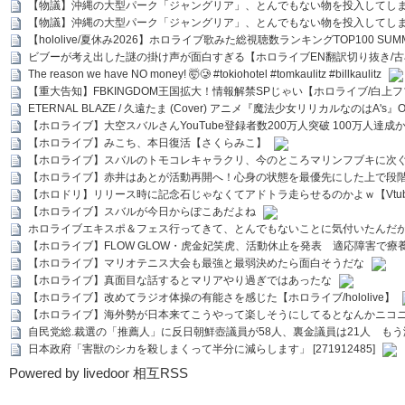
【物議】沖縄の大型パーク「ジャングリア」、とんでもない物を投入してし
【物議】沖縄の大型パーク「ジャングリア」、とんでもない物を投入してし
【hololive/夏休み2026】ホロライブ歌みた総視聴数ランキングTOP100 SUMMER SPECI
ビブーが考え出した謎の掛け声が面白すぎる【ホロライブEN翻訳切り抜き/古
The reason we have NO money! 🤯🥲 #tokiohotel #tomkaulitz #billkaulitz
【重大告知】FBKINGDOM王国拡大！情報解禁SPじゃい【ホロライブ/白上
ETERNAL BLAZE / 久遠たま (Cover) アニメ『魔法少女リリカルなのはA's』
【ホロライブ】大空スバルさんYouTube登録者数200万人突破 100万人達成
【ホロライブ】みこち、本日復活【さくらみこ】
【ホロライブ】スバルのトモコレキャラクリ、今のところマリンフブキに次ぐ
【ホロライブ】赤井はあとが活動再開へ！心身の状態を最優先にした上で段
【ホロドリ】リリース時に記念石じゃなくてアドトラ走らせるのかよｗ【Vtub
【ホロライブ】スバルが今日からぽこあだよね
ホロライブエキスポ＆フェス行ってきて、とんでもないことに気付いたんだ
【ホロライブ】FLOW GLOW・虎金妃笑虎、活動休止を発表 適応障害で療
【ホロライブ】マリオテニス大会も最強と最弱決めたら面白そうだな
【ホロライブ】真面目な話するとマリアやり過ぎではあったな
【ホロライブ】改めてラジオ体操の有能さを感じた【ホロライブ/hololive】
【ホロライブ】海外勢が日本来てこうやって楽しそうにしてるとなんかニコ
自民党総.裁選の「推薦人」に反日朝鮮壺議員が58人、裏金議員は21人 もう滅茶苦茶
日本政府「害獣のシカを殺しまくって半分に減らします」 [271912485]
Powered by livedoor 相互RSS