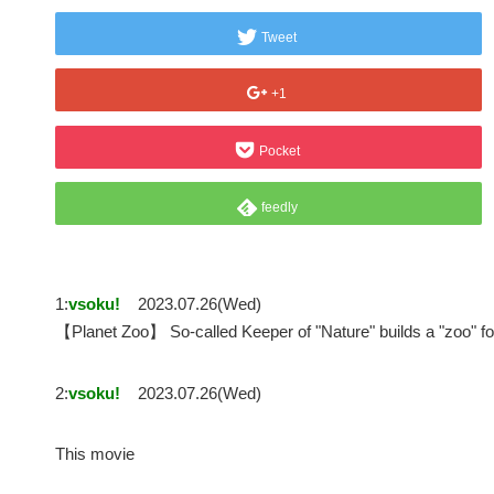
Tweet
+1
Pocket
feedly
1:
vsoku!
2023.07.26(Wed)
【Planet Zoo】 So-called Keeper of "Nature" builds a "zoo
2:
vsoku!
2023.07.26(Wed)
This movie