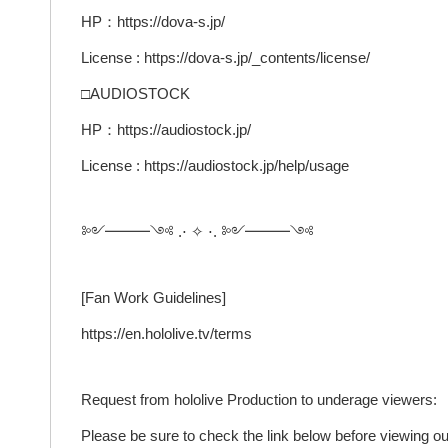
HP：https://dova-s.jp/
License : https://dova-s.jp/_contents/license/
□AUDIOSTOCK
HP：https://audiostock.jp/
License : https://audiostock.jp/help/usage
༻━━━༺ .⋅ ✧ ⋅. ༻━━━༺
[Fan Work Guidelines]
https://en.hololive.tv/terms
Request from hololive Production to underage viewers:
Please be sure to check the link below before viewing ou