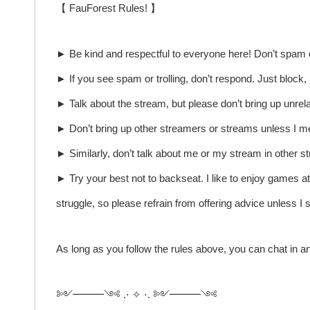
【 FauForest Rules! 】
► Be kind and respectful to everyone here! Don’t spam or
► If you see spam or trolling, don’t respond. Just block
► Talk about the stream, but please don’t bring up unrel
► Don’t bring up other streamers or streams unless I me
► Similarly, don’t talk about me or my stream in other s
► Try your best not to backseat. I like to enjoy games a
struggle, so please refrain from offering advice unless I s
As long as you follow the rules above, you can chat in a
༻━━━༺ .⋅ ✧ ⋅. ༻━━━༺