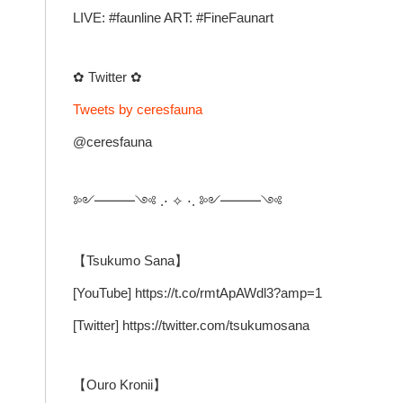
LIVE: #faunline ART: #FineFaunart
✿ Twitter ✿
Tweets by ceresfauna
@ceresfauna
༻━━━༺ .⋅ ✧ ⋅. ༻━━━༺
【Tsukumo Sana】
[YouTube] https://t.co/rmtApAWdl3?amp=1
[Twitter] https://twitter.com/tsukumosana
【Ouro Kronii】