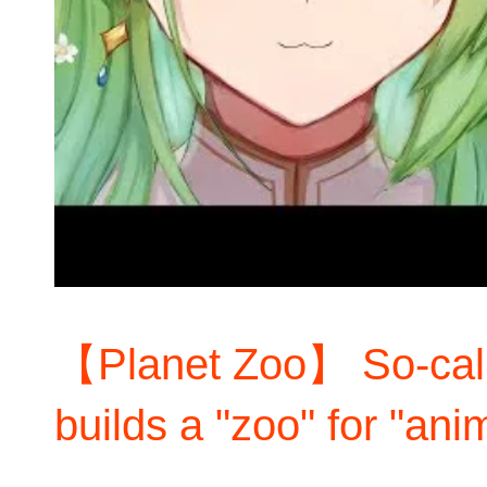
【Planet Zoo】 So-call
builds a "zoo" for "ani