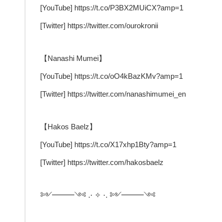
[YouTube] https://t.co/P3BX2MUiCX?amp=1
[Twitter] https://twitter.com/ourokronii
【Nanashi Mumei】
[YouTube] https://t.co/oO4kBazKMv?amp=1
[Twitter] https://twitter.com/nanashimumei_en
【Hakos Baelz】
[YouTube] https://t.co/X17xhp1Bty?amp=1
[Twitter] https://twitter.com/hakosbaelz
༻━━━༺ .⋅ ✧ ⋅. ༻━━━༺