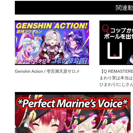
関連
Genshin Action / 壱百満天原サロメ
【Q REMASTE
まわり実は本当は
ひまわり/にじさ