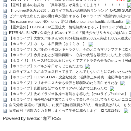
【悲報】熊本の被災地、『異常事態』が発生してしまう！！！！！！！！
【hololive/夏休み2026】ホロライブ歌みた総視聴数ランキングTOP100 SUMMER SPECI
ビブーが考え出した謎の掛け声が面白すぎる【ホロライブEN翻訳切り抜き/古
The reason we have NO money! 🤯🥲 #tokiohotel #tomkaulitz #billkaulitz
【重大告知】FBKINGDOM王国拡大！情報解禁SPじゃい【ホロライブ/白上
ETERNAL BLAZE / 久遠たま (Cover) アニメ『魔法少女リリカルなのはA's』
【ホロライブ】大空スバルさんYouTube登録者数200万人突破 100万人達成
【ホロライブ】みこち、本日復活【さくらみこ】
【ホロライブ】スバルのトモコレキャラクリ、今のところマリンフブキに次ぐ
【ホロライブ】赤井はあとが活動再開へ！心身の状態を最優先にした上で段
【ホロドリ】リリース時に記念石じゃなくてアドトラ走らせるのかよｗ【Vtub
【ホロライブ】スバルが今日からぽこあだよね
ホロライブエキスポ＆フェス行ってきて、とんでもないことに気付いたんだ
【ホロライブ】FLOW GLOW・虎金妃笑虎、活動休止を発表 適応障害で療
【ホロライブ】マリオテニス大会も最強と最弱決めたら面白そうだな
【ホロライブ】真面目な話するとマリアやり過ぎではあったな
【ホロライブ】改めてラジオ体操の有能さを感じた【ホロライブ/hololive】
【ホロライブ】海外勢が日本来てこうやって楽しそうにしてるとなんかニコ
自民党総.裁選の「推薦人」に反日朝鮮壺議員が58人、裏金議員は21人 もう滅茶苦茶
日本政府「害獣のシカを殺しまくって半分に減らします」 [271912485]
Powered by livedoor 相互RSS