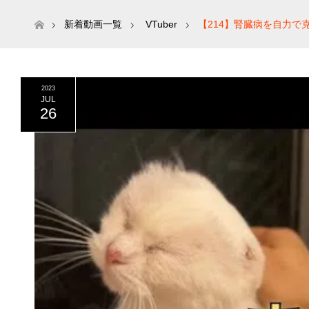
ホーム
新着動画一覧
VTuber
【214】腎臓病を自力
2023
JUL
26