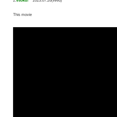
2:
vsoku!
2023.07.26(Wed)
This movie