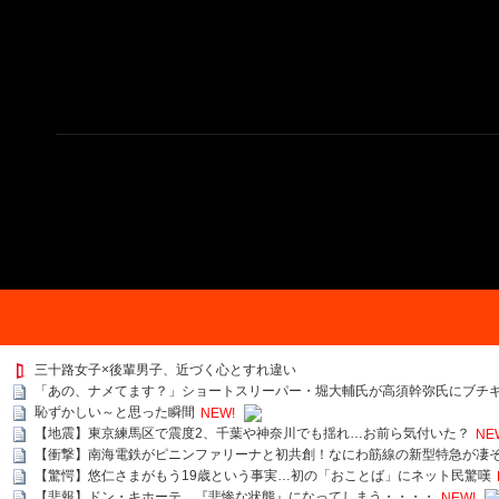
三十路女子×後輩男子、近づく心とすれ違い
「あの、ナメてます？」ショートスリーパー・堀大輔氏が高須幹弥氏にブチギ
恥ずかしい～と思った瞬間
NEW!
【地震】東京練馬区で震度2、千葉や神奈川でも揺れ…お前ら気付いた？
NE
【衝撃】南海電鉄がピニンファリーナと初共創！なにわ筋線の新型特急が凄
【驚愕】悠仁さまがもう19歳という事実…初の「おことば」にネット民驚嘆
【悲報】ドン・キホーテ、『悲惨な状態』になってしまう・・・・
NEW!