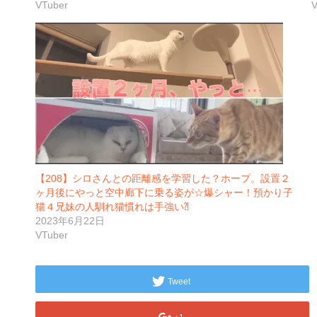
VTuber
V
【208】シロさんとの距離感を学習した？ホープ。設置２
ヶ月後にやっと空中廊下に乗る姿が☆爆シャー！預かり子
猫４兄妹の人馴れ猫慣れは手強い⁈
2023年6月22日
VTuber
Tweet