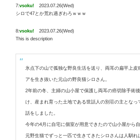
7:
vsoku!
2023.07.26(Wed)
シロで47とか荒れ過ぎわろｗｗｗ
8:
vsoku!
2023.07.26(Wed)
This is description
氷点下の山で孤独な野良生活を送り、両耳の扁平上皮
アを生き抜いた元山の野良猫シロさん。
2年前の冬、主婦の山小屋で保護し両耳の癌切除手術
け、産まれ育った土地である世話人の別荘の主となっ
話をしました。
今年の4月に自宅に個室が用意できたので山小屋から
元野生猫でずっと一匹で生きてきたシロさんは人馴れ