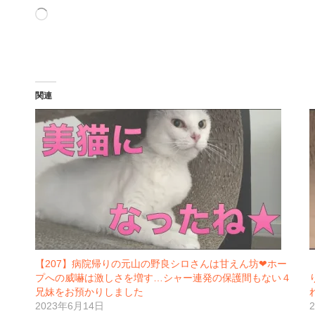
読
み
込
み
中…
関連
【207】病院帰りの元山の野良シロさんは甘えん坊❤︎ホー
プへの威嚇は激しさを増す…シャー連発の保護間もない４
兄妹をお預かりしました
2023年6月14日