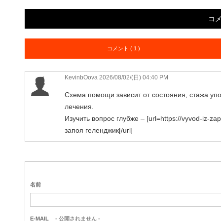
コ
コメント ( 1 )
KevinbOova 2026/08/02/(日) 04:40 PM
Схема помощи зависит от состояния, стажа уп
лечения.
Изучить вопрос глубже – [url=https://vyvod-iz-za
запоя геленджик[/url]
名前
E-MAIL
- 公開されません -