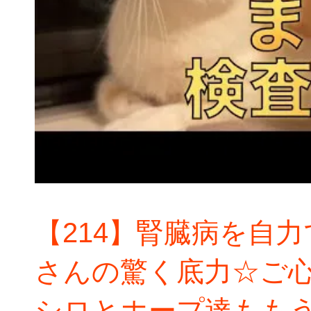
【214】腎臓病を自力
さんの驚く底力☆ご
シロとホープ達もも