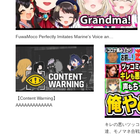
FuwaMoco Perfectly Imitates Marine's Voice an…
【Content Warning】
AAAAAAAAAAAAA
キレの悪いツッコ
達、モノマネ合戦