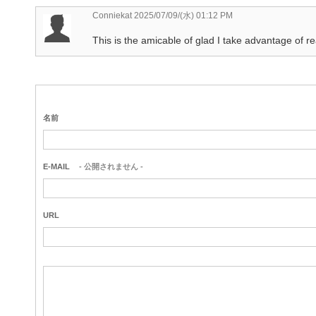
Conniekat
2025/07/09/(水) 01:12 PM
This is the amicable of glad I take advantage of r
名前
E-MAIL
- 公開されません -
URL