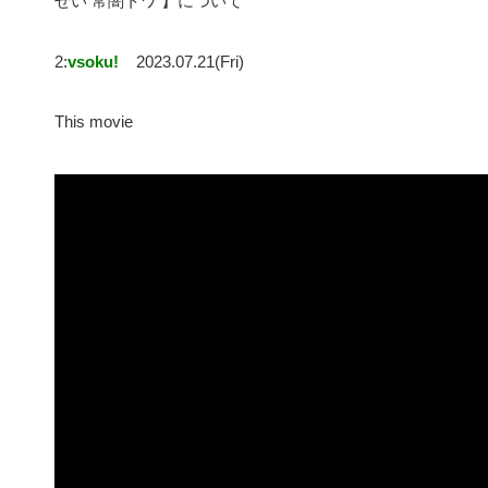
せい 常闇トワ 】について
2:
vsoku!
2023.07.21(Fri)
This movie