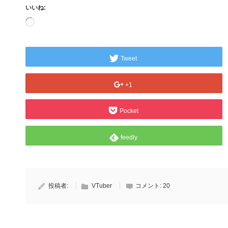
いいね:
読
み
込
み
中…
Tweet
+1
Pocket
feedly
投稿者:
VTuber
コメント:
20