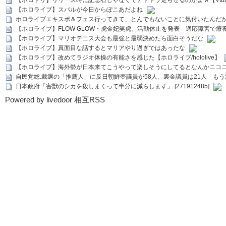
【ホロドリ】リリース時に記念石じゃなくてアドトラ走らせるのかよｗ【Vtub
【ホロライブ】スバルが今日からぽこあだよね
ホロライブエキスポ＆フェス行ってきて、とんでもないことに気付いたんだ
【ホロライブ】FLOW GLOW・虎金妃笑虎、活動休止を発表 適応障害で療
【ホロライブ】マリオテニス大会も最強と最弱決めたら面白そうだな
【ホロライブ】真面目な話するとマリアやり過ぎではあったな
【ホロライブ】改めてラジオ体操の有能さを感じた【ホロライブ/hololive】
【ホロライブ】海外勢が日本来てこうやって楽しそうにしてるとなんかニコ
自民党総.裁選の「推薦人」に反日朝鮮壺議員が58人、裏金議員は21人 もう滅茶苦茶
日本政府「害獣のシカを殺しまくって半分に減らします」 [271912485]
Powered by livedoor 相互RSS