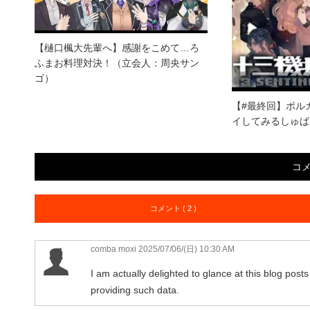
【樋口楓大先輩へ】感謝をこめて…ろ
ふまお料理対決！（立会人：周央サン
ゴ）
【#最終回】ポル
イしてみるしゅば
コ
コメント ( 2 )
comba moxi
2025/07/06/(日) 10:30 AM
I am actually delighted to glance at this blog posts
providing such data.