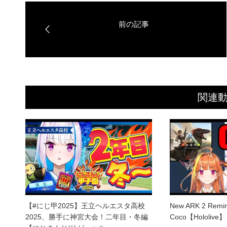
関連
【#にじ甲2025】王立ヘルエスタ高校
New ARK 2 Remin
2025、勝手に神宮大会！二年目・冬編
Coco【Hololive】