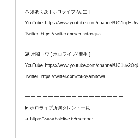
⚓️ 湊あくあ [ ホロライブ2期生 ]
YouTube: https://www.youtube.com/channel/UC1opHU
Twitter: https://twitter.com/minatoaqua
👾 常闇トワ [ ホロライブ4期生 ]
YouTube: https://www.youtube.com/channel/UC1uv2O
Twitter: https://twitter.com/tokoyamitowa
━ ━ ━ ━ ━ ━ ━ ━ ━ ━ ━ ━ ━ ━ ━ ━ ━
▶️ ホロライブ所属タレント一覧
➜ https://www.hololive.tv/member