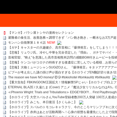
【マンガ】バラシ屋トシヤの漫画セレクション
避難者の食生活、改善急務＝調理できず「パン飽き飽き」―断水なお3万戸超
モンハン自衛隊第１８４話
NEW!
【ガチ】キャスターの大越健介、高市首相に『爆弾発言』をしてしまう！！
【悲報】リュウジ氏、冷やし中華を完全否定した『理由』、ガチでヤバイ・
首相官邸、”映え”を意識した高市首相熊本訪問の感動BGM付きムービーを投
【悲報】ケンコバがコロナの特殊すぎる後遺症に苦しんでいる模様…お前ら
【悲報】大物ミュージシャンSUGIZOさん、『爆弾発言』キタァアアアアア
ビブーが考え出した謎の掛け声が面白すぎる【ホロライブEN翻訳切り抜き/古
The reason we have NO money! 🤯🥲 #tokiohotel #tomkaulitz #billkaulitz
【重大告知】FBKINGDOM王国拡大！情報解禁SPじゃい【ホロライブ/白上
ETERNAL BLAZE / 久遠たま (Cover) アニメ『魔法少女リリカルなのはA's』
≪Phoenix Wright: Trials and Tribulations≫ EDGEYBOI?!… First Playth
【ホロライブ】大空スバルさんYouTube登録者数200万人突破 100万人達成
【ホロライブ】みこち、本日復活【さくらみこ】
【ホロライブ】スバルのトモコレキャラクリ、今のところマリンフブキに次ぐ
【ホロライブ】赤井はあとが活動再開へ！心身の状態を最優先にした上で段