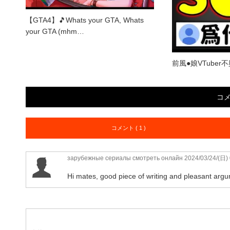
【GTA4】🎵Whats your GTA, Whats
your GTA (mhm…
前風●娘VTube
コ
コメント ( 1 )
зарубежные сериалы смотреть онлайн
2024/03/24/(日)
Hi mates, good piece of writing and pleasant arg