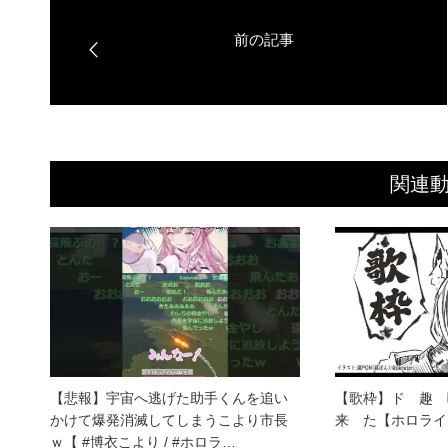
関連
【悲報】宇宙へ逃げた助手くんを追い
【歌枠】ド 趣
かけて爆発消滅してしまうこより市長
来 た【ホロライ
ｗ【 #博衣こより / #ホロラ…