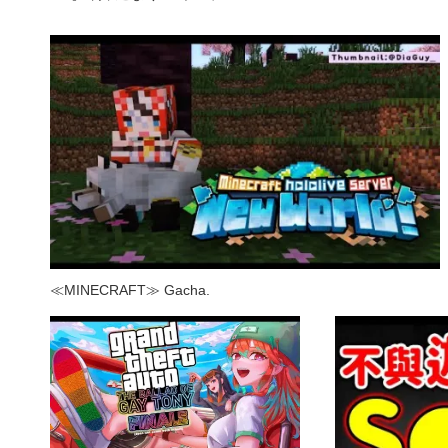
≪MINECRAFT≫ Gacha.