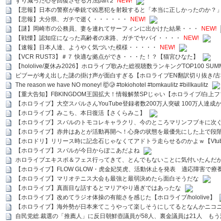
すり減った心を回復させる方法part２
NEW!
【悲報】日本の警察が拳銃で凶悪犯を射殺すると「本当に正しかったのか？
【悲報】大分県、ガチで逝く・・・・・・
NEW!
【謎】岡崎市の公務員、妻を連れてサーフィンに出かけた結果・・・
NEW!
【戦慄】認知症になった高齢者の末路、ガチでヤバイ・・・・
NEW!
【速報】日本人達、ようやく気づいた模様・・・・・
NEW!
【VCR RUST3】＃７ 快適な拠点ができ・・・た！？【猫宮ひなた】
【hololive/夏休み2026】ホロライブ歌みた総視聴数ランキングTOP100 SUMMER SPECI
ビブーが考え出した謎の掛け声が面白すぎる【ホロライブEN翻訳切り抜き/古
The reason we have NO money! 🤯🥲 #tokiohotel #tomkaulitz #billkaulitz
【重大告知】FBKINGDOM王国拡大！情報解禁SPじゃい【ホロライブ/白上
【ホロライブ】大空スバルさんYouTube登録者数200万人突破 100万人達成
【ホロライブ】みこち、本日復活【さくらみこ】
【ホロライブ】スバルのトモコレキャラクリ、今のところマリンフブキに次ぐ
【ホロライブ】赤井はあとが活動再開へ！心身の状態を最優先にした上で段
【ホロドリ】リリース時に記念石じゃなくてアドトラ走らせるのかよｗ【Vtub
【ホロライブ】スバルが今日からぽこあだよね
ホロライブエキスポ＆フェス行ってきて、とんでもないことに気付いたんだ
【ホロライブ】FLOW GLOW・虎金妃笑虎、活動休止を発表 適応障害で療
【ホロライブ】マリオテニス大会も最強と最弱決めたら面白そうだな
【ホロライブ】真面目な話するとマリアやり過ぎではあったな
【ホロライブ】改めてラジオ体操の有能さを感じた【ホロライブ/hololive】
【ホロライブ】海外勢が日本来てこうやって楽しそうにしてるとなんかニコ
自民党総.裁選の「推薦人」に反日朝鮮壺議員が58人、裏金議員は21人 もう滅茶苦茶