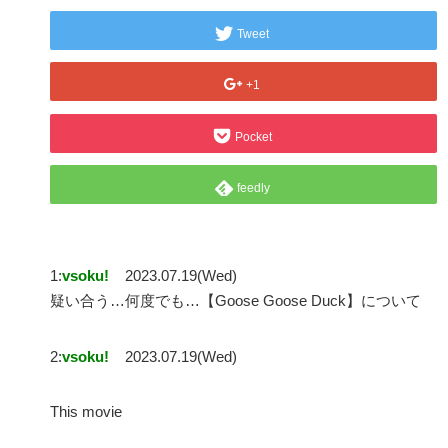
Tweet
+1
Pocket
feedly
1:
vsoku!
2023.07.19(Wed)
疑い合う…何度でも…【Goose Goose Duck】について
2:
vsoku!
2023.07.19(Wed)
This movie