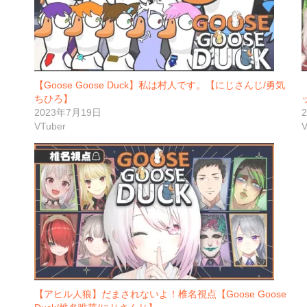
【Goose Goose Duck】私は村人です。【にじさんじ/勇気
ちひろ】
2023年7月19日
VTuber
V
【アヒル人狼】だまされないよ！椎名視点【Goose Goose