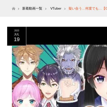
ホーム
新着動画一覧
VTuber
疑い合う…何度でも…【Goos
2023
JUL
19