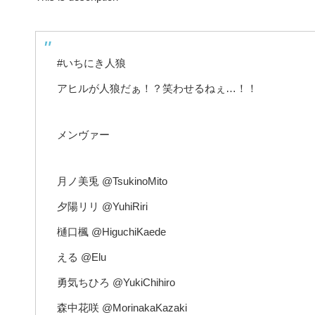
#いちにき人狼
アヒルが人狼だぁ！？笑わせるねぇ…！！
メンヴァー
月ノ美兎 @TsukinoMito
夕陽リリ @YuhiRiri
樋口楓 @HiguchiKaede
える @Elu
勇気ちひろ @YukiChihiro
森中花咲 @MorinakaKazaki