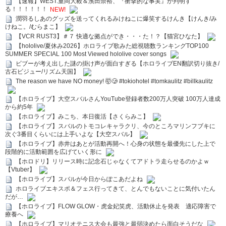
【速報】WEST.重岡大毅＆濱田崇裕、『衝撃的な事実』が判明す
る！！！！！！
NEW!
潤羽るしあのグッズを送ってくれるみけねこに爆笑するけんき【けんき/み
けねこ。/むらまこ】
【VCR RUST3】＃７ 快適な拠点ができ・・・た！？【猫宮ひなた】
【hololive/夏休み2026】ホロライブ歌みた総視聴数ランキングTOP100
SUMMER SPECIAL 100 Most Viewed hololive cover songs
ビブーが考え出した謎の掛け声が面白すぎる【ホロライブEN翻訳切り抜き/
古石ビジュー/リズム天国】
The reason we have NO money! 🤯🥲 #tokiohotel #tomkaulitz #billkaulitz
【ホロライブ】大空スバルさんYouTube登録者数200万人突破 100万人達成
から約5年
【ホロライブ】みこち、本日復活【さくらみこ】
【ホロライブ】スバルのトモコレキャラクリ、今のところマリンフブキに
次ぐ3番目くらいには上手いよな【大空スバル】
【ホロライブ】赤井はあとが活動再開へ！心身の状態を最優先にした上で
段階的に活動範囲を広げていく形に
【ホロドリ】リリース時に記念石じゃなくてアドトラ走らせるのかよｗ
【Vtuber】
【ホロライブ】スバルが今日からぽこあだよね
ホロライブエキスポ＆フェス行ってきて、とんでもないことに気付いたん
だが…
【ホロライブ】FLOW GLOW・虎金妃笑虎、活動休止を発表 適応障害で
療養へ
【ホロライブ】マリオテニス大会も最強と最弱決めたら面白そうだな