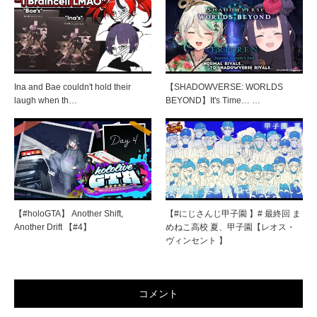
Ina and Bae couldn't hold their
【SHADOWVERSE: WORLDS
laugh when th…
BEYOND】It's Time… …
【#holoGTA】 Another Shift,
【#にじさんじ甲子園 】# 最終回 ま
Another Drift 【#4】
めねこ高校 夏、甲子園【レオス・
ヴィンセント 】
コメント