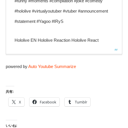
#funny #moments #compilation #joke #comedy
#hololive #virtualyoutuber #vtuber #announcement
#statement #Yagoo #IRyS
Hololive EN Hololive Reaction Hololive React
powered by
Auto Youtube Summarize
共有:
X
Facebook
Tumblr
いいね: