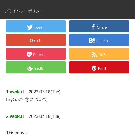
IRyS: 👉 👌
プライバシーポリシー
Tweet
Share
+1
Hatena
Pocket
RSS
feedly
Pin it
1:
vsoku!
2023.07.18(Tue)
IRyS: 👉 👌について
2:
vsoku!
2023.07.18(Tue)
This movie