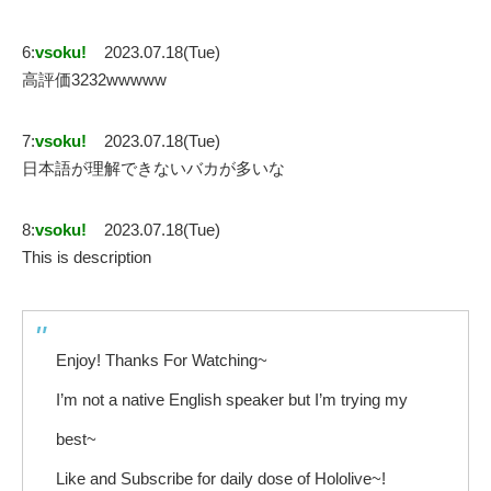
6:
vsoku!
2023.07.18(Tue)
高評価3232wwwww
7:
vsoku!
2023.07.18(Tue)
日本語が理解できないバカが多いな
8:
vsoku!
2023.07.18(Tue)
This is description
Enjoy! Thanks For Watching~
I’m not a native English speaker but I’m trying my
best~
Like and Subscribe for daily dose of Hololive~!