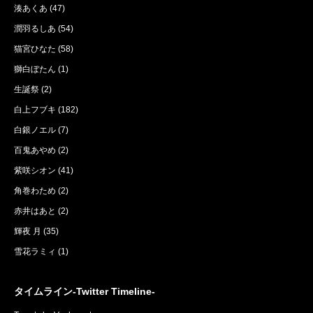
湊あくあ
(47)
潤羽るしあ
(54)
猫宮ひなた
(58)
獅白ぼたん
(1)
生誕祭
(2)
白上フブキ
(182)
白銀ノエル
(7)
百鬼あやめ
(2)
紫咲シオン
(41)
角巻わため
(2)
赤井はあと
(2)
輝夜 月
(35)
雪花ラミィ
(1)
タイムライン-Twitter Timeline-