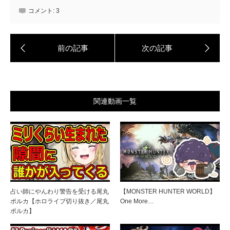
コメント:
3
関連動画一覧
占い師にやんわり警告を受ける尾丸
【MONSTER HUNTER WORLD】
ポルカ【ホロライブ切り抜き／尾丸
One More…
ポルカ】