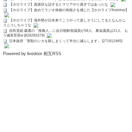
【ホロライブ】真面目な話するとマリアやり過ぎではあったな
【ホロライブ】改めてラジオ体操の有能さを感じた【ホロライブ/hololive】
【ホロライブ】海外勢が日本来てこうやって楽しそうにしてるとなんかニ
コニコしちゃうな
自民党総.裁選の「推薦人」に反日朝鮮壺議員が58人、裏金議員は21人 も
う滅茶苦茶w [828293379]
日本政府「害獣のシカを殺しまくって半分に減らします」 [271912485]
Powered by livedoor 相互RSS