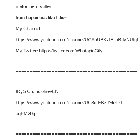
make them suffer
from happiness like I did~
My Channel:
https://www.youtube.com/channel/UCAnUBKzIF_oR4yNUfq
My Twitter: https://twitter.com/WhatopiaCity
============================================
IRyS Ch. hololive-EN:
https://www.youtube.com/channel/UC8rcEBzJSleTkf_-
agPM20g
============================================