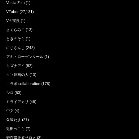
Vestia Zeta
(1)
VTuber
(27,131)
Vの実況
(1)
さくらみこ
(13)
ときのそら
(1)
にじさんじ
(248)
アキ・ローゼンタール
(1)
キズナアイ
(92)
クソ映画の人
(13)
コラボ collaboration
(178)
シロ
(63)
ミライアカリ
(46)
中文
(4)
久遠たま
(27)
兎田ぺこら
(7)
壱百満天原サロメ
(3)