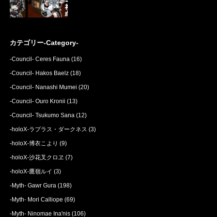
カテゴリー-Category-
-Council- Ceres Fauna
(16)
-Council- Hakos Baelz
(18)
-Council- Nanashi Mumei
(20)
-Council- Ouro Kronii
(13)
-Council- Tsukumo Sana
(12)
-holoX-ラプラス・ダークネス
(3)
-holoX-博衣こより
(9)
-holoX-沙花叉クロヱ
(7)
-holoX-鷹嶺ルイ
(3)
-Myth- Gawr Gura
(198)
-Myth- Mori Calliope
(69)
-Myth- Ninomae Ina'nis
(106)