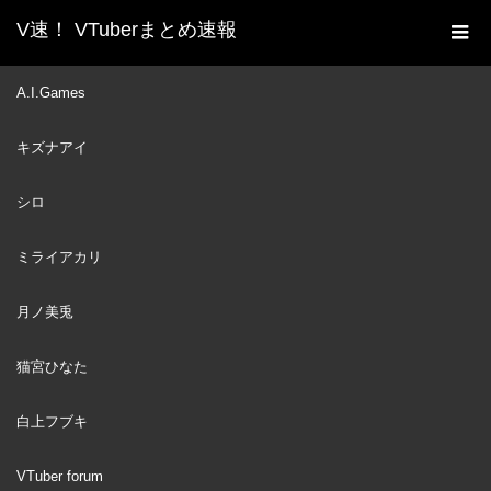
V速！ VTuberまとめ速報
新着動画一覧
VTuber
IRyS: 👉 👌
A.I.Games
ホーム
VTuber
2023
キズナアイ
JUL
18
シロ
ミライアカリ
月ノ美兎
猫宮ひなた
白上フブキ
VTuber forum