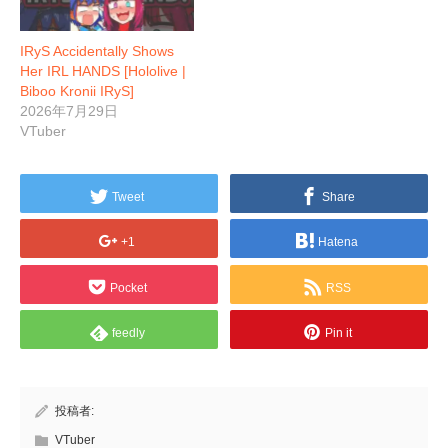
IRyS Accidentally Shows
Her IRL HANDS [Hololive |
Biboo Kronii IRyS]
2026年7月29日
VTuber
Tweet
Share
+1
Hatena
Pocket
RSS
feedly
Pin it
投稿者:
VTuber