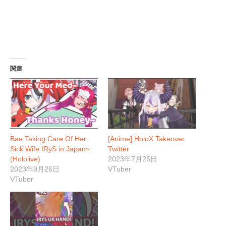
関連
Bae Taking Care Of Her
[Anime] HoloX Takeover
Sick Wife IRyS in Japan~
Twitter
(Hololive)
2023年7月25日
2023年9月26日
VTuber
VTuber