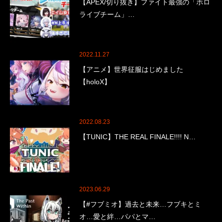
【APEX/切り抜き】ファイト最強の「ホロ
ライブチーム」…
2022.11.27
【アニメ】世界征服はじめました
【holoX】
2022.08.23
【TUNIC】THE REAL FINALE!!!! N…
2023.06.29
【#フブミオ】過去と未来…フブキとミ
オ…愛と絆…パパとマ…