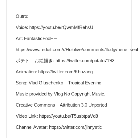
Outro:
Voice: https://youtu.be/rQwmMfRehsU
Art: FantasticFooF –
https://www.reddit.com/r/Hololive/comments/lfodjy/nene_seal
ポテト – お絵描き: https://twitter.com/potato7192
Animation: https://twitter.com/Khuzang
Song: Vlad Gluschenko – Tropical Evening
Music provided by Vlog No Copyright Music.
Creative Commons – Attribution 3.0 Unported
Video Link: https://youtu.be/T5usbtpaVd8
Channel Avatar: https://twitter.com/jinnystic