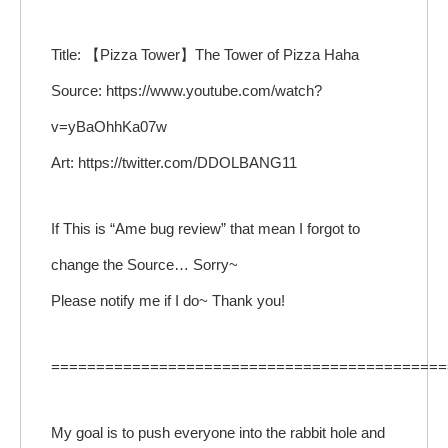
Title: 【Pizza Tower】The Tower of Pizza Haha
Source: https://www.youtube.com/watch?
v=yBaOhhKa07w
Art: https://twitter.com/DDOLBANG11
If This is “Ame bug review” that mean I forgot to
change the Source… Sorry~
Please notify me if I do~ Thank you!
============================================
My goal is to push everyone into the rabbit hole and