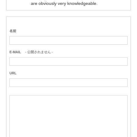
are obviously very knowledgeable.
名前
E-MAIL
- 公開されません -
URL