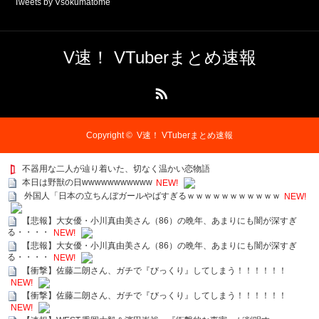
Tweets by Vsokumatome
V速！ VTuberまとめ速報
RSS
Copyright ©
V速！ VTuberまとめ速報
不器用な二人が辿り着いた、切なく温かい恋物語
本日は野獣の日wwwwwwwwwww
NEW!
外国人「日本の立ちんぼガールやばすぎるｗｗｗｗｗｗｗｗｗｗｗ
NEW!
【悲報】大女優・小川真由美さん（86）の晩年、あまりにも闇が深すぎ
る・・・・
NEW!
【悲報】大女優・小川真由美さん（86）の晩年、あまりにも闇が深すぎ
る・・・・
NEW!
【衝撃】佐藤二朗さん、ガチで『びっくり』してしまう！！！！！！
NEW!
【衝撃】佐藤二朗さん、ガチで『びっくり』してしまう！！！！！！
NEW!