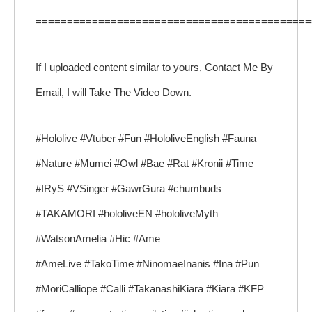
============================================
If I uploaded content similar to yours, Contact Me By
Email, I will Take The Video Down.
#Hololive #Vtuber #Fun #HololiveEnglish #Fauna
#Nature #Mumei #Owl #Bae #Rat #Kronii #Time
#IRyS #VSinger #GawrGura #chumbuds
#TAKAMORI #hololiveEN #hololiveMyth
#WatsonAmelia #Hic #Ame
#AmeLive #TakoTime #NinomaeInanis #Ina #Pun
#MoriCalliope #Calli #TakanashiKiara #Kiara #KFP