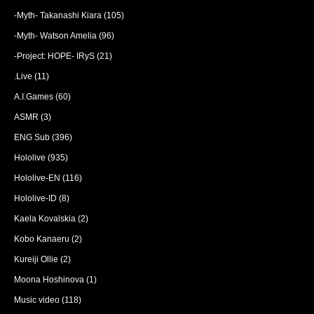
-Myth- Takanashi Kiara
(105)
-Myth- Watson Amelia
(96)
-Project: HOPE- IRyS
(21)
.Live
(11)
A.I.Games
(60)
ASMR
(3)
ENG Sub
(396)
Hololive
(935)
Hololive-EN
(116)
Hololive-ID
(8)
Kaela Kovalskia
(2)
Kobo Kanaeru
(2)
Kureiji Ollie
(2)
Moona Hoshinova
(1)
Music video
(118)