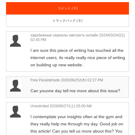
コメント ( 3 )
トラックバック ( 0 )
зарубежные сериалы смотреть онлайн
2024/03/24/(日)
02:45 PM
I am sure this piece of writing has touched all the
internet users, its really really nice piece of writing
on building up new website.
Free Paraldehyde
2026/06/25/(木) 02:27 PM
Can youone day tell me more about this issue?
Unsolicited
2026/06/27/(土) 05:00 AM
I contemplate your insights often at the gym and
they really help me through my day. Good job on
this article! Can you tell us more about this? You