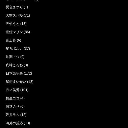
夏色まつり
(1)
大空スバル
(71)
天使うと
(13)
宝鐘マリン
(86)
富士葵
(6)
尾丸ポルカ
(37)
常闇トワ
(9)
戌神ころね
(3)
日本語字幕
(172)
星街すいせい
(12)
月ノ美兎
(101)
桐生ココ
(4)
殿堂入り
(6)
浅井ラム
(13)
海外の反応
(13)