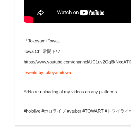
「Tokoyami Towa」
Towa Ch. 常闇トワ
https://www.youtube.com/channel/UC1uv2Oq6kNxgATl
Tweets by tokoyamitowa
※No re-uploading of my videos on any platforms.
#hololive #ホロライブ #vtuber #TOWART #トワイ