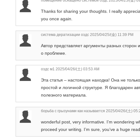
помещение оснащено системой оздс
2025/04/25/(金) 0
Thanks for sharing your thoughts. I really apprecia
you once again.
система дератизации оздс
2025/04/25/(金) 11:39 PM
Автор представляет аргументы разных сторон 
о проблеме.
оздс м1
2025/04/26/(土) 03:53 AM
Эта статья – настоящая находка! Она не толь
простой и логичной структуре. Я благодарен авт
полезного материала.
борьба с грызунами как называется
2025/04/26/(土) 05:
wonderful post, very informative. I’m wondering why
proceed your writing. I’m sure, you’ve a huge read