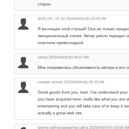
сторон.
(915) 197- 74- 92
2025/04/02/(水) 03:50 AM
Я восхищен этой статьей! Она не только пред
эмоциональный отклик. Автор умело передал св
поистине превосходной.
sait.by
2025/04/03/(木) 08:07 AM
Мне понравилась объективность автора и его 
салават купере
2025/04/04/(金) 06:39 AM
Great goods from you, man. I’ve understand your stu
you have acquired here, really like what you are s
entertaining and you still take care of to keep it s
actually a great web site.
группа сайтов раскрутка сайта
2025/04/07/(月) 05:08 A