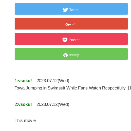
Tweet
+1
Pocket
feedly
1:
vsoku!
2023.07.12(Wed)
Towa Jumping in Swimsuit While Fans Watch Respectfu
2:
vsoku!
2023.07.12(Wed)
This movie