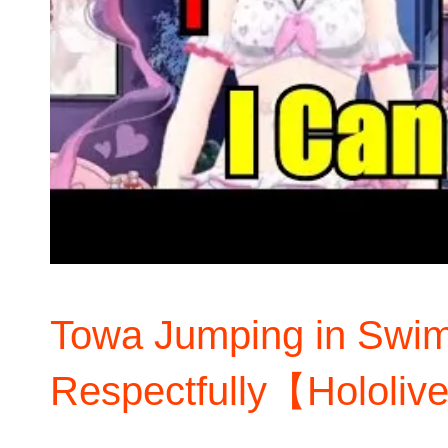
Towa Jumping in Swim
Respectfully【Hololi