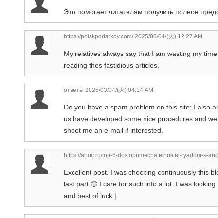
Это помогает читателям получить полное пред
https://poiskpodarkov.com/
2025/03/04/(火) 12:27 AM
My relatives always say that I am wasting my time
reading thes fastidious articles.
ответы
2025/03/04/(火) 04:14 AM
Do you have a spam problem on this site; I also a
us have developed some nice procedures and we are
shoot me an e-mail if interested.
https://ahoc.ru/top-6-dostoprimechatelnostej-ryadom-s-an
Excellent post. I was checking continuously this b
last part 🙂 I care for such info a lot. I was lookin
and best of luck.|