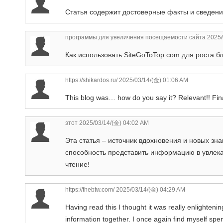
Статья содержит достоверные факты и сведени
программы для увеличения посещаемости сайта
2025/
Как использовать SiteGoToTop.com для роста б
https://shikardos.ru/
2025/03/14/(金) 01:06 AM
This blog was… how do you say it? Relevant!! Fin
этот
2025/03/14/(金) 04:02 AM
Эта статья – источник вдохновения и новых зн
способность представить информацию в увлек
чтение!
https://thebtw.com/
2025/03/14/(金) 04:29 AM
Having read this I thought it was really enlighteni
information together. I once again find myself s