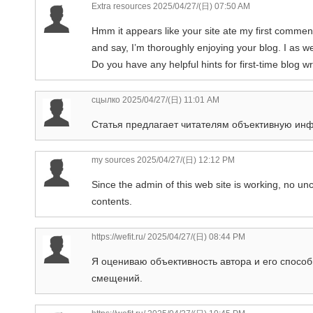
Extra resources
2025/04/27/(日) 07:50 AM
Hmm it appears like your site ate my first comment 
and say, I’m thoroughly enjoying your blog. I as we
Do you have any helpful hints for first-time blog wri
сцылко
2025/04/27/(日) 11:01 AM
Статья предлагает читателям объективную и
my sources
2025/04/27/(日) 12:12 PM
Since the admin of this web site is working, no unce
contents.
https://wefit.ru/
2025/04/27/(日) 08:44 PM
Я оцениваю объективность автора и его спосо
смещений.